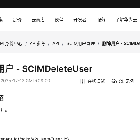
案
定价
云商店
伙伴
开发者
服务
了解华为云
AM 身份中心
/
API参考
/
API
/
SCIM用户管理
/
删除用户 - SCIMDel
户 - SCIMDeleteUser
：
2025-12-12 GMT+08:00
在线调试
CLI示例
绍
用户。
enant_id}/scim/v2/Users/{user_id}