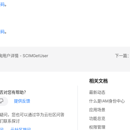
态码
。
误码
。
户详情 - SCIMGetUser
下一篇：更
相关文档
否对您有帮助？
最新动态
提供反馈
什么是IAM身份中心
应用场景
疑问，您也可以通过华为云社区问答
功能总览
们联系探讨
权限管理
问
云社区提问