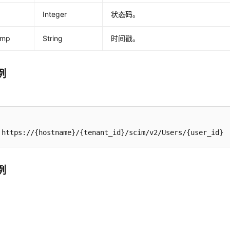
Integer
状态码。
amp
String
时间戳。
例
。
 https://{hostname}/{tenant_id}/scim/v2/Users/{user_id}
例