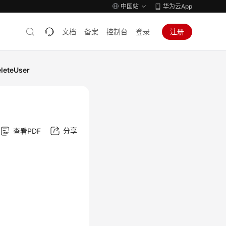
中国站
华为云App
文档
备案
控制台
登录
注册
eteUser
分享
查看PDF