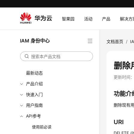
智果园
活动
产品
解决方
IAM 身份中心
文档首页
/
I
删除用
最新动态
更新时间
产品介绍
功能介
快速入门
删除现有
用户指南
API参考
URI
使用前必读
DELETE /{t