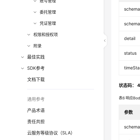
账号管理
schem
委托管理
凭证管理
schema
权限和授权项
detail
附录
status
最佳实践
timeSt
SDK参考
文档下载
状态码： 4
表6
响应Bo
通用参考
产品术语
参数
责任共担
schem
云服务等级协议（SLA）