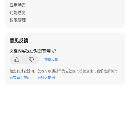
实
应用场景
例
功能总览
访
权限管理
问
控
制
意见反馈
属
性
文档内容是否对您有帮助？
配
提供反馈
置
管
如您有其它疑问，您也可以通过华为云社区问答频道来与我们联系探讨
理
云宝助手提问
云社区提问
权
限
集
管
理
添