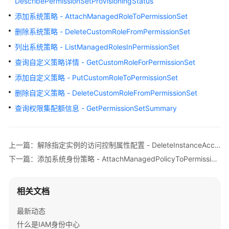
DescribePermissionSetProvisioningStatus
必
添加系统策略 - AttachManagedRoleToPermissionSet
读
删除系统策略 - DeleteCustomRoleFromPermissionSet
API
列出系统策略 - ListManagedRolesInPermissionSet
概
查询自定义策略详情 - GetCustomRoleForPermissionSet
览
添加自定义策略 - PutCustomRoleToPermissionSet
如
删除自定义策略 - DeleteCustomRoleFromPermissionSet
何
查询权限集配额信息 - GetPermissionSetSummary
调
用
API
上一篇：解除指定实例的访问控制属性配置 - DeleteInstanceAccessControlAttributeConfiguration
API
下一篇：添加系统身份策略 - AttachManagedPolicyToPermissionSet
实
例
相关文档
管
最新动态
理
什么是IAM身份中心