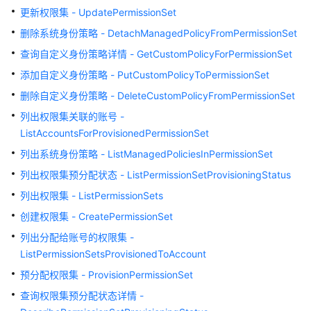
介
更新权限集 - UpdatePermissionSet
绍
删除系统身份策略 - DetachManagedPolicyFromPermissionSet
快
查询自定义身份策略详情 - GetCustomPolicyForPermissionSet
速
添加自定义身份策略 - PutCustomPolicyToPermissionSet
入
删除自定义身份策略 - DeleteCustomPolicyFromPermissionSet
门
列出权限集关联的账号 -
用
ListAccountsForProvisionedPermissionSet
户
列出系统身份策略 - ListManagedPoliciesInPermissionSet
指
列出权限集预分配状态 - ListPermissionSetProvisioningStatus
南
列出权限集 - ListPermissionSets
API
创建权限集 - CreatePermissionSet
参
列出分配给账号的权限集 -
考
ListPermissionSetsProvisionedToAccount
使
预分配权限集 - ProvisionPermissionSet
用
查询权限集预分配状态详情 -
前