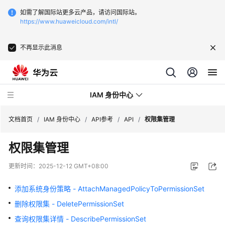
如需了解国际站更多云产品，请访问国际站。
https://www.huaweicloud.com/intl/
不再显示此消息
IAM 身份中心
文档首页
/
IAM 身份中心
/
API参考
/
API
/
权限集管理
权限集管理
最
新
更新时间：
2025-12-12 GMT+08:00
动
态
添加系统身份策略 - AttachManagedPolicyToPermissionSet
删除权限集 - DeletePermissionSet
产
品
查询权限集详情 - DescribePermissionSet