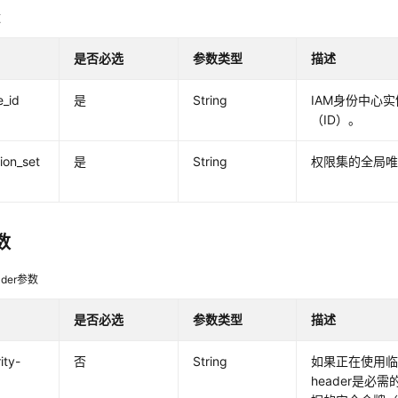
数
是否必选
参数类型
描述
e_id
是
String
IAM身份中心
（ID）。
ion_set
是
String
权限集的全局唯
数
der参数
是否必选
参数类型
描述
ity-
否
String
如果正在使用
header是必