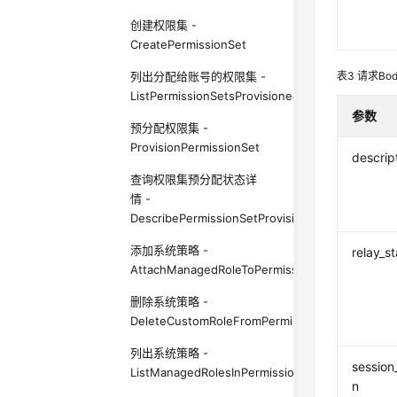
创建权限集 -
CreatePermissionSet
列出分配给账号的权限集 -
表3
请求Bo
ListPermissionSetsProvisionedToAccount
参数
预分配权限集 -
ProvisionPermissionSet
descrip
查询权限集预分配状态详
情 -
DescribePermissionSetProvisioningStatus
添加系统策略 -
relay_s
AttachManagedRoleToPermissionSet
删除系统策略 -
DeleteCustomRoleFromPermissionSet
列出系统策略 -
session
ListManagedRolesInPermissionSet
n