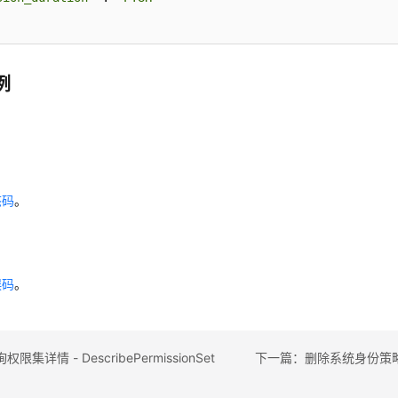
例
态码
。
误码
。
集详情 - DescribePermissionSet