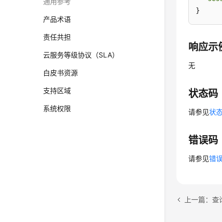
通用参考
}
产品术语
责任共担
响应示
云服务等级协议（SLA）
无
白皮书资源
支持区域
状态码
系统权限
请参见
状
错误码
请参见
错
上一篇：查询权限