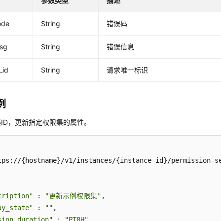
参数类型
描述
ode
String
错误码
msg
String
错误信息
_id
String
请求唯一标识
例
ID，更新指定权限集的属性。
tps://{hostname}/v1/instances/{instance_id}/permission-se
cription"
 : 
"更新示例权限集"
,

ay_state"
 : 
""
,

sion_duration"
 : 
"PT8H"