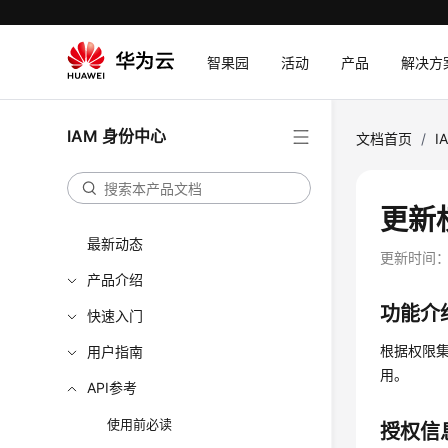
智果园
活动
产品
解决方
IAM 身份中心
文档首页
/
I
更新权
最新动态
更新时间
产品介绍
功能介
快速入门
根据权限
用户指南
用。
API参考
使用前必读
授权信