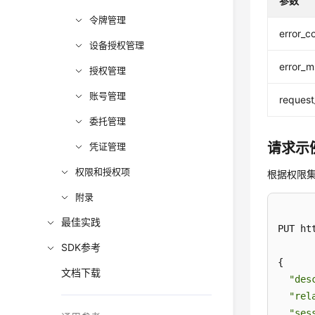
参数
令牌管理
error_c
设备授权管理
error_
授权管理
账号管理
request
委托管理
请求示
凭证管理
权限和授权项
根据权限集
附录
最佳实践
PUT ht
SDK参考
{

文档下载
"des
"rel
"ses