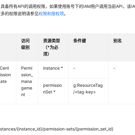
具备所有API的调用权限，如果使用账号下的IAM用户调用当前API，该
更多的权限说明请参见
权限和授权项
。
访问
资源类型
条件键
别名
级别
（*为必
须）
yCent
Permi
instance *
-
-
ission
ssion_
date
mana
permissio
g:ResourceTag
geme
nSet *
/<tag-key>
nt
stances/{instance_id}/permission-sets/{permission_set_id}