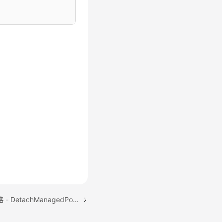
下一篇：删除系统身份策略 - DetachManagedPolicyFromPermissionSet