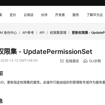
案
定价
云商店
伙伴
开发者
服务
了解华为云
AM 身份中心
/
API参考
/
API
/
权限集管理
/
更新权限集 - UpdatePe
限集 - UpdatePermissionSet
：
2025-12-12 GMT+08:00
在线调试
CLI示例
绍
集ID，更新指定权限集的属性。此操作只能由组织的管理账号或作为服务
息