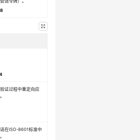
（会话令牌）。
8
。
4
份验证过程中重定向应
户。
0
在ISO-8601标准中
度。