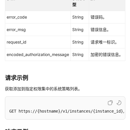
身
型
份
策
error_code
String
错误码。
略
-
error_msg
String
错误信息。
PutCustomPolicyToPermissionSet
request_id
String
请求唯一标识。
删
除
encoded_authorization_message
String
加密的错误信息。
自
定
义
请求示例
身
份
获取添加到指定权限集中的系统策略列表。
策
略
-
GET https://{hostname}/v1/instances/{instance_id}/pe
DeleteCustomPolicyFromPermissionSet
列