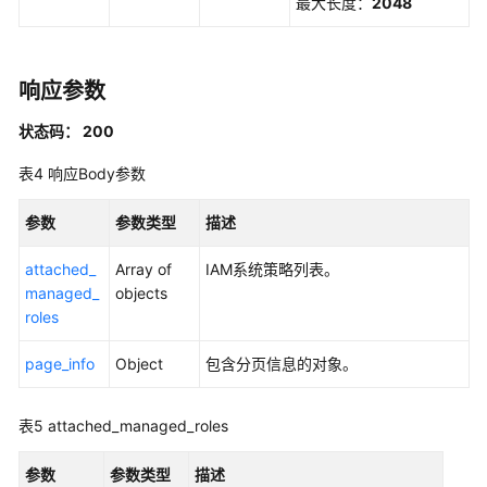
最大长度：
2048
略
-
AttachManagedPolicyToPermissionSet
响应参数
删
状态码： 200
除
权
表4
响应Body参数
限
集
参数
参数类型
描述
-
DeletePermissionSet
attached_
Array of
IAM系统策略列表。
managed_
objects
查
roles
询
权
page_info
Object
包含分页信息的对象。
限
集
表5
attached_managed_roles
详
情
参数
参数类型
描述
-