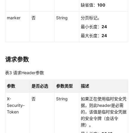
制
缺省值：
100
属
性
marker
否
String
分页标记。
配
置
最小长度：
24
管
最大长度：
24
理
权
请求参数
限
集
表3
请求Header参数
管
理
参数
是否必选
参数类型
描述
添
X-
否
String
如果正在使用临时安全凭
加
Security-
据，则此header是必需
系
Token
的，该值是临时安全凭据
统
的安全令牌（会话令
身
牌）。
份
策