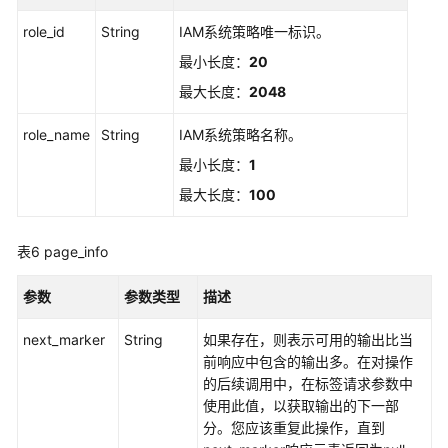
DescribePermissionSet
role_id
String
IAM系统策略唯一标识。
更
最小长度：
20
新
最大长度：
2048
权
限
role_name
String
IAM系统策略名称。
集
最小长度：
1
-
UpdatePermissionSet
最大长度：
100
删
表6
page_info
除
系
参数
参数类型
描述
统
身
next_marker
String
如果存在，则表示可用的输出比当
份
前响应中包含的输出多。在对操作
策
的后续调用中，在标签请求参数中
略
使用此值，以获取输出的下一部
-
分。您应该重复此操作，直到
DetachManagedPolicyFromPermissionSet