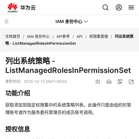
IAM 身份中心
文档首页
/
IAM 身份中心
/
API参考
/
API
/
权限集管理
/
列出系统策
略 - ListManagedRolesInPermissionSet
最
列出系统策略 -
新
ListManagedRolesInPermissionSet
动
态
更新时间：
2025-12-12 GMT+08:00
产
功能介绍
品
介
获取添加到指定权限集中的系统策略列表。此操作只能由组织的管
绍
理账号或作为服务委托管理员的成员账号调用。
快
授权信息
速