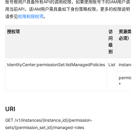
入
账号根用户具备所有API的调用权限，如果使用账号下的IAM用户调
门
用当前API，该IAM用户需具备如下身份策略权限，更多的权限说明
请参见
权限和授权项
。
用
户
授权项
访
资源类型
指
问
必须）
南
级
别
API
参
IdentityCenter:permissionSet:listManagedPolicies
List
instance
考
permissi
使
*
用
前
必
URI
读
GET /v1/instances/{instance_id}/permission-
API
sets/{permission_set_id}/managed-roles
概