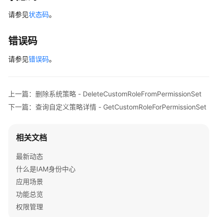
ListManagedPoliciesInPermissionSet
请参见
状态码
。
列
错误码
出
权
请参见
错误码
。
限
集
预
上一篇：删除系统策略 - DeleteCustomRoleFromPermissionSet
分
配
下一篇：查询自定义策略详情 - GetCustomRoleForPermissionSet
状
态
相关文档
-
ListPermissionSetProvisioningStatus
最新动态
什么是IAM身份中心
列
应用场景
出
权
功能总览
限
权限管理
集