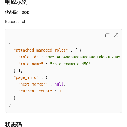
响应示例
出
权
状态码： 200
限
集
Successful
关
联
的
{
账
"attached_managed_roles"
:
[
{
号
"role_id"
-
:
"ba5146848aaaaaaaaaaaa03de60620a5"
,
ListAccountsForProvisionedPermissionSet
"role_name"
:
"role_example_456"
}
]
,
列
"page_info"
:
{
出
"next_marker"
:
null
,
系
"current_count"
:
1
统
}
身
}
份
策
略
状态码
-