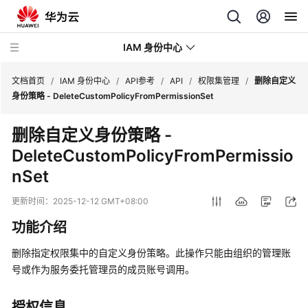
IAM 身份中心
文档首页
/
IAM 身份中心
/
API参考
/
API
/
权限集管理
/
删除自定义
身份策略 - DeleteCustomPolicyFromPermissionSet
最
删除自定义身份策略 -
新
DeleteCustomPolicyFromPermissio
动
态
nSet
产
更新时间：
2025-12-12 GMT+08:00
品
功能介绍
介
绍
删除指定权限集中的自定义身份策略。此操作只能由组织的管理账
号或作为服务委托管理员的成员账号调用。
快
速
授权信息