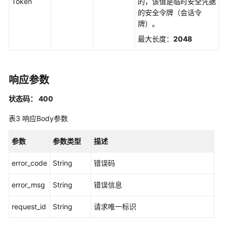
制
Token
的，该值是临时安全凭据
属
的安全令牌（会话令
性
牌）。
配
最大长度：
2048
置
管
理
响应参数
权
状态码： 400
限
集
表3
响应Body参数
管
理
参数
参数类型
描述
添
error_code
String
错误码
加
系
error_msg
String
错误信息
统
身
request_id
String
请求唯一标识
份
策