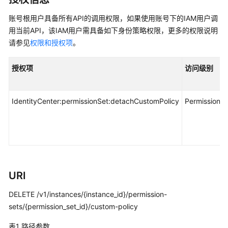
入
门
账号根用户具备所有API的调用权限，如果使用账号下的IAM用户调
用当前API，该IAM用户需具备如下身份策略权限，更多的权限说明
用
请参见
权限和授权项
。
户
指
授权项
访问级别
南
API
IdentityCenter:permissionSet:detachCustomPolicy
Permission
参
考
使
用
前
必
URI
读
DELETE /v1/instances/{instance_id}/permission-
sets/{permission_set_id}/custom-policy
API
概
表1
路径参数