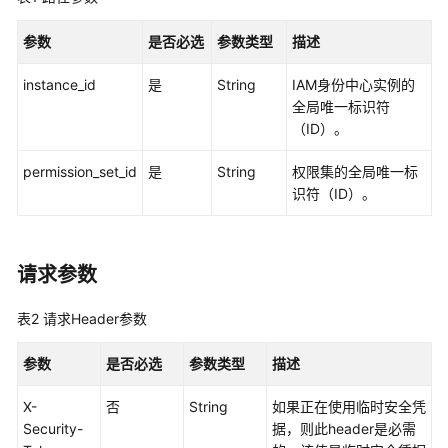
览
参数
是否必选
参数类型
描述
如
何
instance_id
是
String
IAM身份中心实例的
调
全局唯一标识符
用
（ID）。
API
permission_set_id
是
String
权限集的全局唯一标
API
识符（ID）。
实
例
请求参数
管
理
表2
请求Header参数
实
例
参数
是否必选
参数类型
描述
访
问
X-
否
String
如果正在使用临时安全凭
控
Security-
据，则此header是必需