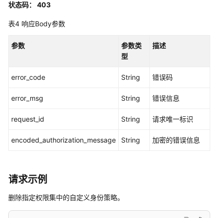
状态码： 403
略
-
表4
响应Body参数
AttachManagedPolicyToPermissionSet
参数
参数类
描述
删
型
除
权
error_code
String
错误码
限
集
error_msg
String
错误信息
-
DeletePermissionSet
request_id
String
请求唯一标识
encoded_authorization_message
查
String
加密的错误信息
询
权
限
请求示例
集
详
删除指定权限集中的自定义身份策略。
情
-