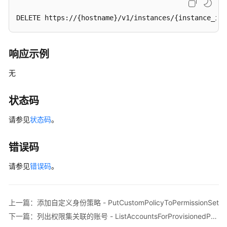
DescribePermissionSet
DELETE https://{hostname}/v1/instances/{instance_id}
更
新
响应示例
权
限
无
集
-
UpdatePermissionSet
状态码
请参见
状态码
。
删
除
系
错误码
统
请参见
错误码
身
。
份
策
略
上一篇：添加自定义身份策略 - PutCustomPolicyToPermissionSet
-
下一篇：列出权限集关联的账号 - ListAccountsForProvisionedPermissionSet
DetachManagedPolicyFromPermissionSet