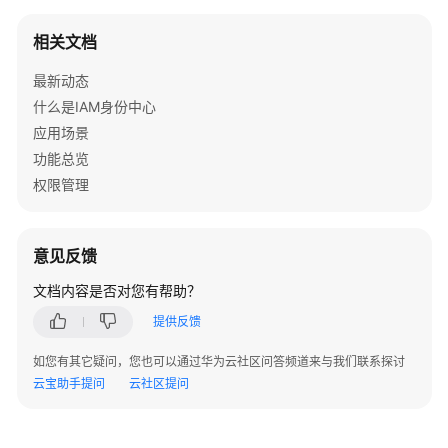
查
相关文档
询
自
最新动态
定
什么是IAM身份中心
义
应用场景
身
功能总览
份
权限管理
策
略
详
意见反馈
情
-
文档内容是否对您有帮助？
GetCustomPolicyForPermissionSet
提供反馈
添
如您有其它疑问，您也可以通过华为云社区问答频道来与我们联系探讨
加
云宝助手提问
云社区提问
自
定
义