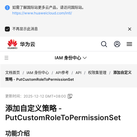
如需了解国际站更多云产品，请访问国际站。
https://www.huaweicloud.com/intl/
不再显示此消息
IAM 身份中心
文档首页
/
IAM 身份中心
/
API参考
/
API
/
权限集管理
/
添加自定义
策略 - PutCustomRoleToPermissionSet
最
更新时间：
2025-12-12 GMT+08:00
新
动
添加自定义策略 -
态
PutCustomRoleToPermissionSet
产
功能介绍
品