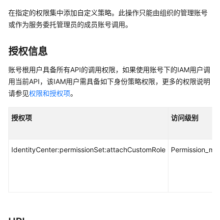
介
在指定的权限集中添加自定义策略。此操作只能由组织的管理账号
绍
或作为服务委托管理员的成员账号调用。
快
速
授权信息
入
账号根用户具备所有API的调用权限，如果使用账号下的IAM用户调
门
用当前API，该IAM用户需具备如下身份策略权限，更多的权限说明
用
请参见
权限和授权项
。
户
指
授权项
访问级别
南
API
IdentityCenter:permissionSet:attachCustomRole
Permission_m
参
考
使
用
前