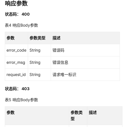
加
响应参数
系
状态码： 400
统
身
表4
响应Body参数
份
策
参数
参数类型
描述
略
-
error_code
String
错误码
AttachManagedPolicyToPermissionSet
error_msg
String
错误信息
删
除
request_id
String
请求唯一标识
权
限
状态码： 403
集
-
表5
响应Body参数
DeletePermissionSet
参数
参数类
描述
查
型
询