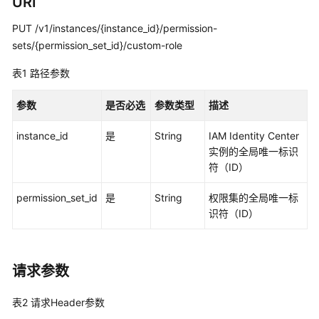
URI
必
读
PUT /v1/instances/{instance_id}/permission-
sets/{permission_set_id}/custom-role
API
概
表1
路径参数
览
参数
是否必选
参数类型
描述
如
何
instance_id
是
String
IAM Identity Center
调
实例的全局唯一标识
用
符（ID）
API
permission_set_id
是
String
权限集的全局唯一标
识符（ID）
API
实
例
请求参数
管
理
表2
请求Header参数