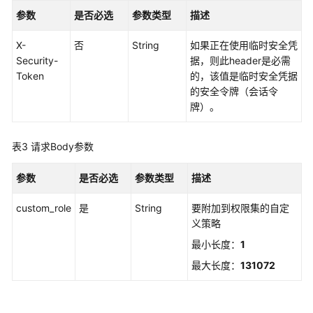
实
参数
是否必选
参数类型
描述
例
访
X-
否
String
如果正在使用临时安全凭
问
Security-
据，则此header是必需
控
Token
的，该值是临时安全凭据
制
的安全令牌（会话令
属
牌）。
性
配
表3
请求Body参数
置
管
理
参数
是否必选
参数类型
描述
custom_role
是
String
要附加到权限集的自定
权
义策略
限
集
最小长度：
1
管
最大长度：
131072
理
添