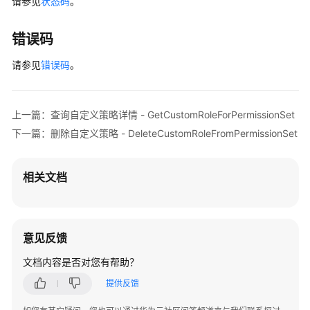
请参见
状态码
。
添
加
错误码
自
定
请参见
错误码
。
义
身
份
上一篇：查询自定义策略详情 - GetCustomRoleForPermissionSet
策
下一篇：删除自定义策略 - DeleteCustomRoleFromPermissionSet
略
-
PutCustomPolicyToPermissionSet
相关文档
删
除
自
意见反馈
定
义
文档内容是否对您有帮助？
身
提供反馈
份
策