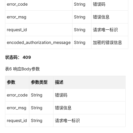
权
error_code
String
错误码
限
集
error_msg
String
错误信息
详
情
request_id
String
请求唯一标识
-
DescribePermissionSet
encoded_authorization_message
String
加密的错误信息
更
状态码： 409
新
权
表6
响应Body参数
限
集
参数
参数类型
描述
-
UpdatePermissionSet
error_code
String
错误码
删
error_msg
String
错误信息
除
系
request_id
String
请求唯一标识
统
身