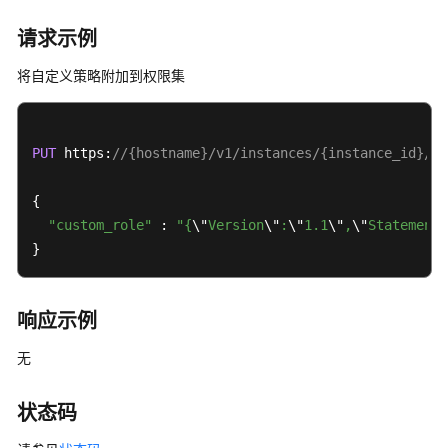
份
请求示例
策
略
将自定义策略附加到权限集
-
DetachManagedPolicyFromPermissionSet
PUT
 https:
//{hostname}/v1/instances/{instance_id}/pe
查
询
自
{

定
"custom_role"
 : 
"{
\"
Version
\"
:
\"
1.1
\"
,
\"
Statement
\
义
}
身
份
策
响应示例
略
详
无
情
-
状态码
GetCustomPolicyForPermissionSet