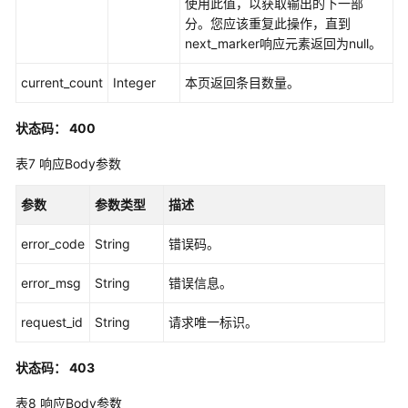
使用此值，以获取输出的下一部
分。您应该重复此操作，直到
查
next_marker响应元素返回为null。
询
自
current_count
Integer
本页返回条目数量。
定
义
状态码： 400
身
份
表7
响应Body参数
策
略
参数
参数类型
描述
详
情
error_code
String
错误码。
-
GetCustomPolicyForPermissionSet
error_msg
String
错误信息。
添
request_id
String
请求唯一标识。
加
自
状态码： 403
定
义
表8
响应Body参数