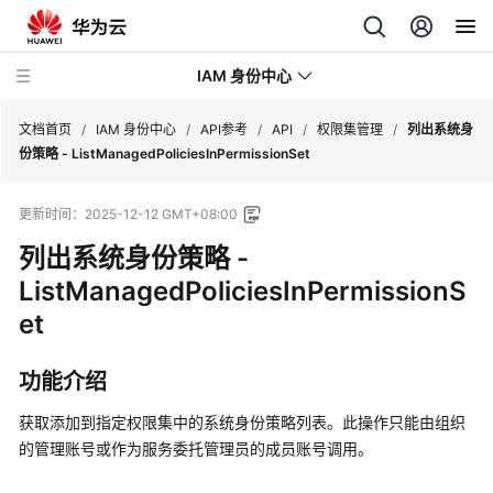
IAM 身份中心
文档首页
/
IAM 身份中心
/
API参考
/
API
/
权限集管理
/
列出系统身
份策略 - ListManagedPoliciesInPermissionSet
最
更新时间：
2025-12-12 GMT+08:00
新
动
列出系统身份策略 -
态
ListManagedPoliciesInPermissionS
et
产
品
介
功能介绍
绍
获取添加到指定权限集中的系统身份策略列表。此操作只能由组织
快
的管理账号或作为服务委托管理员的成员账号调用。
速