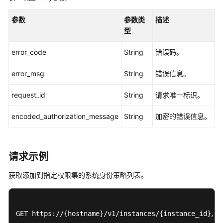
身
份
参数
参数类
描述
策
型
略
-
error_code
String
错误码。
PutCustomPolicyToPermissionSet
error_msg
String
错误信息。
删
除
request_id
String
请求唯一标识。
自
定
encoded_authorization_message
String
加密的错误信息。
义
身
份
请求示例
策
略
获取添加到指定权限集的系统身份策略列表。
-
DeleteCustomPolicyFromPermissionSet
GET https://{hostname}/v1/instances/{instance_id}/pe
列