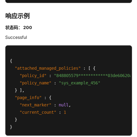
出
权
限
响应示例
集
状态码： 200
关
联
Successful
的
账
号
{
-
"attached_managed_policies"
ListAccountsForProvisionedPermissionSet
:
[
{
"policy_id"
:
"848805579************03de60620a5"
列
"policy_name"
:
"sys_example_456"
出
}
]
,
系
"page_info"
:
{
统
"next_marker"
:
null
,
身
"current_count"
:
1
份
}
策
}
略
-