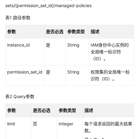
览
sets/{permission_set_id}/managed-policies
如
表1
路径参数
何
调
参数
是否必选
参数类型
描述
用
API
instance_id
是
String
IAM身份中心实例的
全局唯一标识符
API
（ID）。
实
permission_set_id
是
String
权限集的全局唯一标
例
识符（ID）。
管
理
表2
Query参数
实
参数
是否必选
参数类型
描述
例
访
limit
否
Integer
每个请求返回的最大结果
问
数。
控