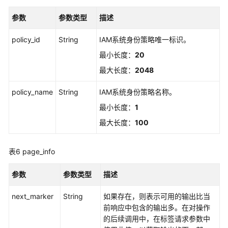
DescribePermissionSet
参数
参数类型
描述
更
policy_id
String
IAM系统身份策略唯一标识。
新
权
最小长度：
20
限
最大长度：
2048
集
-
policy_name
String
IAM系统身份策略名称。
UpdatePermissionSet
最小长度：
1
删
最大长度：
100
除
系
表6
page_info
统
身
参数
参数类型
描述
份
策
next_marker
String
如果存在，则表示可用的输出比当
略
前响应中包含的输出多。在对操作
-
的后续调用中，在标签请求参数中
DetachManagedPolicyFromPermissionSet