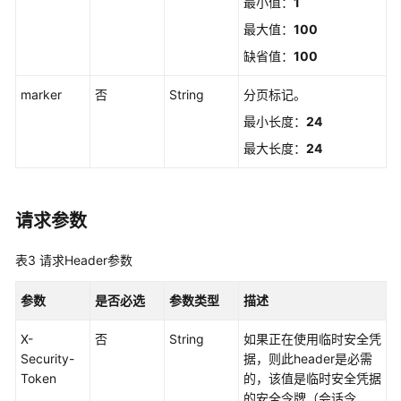
制
最小值：
1
属
最大值：
100
性
缺省值：
100
配
置
marker
否
String
分页标记。
管
理
最小长度：
24
最大长度：
24
权
限
集
请求参数
管
理
表3
请求Header参数
添
参数
加
是否必选
参数类型
描述
系
X-
否
String
如果正在使用临时安全凭
统
Security-
据，则此header是必需
身
Token
的，该值是临时安全凭据
份
的安全令牌（会话令
策