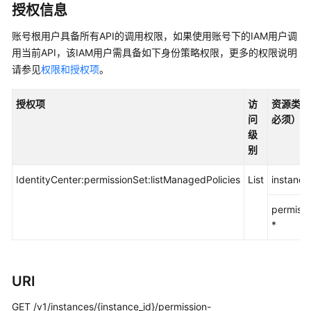
入
授权信息
门
账号根用户具备所有API的调用权限，如果使用账号下的IAM用户调
用
用当前API，该IAM用户需具备如下身份策略权限，更多的权限说明
户
请参见
权限和授权项
。
指
南
授权项
访
资源类型
问
必须）
API
级
参
别
考
IdentityCenter:permissionSet:listManagedPolicies
List
instance
使
用
permissi
前
*
必
读
URI
API
概
GET /v1/instances/{instance_id}/permission-