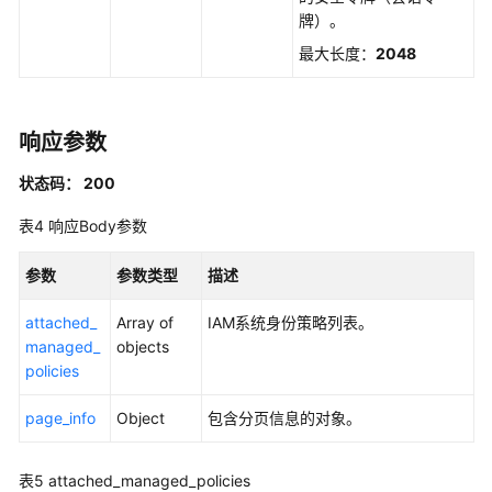
牌）。
略
-
最大长度：
2048
AttachManagedPolicyToPermissionSet
删
响应参数
除
权
状态码： 200
限
集
表4
响应Body参数
-
DeletePermissionSet
参数
参数类型
描述
查
attached_
Array of
IAM系统身份策略列表。
询
managed_
objects
权
policies
限
集
page_info
Object
包含分页信息的对象。
详
情
表5
attached_managed_policies
-