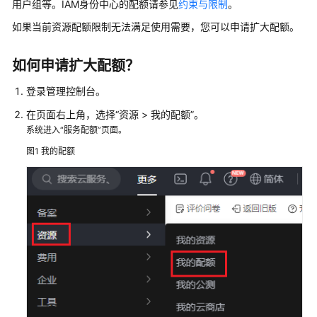
用户组等。IAM身份中心的配额请参见
约束与限制
。
介
绍
如果当前资源配额限制无法满足使用需要，您可以申请扩大配额。
快
如何申请扩大配额？
速
入
登录管理控制台。
门
在页面右上角，选择“资源 > 我的配额”。
系统进入“服务配额”页面。
用
户
图1
我的配额
指
南
用
户
管
理
用
户