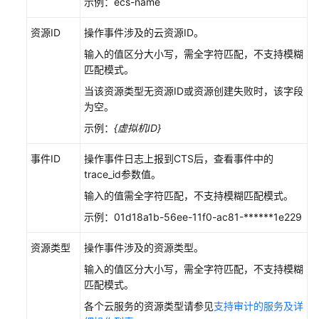
示例：ecs-name
件
列
资源ID
操作事件涉及的云资源ID。
表
查
输入的值区分大小写，需全字符匹配，不支持模糊
看
匹配模式。
云
当该资源类型无资源ID或资源创建失败时，该字段
审
为空。
计
示例：
{虚拟机ID}
事
件
事件ID
操作事件日志上报到CTS后，查看事件中的
trace_id参数值。
调
整
输入的值需全字符匹配，不支持模糊匹配模式。
配
示例：01d18a1b-56ee-11f0-ac81-******1e229
额
资源类型
操作事件涉及的资源类型。
API
输入的值区分大小写，需全字符匹配，不支持模糊
参
匹配模式。
考
各个云服务的资源类型请参见
支持审计的服务及详