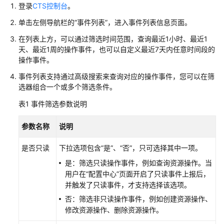
登录
CTS控制台
。
予
使
单击左侧导航栏的“事件列表”，进入事件列表信息页面。
用
在列表上方，可以通过筛选时间范围，查询最近1小时、最近1
IAM
天、最近1周的操作事件，也可以自定义最近7天内任意时间段的
身
操作事件。
份
中
事件列表支持通过高级搜索来查询对应的操作事件，您可以在筛
心
选器组合一个或多个筛选条件。
的
表1
事件筛选参数说明
权
限
参数名称
说明
使
是否只读
下拉选项包含“是”、“否”，只可选择其中一项。
用
是：筛选只读操作事件，例如查询资源操作。当
CTS
用户在“配置中心”页面开启了只读事件上报后，
审
并触发了只读事件，才支持选择该选项。
计
IAM
否：筛选非只读操作事件，例如创建资源操作、
身
修改资源操作、删除资源操作。
份