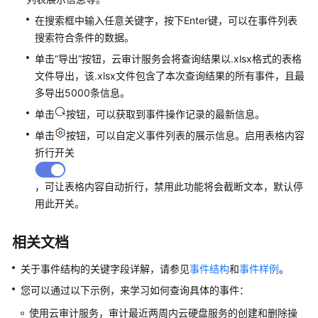
书
在搜索框中输入任意关键字，按下Enter键，可以在事件列表
资
搜索符合条件的数据。
源
单击“导出”按钮，云审计服务会将查询结果以.xlsx格式的表格
文件导出，该.xlsx文件包含了本次查询结果的所有事件，且最
支
多导出5000条信息。
持
区
单击
按钮，可以获取到事件操作记录的最新信息。
域
单击
按钮，可以自定义事件列表的展示信息。启用表格内容
折行开关
系
统
，可让表格内容自动折行，禁用此功能将会截断文本，默认停
权
用此开关。
限
相关文档
关于事件结构的关键字段详解，请参见
事件结构
和
事件样例
。
您可以通过以下示例，来学习如何查询具体的事件：
使用云审计服务，审计最近两周内云硬盘服务的创建和删除操