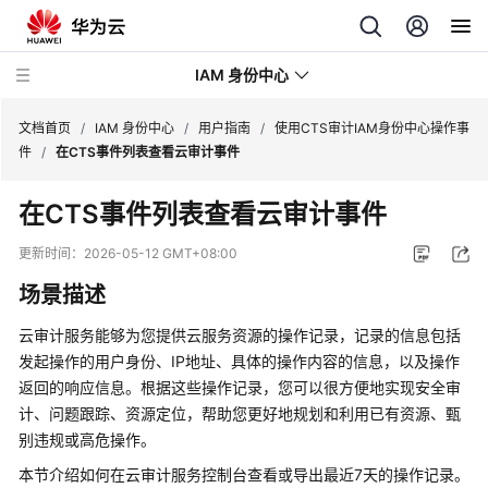
IAM 身份中心
文档首页
/
IAM 身份中心
/
用户指南
/
使用CTS审计IAM身份中心操作事
件
/
在CTS事件列表查看云审计事件
最
在CTS事件列表查看云审计事件
新
动
更新时间：
2026-05-12 GMT+08:00
态
场景描述
产
云审计服务能够为您提供云服务资源的操作记录，记录的信息包括
品
发起操作的用户身份、IP地址、具体的操作内容的信息，以及操作
介
返回的响应信息。根据这些操作记录，您可以很方便地实现安全审
绍
计、问题跟踪、资源定位，帮助您更好地规划和利用已有资源、甄
别违规或高危操作。
快
速
本节介绍如何在云审计服务控制台查看或导出最近7天的操作记录。