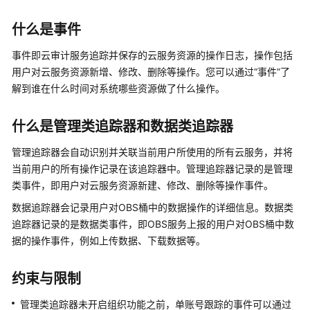
入
门
什么是事件
用
事件即云审计服务追踪并保存的云服务资源的操作日志，操作包括
户
用户对云服务资源新增、修改、删除等操作。您可以通过“事件”了
指
解到谁在什么时间对系统哪些资源做了什么操作。
南
什么是管理类追踪器和数据类追踪器
用
户
管理追踪器会自动识别并关联当前用户所使用的所有云服务，并将
管
当前用户的所有操作记录在该追踪器中。管理追踪器记录的是管理
理
类事件，即用户对云服务资源新建、修改、删除等操作事件。
用
数据追踪器会记录用户对OBS桶中的数据操作的详细信息。数据类
户
追踪器记录的是数据类事件，即OBS服务上报的用户对OBS桶中数
组
据的操作事件，例如上传数据、下载数据等。
管
理
约束与限制
多
管理类追踪器未开启组织功能之前，单账号跟踪的事件可以通过