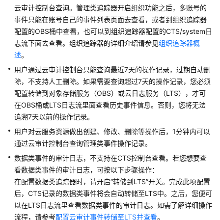
账
云审计控制台查询。管理类追踪器开启组织功能之后，多账号的
号
事件只能在账号自己的事件列表页面去查看，或者到组织追踪器
权
配置的OBS桶中查看，也可以到组织追踪器配置的CTS/system日
限
志流下面去查看。组织追踪器的详细介绍请参见
组织追踪器概
管
述
。
理
用户通过云审计控制台只能查询最近7天的操作记录，过期自动删
管
除，不支持人工删除。如果需要查询超过7天的操作记录，您必须
理
配置转储到对象存储服务（OBS）或云日志服务（LTS），才可
身
在OBS桶或LTS日志流里面查看历史事件信息。否则，您将无法
份
追溯7天以前的操作记录。
源
用户对云服务资源做出创建、修改、删除等操作后，1分钟内可以
通过云审计控制台查询管理类事件操作记录。
管
理
数据类事件的审计日志，不支持在CTS控制台查看。若您想要查
应
看数据类事件的审计日志，可按以下步骤操作：
用
在配置数据类追踪器时，请开启“转储到LTS”开关。完成此项配置
程
后，CTS记录的数据类事件将会自动转储至LTS中。之后，您便可
序
以在LTS日志流里查看数据类事件的审计日志。如需了解详细操作
访
流程，请参考
配置云审计事件转储至LTS并查看
。
问