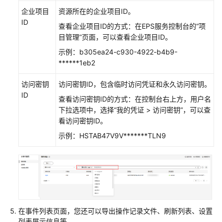
品
企业项目
资源所在的企业项目ID。
术
ID
查看企业项目ID的方式：在EPS服务控制台的“项
语
目管理”页面，可以查看企业项目ID。
示例：b305ea24-c930-4922-b4b9-
责
******1eb2
任
共
访问密钥
访问密钥ID，包含临时访问凭证和永久访问密钥。
担
ID
查看访问密钥ID的方式：在控制台右上方，用户名
下拉选项中，选择“我的凭证 > 访问密钥”，可以查
云
看访问密钥ID。
服
务
示例：HSTAB47V9V*******TLN9
等
级
协
议
（SLA）
白
在事件列表页面，您还可以导出操作记录文件、刷新列表、设置
皮
列表展示信息等。