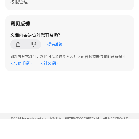
权限管理
意见反馈
文档内容是否对您有帮助？
提供反馈
如您有其它疑问，您也可以通过华为云社区问答频道来与我们联系探讨
云宝助手提问
云社区提问
©2026 Huaweicloud.com 版权所有
黔ICP备20004760号-14
苏B2-20130048号
A2.B1.B2-20070312
增值电信业务经营许可证：B1.B2-20200593 | 代理域名注册服务机构：新网、西数
电子营业执照
贵公网安备 52990002000093号