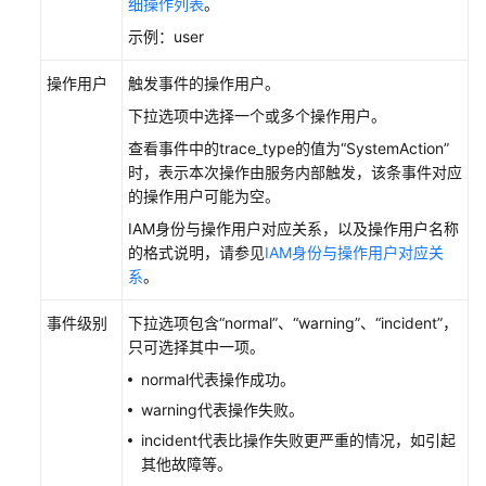
细操作列表
。
最
佳
示例：user
实
践
操作用户
触发事件的操作用户。
下拉选项中选择一个或多个操作用户。
SDK
查看事件中的trace_type的值为“SystemAction”
参
时，表示本次操作由服务内部触发，该条事件对应
考
的操作用户可能为空。
文
IAM身份与操作用户对应关系，以及操作用户名称
档
的格式说明，请参见
IAM身份与操作用户对应关
下
系
。
载
事件级别
下拉选项包含“normal”、“warning”、“incident”，
只可选择其中一项。
通
normal代表操作成功。
用
warning代表操作失败。
参
考
incident代表比操作失败更严重的情况，如引起
其他故障等。
产