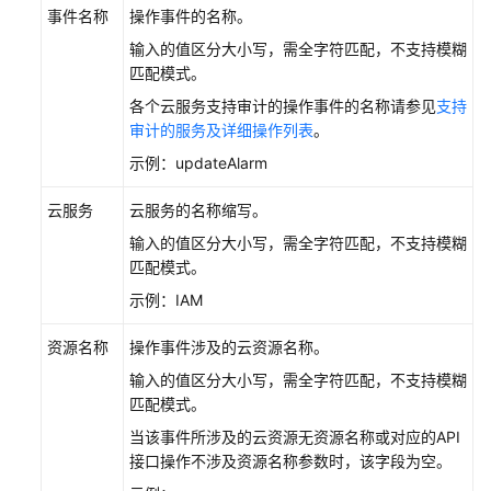
中
事件名称
操作事件的名称。
心
输入的值区分大小写，需全字符匹配，不支持模糊
操
匹配模式。
作
各个云服务支持审计的操作事件的名称请参见
支持
事
审计的服务及详细操作列表
。
件
示例：updateAlarm
支
持
云服务
云服务的名称缩写。
审
输入的值区分大小写，需全字符匹配，不支持模糊
计
匹配模式。
的
示例：IAM
关
键
资源名称
操作事件涉及的云资源名称。
操
作
输入的值区分大小写，需全字符匹配，不支持模糊
匹配模式。
在
当该事件所涉及的云资源无资源名称或对应的API
CTS
接口操作不涉及资源名称参数时，该字段为空。
事