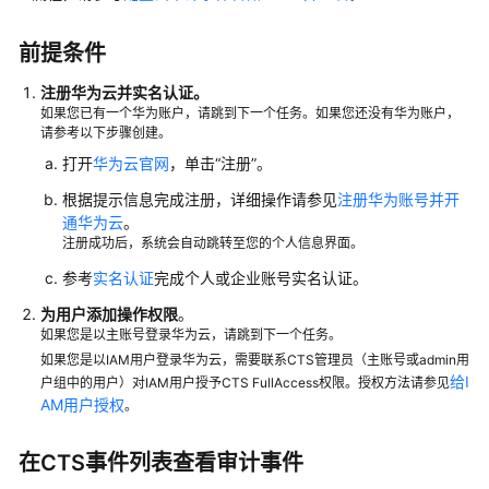
重
前提条件
置
注册华为云并实名认证
。
IAM
如果您已有一个华为账户，请跳到下一个任务。如果您还没有华为账户，
身
请参考以下步骤创建。
份
打开
华为云官网
，单击“注册”。
中
心
根据提示信息完成注册，详细操作请参见
注册华为账号并开
通华为云
。
多
注册成功后，系统会自动跳转至您的个人信息界面。
因
参考
实名认证
完成个人或企业账号实名认证。
素
为用户添加操作权限
认
。
如果您是以主账号登录华为云，请跳到下一个任务。
证
如果您是以IAM用户登录华为云，需要联系CTS管理员（主账号或admin用
（MFA）
给I
户组中的用户）对IAM用户授予CTS FullAccess权限。授权方法请参见
AM用户授权
。
通
过
在CTS事件列表查看审计事件
IAM
授