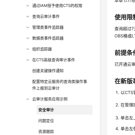
本章节介
通过IAM授予使用CTS的权限
查询云审计事件
使用限
管理类事件追踪器
查询超过7
OBS桶或
数据类事件追踪器
组织追踪器
前提条
在CTS高级查询审计事件
已开通云
创建关键操作通知
在新版
配置特定云服务的查询类操作事
件上报到云审计
以CT
云审计服务应用示例
在管理
安全审计
单击左
问题定位
单击左
资源跟踪