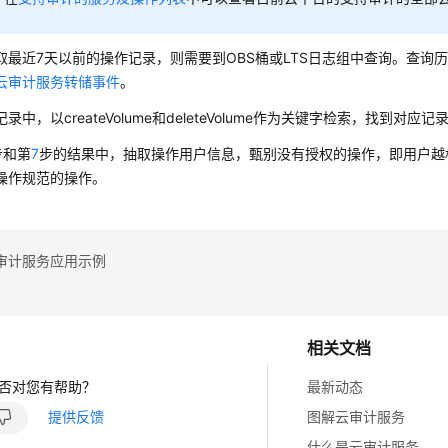
取最近7天以前的操作记录，则需要到OBS桶或LTS日志组中查询。查询
云审计服务转储事件
。
录中，以createVolume和deleteVolume作为关键字检索，找到对应记
步和第
7
步的结果中，抽取操作用户信息，甄别没有授权的操作，即用户越
操作规范的操作。
审计服务应用示例
相关文档
否对您有帮助？
最新动态
提供反馈
图解云审计服务
什么是云审计服务