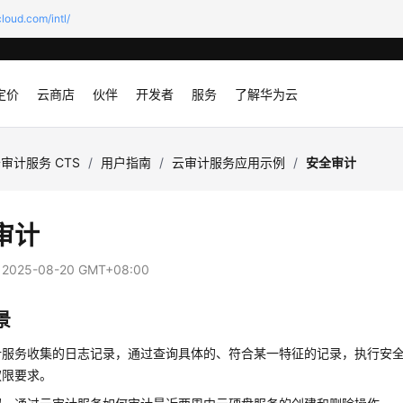
loud.com/intl/
定价
云商店
伙伴
开发者
服务
了解华为云
审计服务 CTS
/
用户指南
/
云审计服务应用示例
/
安全审计
审计
：
2025-08-20 GMT+08:00
景
计服务收集的日志记录，通过查询具体的、符合某一特征的记录，执行安
权限要求。