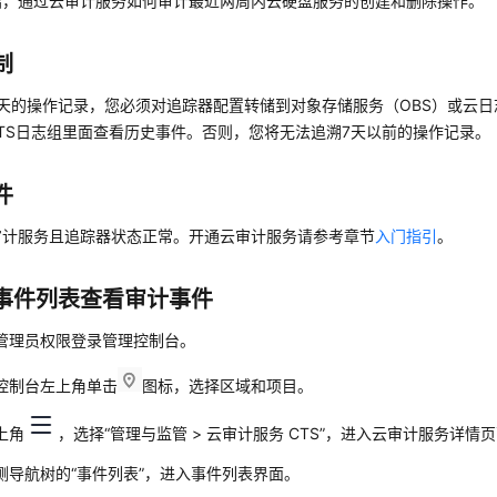
绍，通过云审计服务如何审计最近两周内云硬盘服务的创建和删除操作。
制
天的操作记录，您必须对追踪器配置转储到对象存储服务（OBS）或云日
LTS日志组里面查看历史事件。否则，您将无法追溯7天以前的操作记录。
件
审计服务且追踪器状态正常。开通云审计服务请参考章节
入门指引
。
事件列表查看审计事件
S管理员权限登录管理控制台。
控制台左上角单击
图标，选择区域和项目。
上角
，选择“管理与监管 > 云审计服务 CTS”，进入云审计服务详情
侧导航树的“事件列表”，进入事件列表界面。