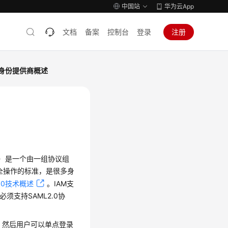
中国站
华为云App
文档
备案
控制台
登录
注册
身份提供商概述
L 2.0）是一个由一组协议组
安全操作的标准，是很多身
2.0技术概述
。IAM支
须支持SAML2.0协
序，然后用户可以单点登录