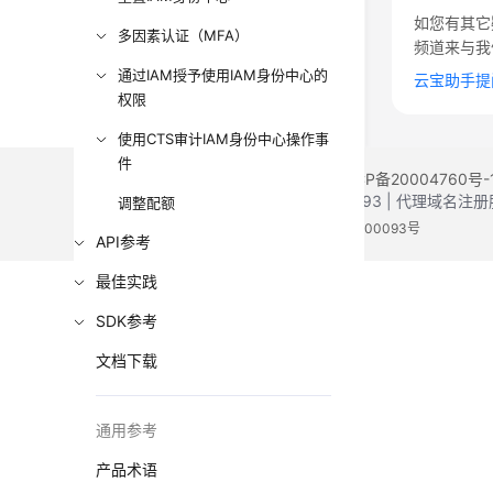
如您有其它
多因素认证（MFA）
频道来与我
通过IAM授予使用IAM身份中心的
云宝助手提
权限
使用CTS审计IAM身份中心操作事
件
©2026 Huaweicloud.com 版权所有
黔ICP备20004760号-
增值电信业务经营许可证：B1.B2-20200593 | 代理域名
调整配额
电子营业执照
贵公网安备 52990002000093号
API参考
最佳实践
SDK参考
文档下载
通用参考
产品术语