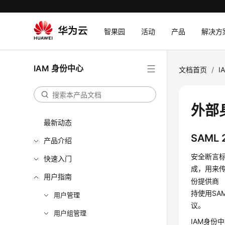
智果园
活动
产品
解决方
IAM 身份中心
文档首页
/
I
外部
最新动态
SAML 
产品介绍
安全断言标记语
快速入门
成，用来传
用户指南
份提供商 
持使用SA
用户管理
议。
用户组管理
IAM身份