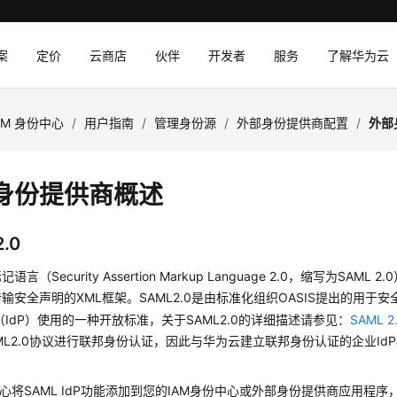
案
定价
云商店
伙伴
开发者
服务
了解华为云
AM 身份中心
/
用户指南
/
管理身份源
/
外部身份提供商配置
/
外部
身份提供商概述
2.0
言（Security Assertion Markup Language 2.0，缩写为SAM
输安全声明的XML框架。SAML2.0是由标准化组织OASIS提出的用于
（IdP）使用的一种开放标准，关于SAML2.0的详细描述请参见：
SAML 
ML2.0协议进行联邦身份认证，因此与华为云建立联邦身份认证的企业IdP必
中心将SAML IdP功能添加到您的IAM身份中心或外部身份提供商应用程