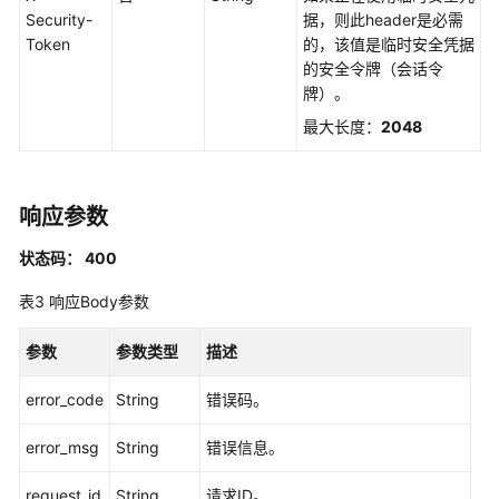
制
Security-
据，则此header是必需
属
Token
的，该值是临时安全凭据
性
的安全令牌（会话令
配
牌）。
置
管
最大长度：
2048
理
权
响应参数
限
集
状态码： 400
管
理
表3
响应Body参数
账
参数
参数类型
描述
号
分
error_code
String
错误码。
配
error_msg
管
String
错误信息。
理
request_id
String
请求ID。