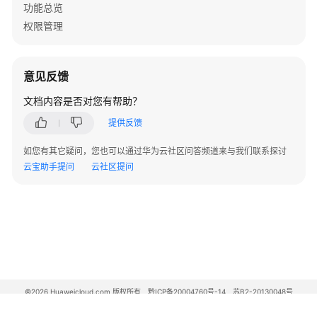
功能总览
件
发
权限管理
送
密
码
意见反馈
重
文档内容是否对您有帮助？
置
链
提供反馈
接
或
如您有其它疑问，您也可以通过华为云社区问答频道来与我们联系探讨
生
云宝助手提问
云社区提问
成
用
户
的
一
次
性
密
©2026 Huaweicloud.com 版权所有
黔ICP备20004760号-14
苏B2-20130048号
A2.B1.B2-20070312
码
增值电信业务经营许可证：B1.B2-20200593 | 代理域名注册服务机构：新网、西数