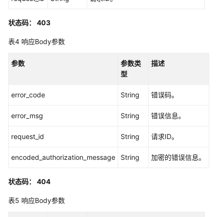
标
签
状态码： 403
管
表4
响应Body参数
理
参数
参数类
描述
应
型
用
程
error_code
String
错误码。
序
管
error_msg
String
错误信息。
理
request_id
String
请求ID。
应
用
encoded_authorization_message
String
加密的错误信息。
程
序
状态码： 404
分
配
表5
响应Body参数
管
理