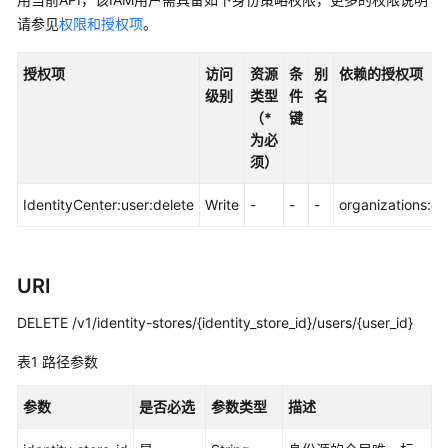
入
门
请参见
权限和授权项
。
用
授权项
访问
资源
条
别
依赖的授权项
户
级别
类型
件
名
指
（*
键
南
为必
须）
API
参
IdentityCenter:user:delete
Write
-
-
-
organizations:de
考
使
URI
用
前
DELETE /v1/identity-stores/{identity_store_id}/users/{user_id}
必
读
表1
路径参数
API
参数
是否必选
参数类型
描述
概