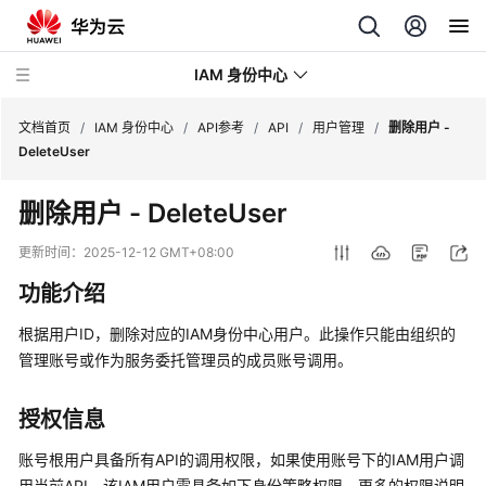
IAM 身份中心
文档首页
/
IAM 身份中心
/
API参考
/
API
/
用户管理
/
删除用户 -
DeleteUser
最
删除用户 - DeleteUser
新
动
更新时间：
2025-12-12 GMT+08:00
态
功能介绍
产
根据用户ID，删除对应的IAM身份中心用户。此操作只能由组织的
品
管理账号或作为服务委托管理员的成员账号调用。
介
绍
授权信息
快
账号根用户具备所有API的调用权限，如果使用账号下的IAM用户调
速
用当前API，该IAM用户需具备如下身份策略权限，更多的权限说明