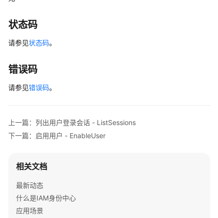
管
理
状态码
用
请参见
状态码
。
户
管
错误码
理
请参见
错误码
。
创
建
用
上一篇：列出用户登录会话 - ListSessions
户
下一篇：启用用户 - EnableUser
-
CreateUser
相关文档
通
过
最新动态
电
什么是IAM身份中心
子
应用场景
邮