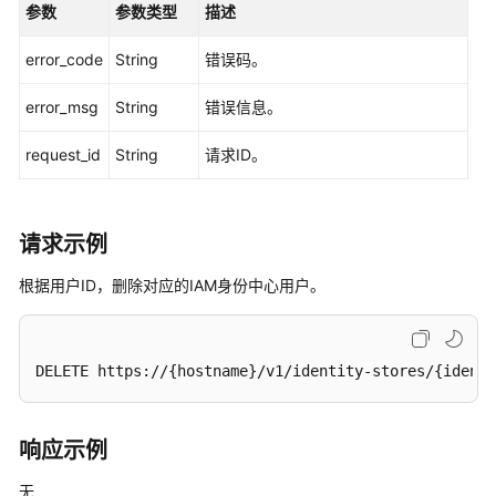
参数
参数类型
描述
应
error_code
String
错误码。
用
程
error_msg
String
错误信息。
序
证
request_id
String
请求ID。
书
管
理
请求示例
实
根据用户ID，删除对应的IAM身份中心用户。
例
配
置
管
DELETE https://{hostname}/v1/identity-stores/{identi
理
MFA
响应示例
配
置
无