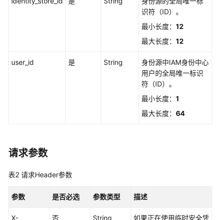
identity_store_id
览
是
String
身份源的全局唯一标
识符（ID）。
如
最小长度：
12
何
最大长度：
12
调
用
user_id
是
String
身份源中IAM身份中心
API
用户的全局唯一标识
符（ID）。
API
最小长度：
1
实
最大长度：
64
例
管
理
请求参数
实
表2
请求Header参数
例
访
参数
是否必选
参数类型
描述
问
控
X-
否
String
如果正在使用临时安全凭