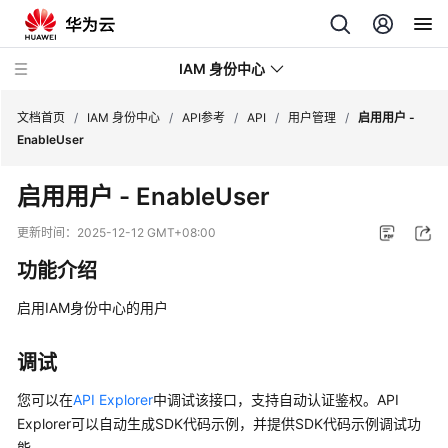
IAM 身份中心
文档首页
/
IAM 身份中心
/
API参考
/
API
/
用户管理
/
启用用户 -
EnableUser
最
启用用户 - EnableUser
新
动
更新时间：
2025-12-12 GMT+08:00
态
功能介绍
产
启用IAM身份中心的用户
品
介
绍
调试
您可以在
API Explorer
中调试该接口，支持自动认证鉴权。API
快
Explorer可以自动生成SDK代码示例，并提供SDK代码示例调试功
速
能。