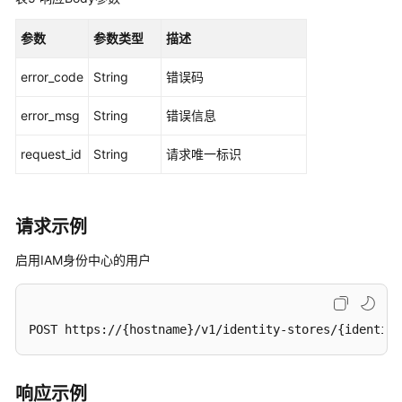
应
参数
参数类型
描述
用
error_code
程
String
错误码
序
error_msg
String
错误信息
证
书
request_id
String
请求唯一标识
管
理
实
请求示例
例
配
启用IAM身份中心的用户
置
管
理
POST https://{hostname}/v1/identity-stores/{identity
MFA
配
响应示例
置