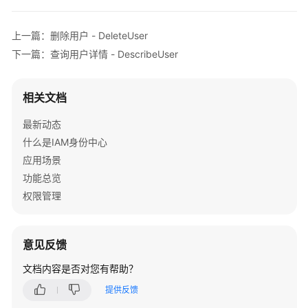
件
发
上一篇：删除用户 - DeleteUser
送
下一篇：查询用户详情 - DescribeUser
密
码
重
相关文档
置
链
最新动态
接
什么是IAM身份中心
或
应用场景
生
成
功能总览
用
权限管理
户
的
一
意见反馈
次
性
文档内容是否对您有帮助？
密
提供反馈
码