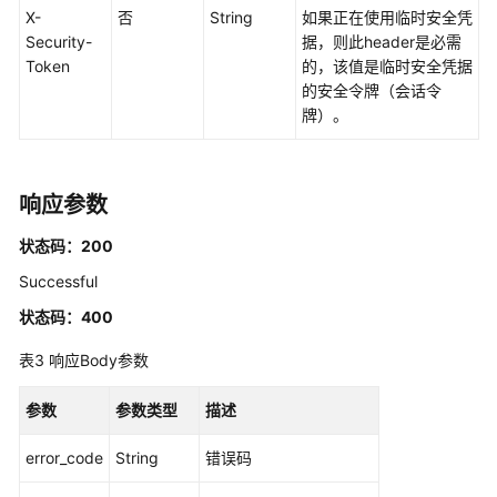
制
X-
否
String
如果正在使用临时安全凭
属
Security-
据，则此header是必需
性
Token
的，该值是临时安全凭据
配
的安全令牌（会话令
置
牌）。
管
理
权
响应参数
限
状态码：200
集
管
Successful
理
状态码：400
账
表3
响应Body参数
号
分
参数
参数类型
描述
配
管
error_code
String
错误码
理