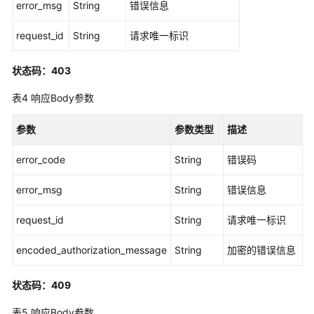
error_msg
String
错误信息
标
签
request_id
String
请求唯一标识
管
理
状态码：403
应
表4
响应Body参数
用
程
参数
参数类型
描述
序
管
error_code
String
错误码
理
error_msg
String
错误信息
应
用
request_id
String
请求唯一标识
程
序
encoded_authorization_message
String
加密的错误信息
分
配
状态码：409
管
理
表5
响应Body参数