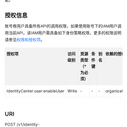
入
门
授权信息
用
户
账号根用户具备所有API的调用权限，如果使用账号下的IAM用户调
指
用当前API，该IAM用户需具备如下身份策略权限，更多的权限说明
南
请参见
权限和授权项
。
API
授权项
访问
资源
条
别
依赖的授权
参
级别
类型
件
名
考
（*
键
为必
使
须）
用
前
IdentityCenter:user:enableUser
Write
-
-
-
organizatio
必
读
URI
API
概
POST /v1/identity-