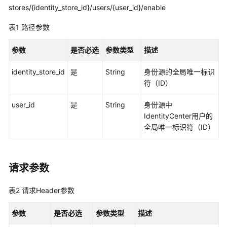
览
stores/{identity_store_id}/users/{user_id}/enable
如
表1
路径参数
何
调
参数
是否必选
参数类型
描述
用
API
identity_store_id
是
String
身份源的全局唯一标识
符（ID）
API
user_id
是
String
身份源中
实
IdentityCenter用户的
例
全局唯一标识符（ID）
管
理
请求参数
实
例
表2
请求Header参数
访
问
参数
是否必选
参数类型
描述
控