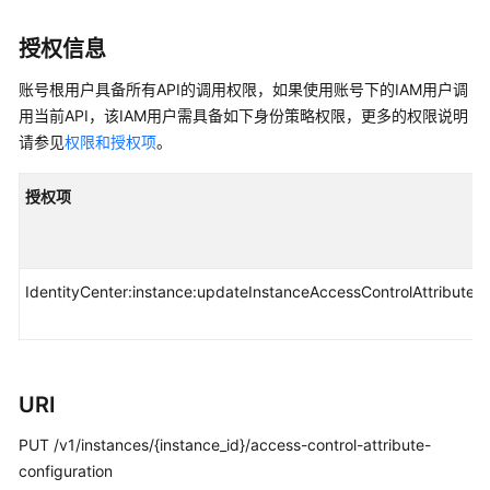
入
门
授权信息
用
账号根用户具备所有API的调用权限，如果使用账号下的IAM用户调
户
用当前API，该IAM用户需具备如下身份策略权限，更多的权限说明
指
请参见
权限和授权项
。
南
授权项
API
参
考
IdentityCenter:instance:updateInstanceAccessControlAttributeCo
使
用
前
必
读
URI
API
PUT /v1/instances/{instance_id}/access-control-attribute-
概
configuration