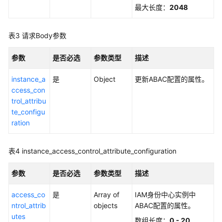
制
最大长度：
2048
属
性
配
表3
请求Body参数
置
管
参数
是否必选
参数类型
描述
理
instance_a
是
Object
更新ABAC配置的属性。
启
ccess_con
用
trol_attribu
指
te_configu
定
ration
实
例
表4
instance_access_control_attribute_configuration
的
访
参数
是否必选
参数类型
描述
问
控
access_co
是
Array of
IAM身份中心实例中
制
ntrol_attrib
objects
ABAC配置的属性。
功
utes
能
数组长度：
0 - 20