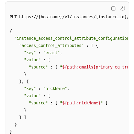
管
理
PUT https://{hostname}/v1/instances/{instance_id}/ac
账
号
{

分
"instance_access_control_attribute_configuration"
 
配
"access_control_attributes"
 : [ {

管
"key"
 : 
"email"
,

理
"value"
 : {

"source"
 : [ 
"
${path:emails[primary eq true]
标
签
      }

管
    }, {

理
"key"
 : 
"nickName"
,

"value"
 : {

应
"source"
 : [ 
"
${path:nickName}
"
 ]

用
      }

程
    } ]

序
  }

管
}
理