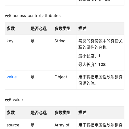
-
CreateInstanceAccessControlAttributeConfiguration
表5
access_control_attributes
获
参数
是否必选
参数类型
描述
取
指
key
是
String
与您的身份源中的身份关
定
联的属性的名称。
实
最小长度：
1
例
的
最大长度：
128
访
问
value
是
Object
用于将指定属性映射到身
控
份源的值。
制
属
表6
value
性
配
参数
是否必选
参数类型
描述
置
-
source
是
Array of
用于将指定属性映射到身
DescribeInstanceAccessControlAttributeConfiguration