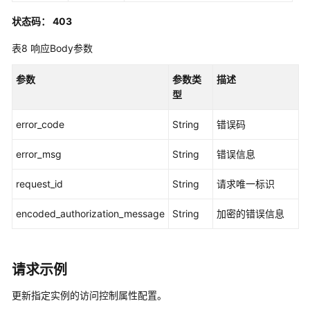
除
指
状态码： 403
定
表8
响应Body参数
实
例
参数
参数类
描述
的
型
访
问
error_code
String
错误码
控
制
error_msg
String
错误信息
属
性
request_id
String
请求唯一标识
配
置
encoded_authorization_message
String
加密的错误信息
-
DeleteInstanceAccessControlAttributeConfiguration
权
请求示例
限
更新指定实例的访问控制属性配置。
集