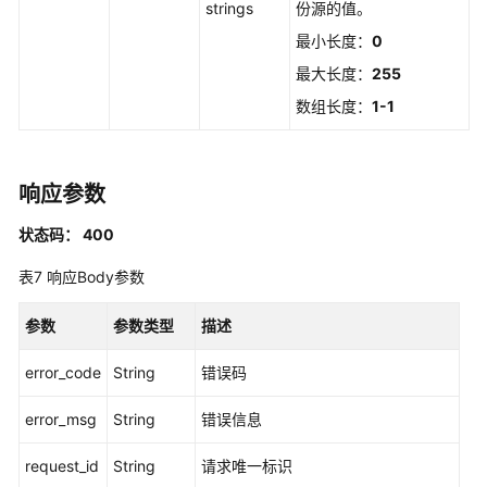
strings
份源的值。
更
最小长度：
0
新
最大长度：
255
指
数组长度：
1-1
定
实
例
的
响应参数
访
问
状态码： 400
控
表7
响应Body参数
制
属
参数
性
参数类型
描述
配
error_code
String
错误码
置
-
error_msg
String
错误信息
UpdateInstanceAccessControlAttributeConfiguration
request_id
String
请求唯一标识
解