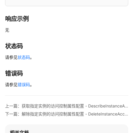
应
响应示例
用
程
无
序
分
状态码
配
管
请参见
状态码
。
理
错误码
应
用
请参见
错误码
。
程
序
证
书
上一篇：获取指定实例的访问控制属性配置 - DescribeInstanceAccessControlAttributeConfiguration
管
下一篇：解除指定实例的访问控制属性配置 - DeleteInstanceAccessControlAttributeConfiguration
理
相关文档
实