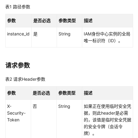
览
表1
路径参数
如
参数
是否必选
参数类型
描述
何
调
instance_id
是
String
IAM身份中心实例的全局
用
唯一标识符（ID）。
API
API
请求参数
实
例
表2
请求Header参数
管
理
参数
是否必选
参数类型
描述
实
X-
否
String
如果正在使用临时安全凭
例
Security-
据，则此header是必需
访
Token
的，该值是临时安全凭据
问
的安全令牌（会话令
控
牌）。