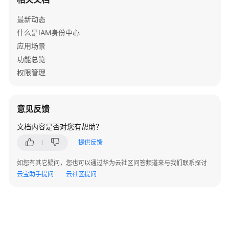
例
最新动态
配
什么是IAM身份中心
置
管
应用场景
理
功能总览
权限管理
MFA
配
置
意见反馈
管
理
文档内容是否对您有帮助？
提供反馈
用
户
如您有其它疑问，您也可以通过华为云社区问答频道来与我们联系探讨
管
云宝助手提问
云社区提问
理
用
户
组