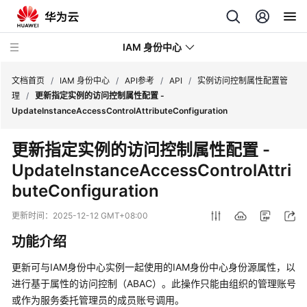
IAM 身份中心
文档首页
/
IAM 身份中心
/
API参考
/
API
/
实例访问控制属性配置管
理
/
更新指定实例的访问控制属性配置 -
UpdateInstanceAccessControlAttributeConfiguration
最
新
更新指定实例的访问控制属性配置 -
动
UpdateInstanceAccessControlAttri
态
buteConfiguration
产
品
更新时间：
2025-12-12 GMT+08:00
介
功能介绍
绍
更新可与IAM身份中心实例一起使用的IAM身份中心身份源属性，以
快
进行基于属性的访问控制（ABAC）。此操作只能由组织的管理账号
速
或作为服务委托管理员的成员账号调用。