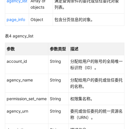
制
agency_list
Array of
满足查询条件的委托或信任委托对象
属
objects
列表。
性
page_info
配
Object
包含分页信息的对象。
置
管
表4
agency_list
理
参数
参数类型
描述
权
限
account_id
String
分配给用户的账号的全局唯一
集
标识符（ID）。
管
理
agency_name
String
分配给用户的委托或信任委托
的名称。
账
号
permission_set_name
String
权限集名称。
分
配
agency_urn
String
委托或信任委托的统一资源名
管
称（URN）。
理