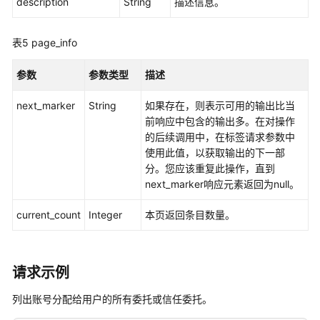
description
String
描述信息。
标
签
表5
page_info
管
理
参数
参数类型
描述
应
next_marker
String
如果存在，则表示可用的输出比当
用
前响应中包含的输出多。在对操作
程
的后续调用中，在标签请求参数中
序
使用此值，以获取输出的下一部
管
分。您应该重复此操作，直到
理
next_marker响应元素返回为null。
应
current_count
Integer
本页返回条目数量。
用
程
序
分
请求示例
配
列出账号分配给用户的所有委托或信任委托。
管
理