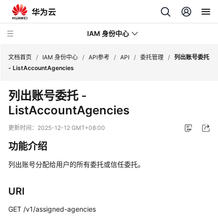
IAM 身份中心
文档首页
/
IAM 身份中心
/
API参考
/
API
/
委托管理
/
列出账号委托
- ListAccountAgencies
最
列出账号委托 -
新
ListAccountAgencies
动
态
更新时间：
2025-12-12 GMT+08:00
产
功能介绍
品
介
列出账号分配给用户的所有委托或信任委托。
绍
URI
快
速
GET /v1/assigned-agencies