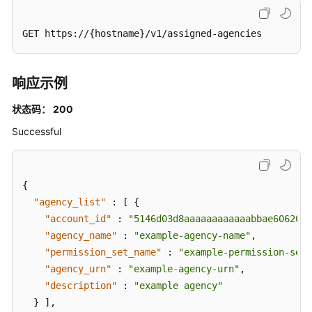
应
GET https://{hostname}/v1/assigned-agencies
用
程
序
响应示例
证
书
状态码： 200
管
Successful
理
实
例
{
配
"agency_list"
:
[
{
置
"account_id"
:
"5146d03d8aaaaaaaaaaaabbae60620a5
管
"agency_name"
:
"example-agency-name"
,
理
"permission_set_name"
:
"example-permission-set-
"agency_urn"
:
"example-agency-urn"
,
MFA
"description"
:
"example agency"
配
}
]
,
置