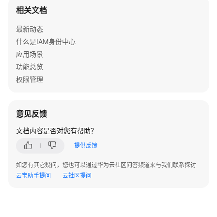
定
相关文档
关
系
最新动态
管
什么是IAM身份中心
理
应用场景
功能总览
身
权限管理
份
提
供
意见反馈
商
管
文档内容是否对您有帮助？
理
提供反馈
自
如您有其它疑问，您也可以通过华为云社区问答频道来与我们联系探讨
动
云宝助手提问
云社区提问
预
置
管
理