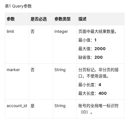
入
表1
Query参数
门
参数
是否必选
参数类型
描述
用
户
limit
否
Integer
页面中最大结果数量。
指
南
最小值：
1
最大值：
2000
API
缺省值：
200
参
考
marker
否
String
分页标记。非分页的接
口，不使用该值。
使
用
最小长度：
4
前
最大长度：
400
必
读
account_id
是
String
账号的全局唯一标识符
（ID）。
API
概