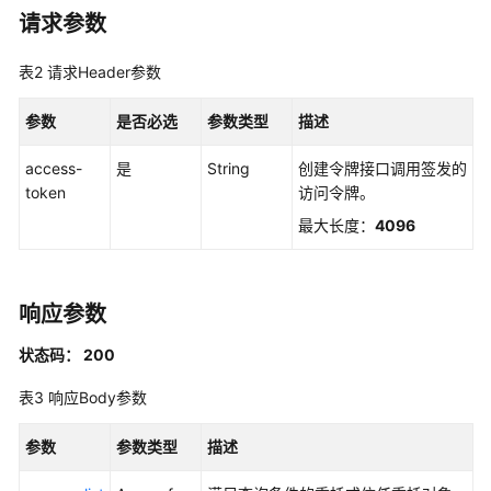
览
请求参数
如
表2
请求Header参数
何
调
参数
是否必选
参数类型
描述
用
API
access-
是
String
创建令牌接口调用签发的
token
访问令牌。
API
最大长度：
4096
实
例
管
响应参数
理
状态码： 200
实
例
表3
响应Body参数
访
问
参数
参数类型
描述
控