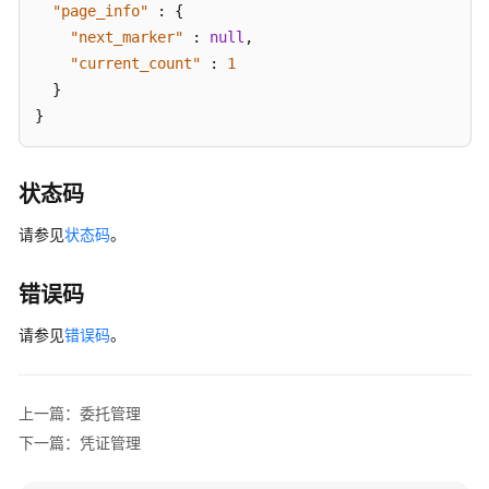
"page_info"
:
{
管
"next_marker"
:
null
,
理
"current_count"
:
1
}
用
户
}
管
理
状态码
用
请参见
状态码
。
户
组
管
错误码
理
请参见
错误码
。
用
户/
用
上一篇：委托管理
户
下一篇：凭证管理
组
绑