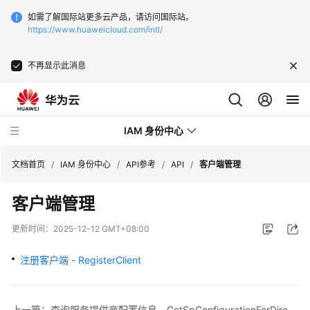
如需了解国际站更多云产品，请访问国际站。
https://www.huaweicloud.com/intl/
不再显示此消息
IAM 身份中心
文档首页
/
IAM 身份中心
/
API参考
/
API
/
客户端管理
客户端管理
最
新
更新时间：
2025-12-12 GMT+08:00
动
态
注册客户端 - RegisterClient
产
品
上一篇：查询服务提供商配置信息 - GetSpConfigurationForDirectory