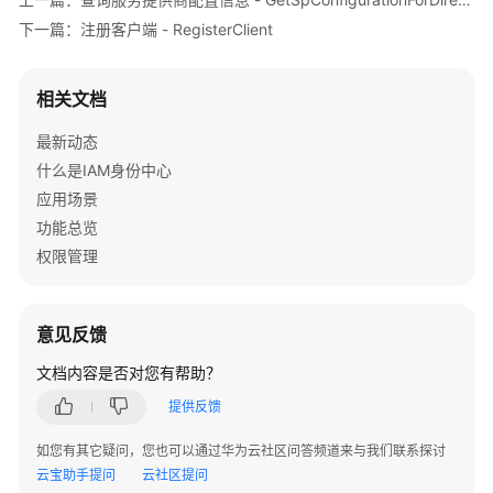
介
下一篇：注册客户端 - RegisterClient
绍
快
相关文档
速
入
最新动态
门
什么是IAM身份中心
应用场景
用
功能总览
户
权限管理
指
南
API
意见反馈
参
文档内容是否对您有帮助？
考
提供反馈
使
如您有其它疑问，您也可以通过华为云社区问答频道来与我们联系探讨
用
云宝助手提问
云社区提问
前