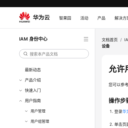
智果园
活动
产品
解决方
IAM 身份中心
文档首页
/
I
设备
允许
最新动态
产品介绍
您可以参
快速入门
操作步
用户指南
用户管理
登录
华
用户组管理
单击页