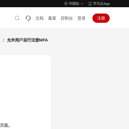
中国站
华为云App
文档
备案
控制台
登录
注册
）
/
允许用户自行注册MFA
。
”页面。