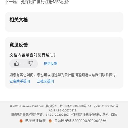
下一篇：允许用户自行注册MFA设备
应
用
程
相关文档
序
访
问
意见反馈
重
置
文档内容是否对您有帮助？
IAM
提供反馈
身
份
如您有其它疑问，您也可以通过华为云社区问答频道来与我们联系探讨
中
云宝助手提问
云社区提问
心
多
因
©2026 Huaweicloud.com 版权所有
黔ICP备20004760号-14
苏B2-20130048号
素
A2.B1.B2-20070312
增值电信业务经营许可证：B1.B2-20200593 | 代理域名注册服务机构：新网、西数
认
电子营业执照
贵公网安备 52990002000093号
证