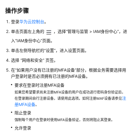
介
绍
操作步骤
登录
华为云控制台
。
快
速
单击页面左上角的
，选择“管理与监管 > IAM身份中心”，进
入
入“IAM身份中心”页面。
门
单击左侧导航栏的“设置”，进入设置页面。
用
选择 “网络和安全” 页签。
户
指
在“如果用户没有已注册的MFA设备”部分，根据业务需要选择用
南
户登录时是否必须拥有已注册的MFA设备。
要求在登录时注册MFA设备
用
如果您希望要求尚未注册MFA设备的用户在成功进行密码身份验证后，
户
注
在登录期间自行注册设备，请使用此选项。如何注册MAF设备请参见
管
册MFA设备
。
理
阻止登录
强制每个用户在登录时使用MFA设备验证，否则将阻止其登录。
用
允许登录
户