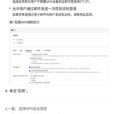
选择此项表示用户不需要MFA设备验证即可登录用户门户。
组
管
允许用户通过邮件发送一次性验证码登录
理
如果您希望通过电子邮件向用户发送验证码，请使用此选项。
图1
配置MFA强制执行
多
账
号
权
限
管
理
管
理
身
份
单击“应用”。
源
管
上一篇：选择MFA验证类型
理