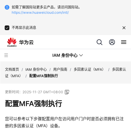
如需了解国际站更多云产品，请访问国际站。
https://www.huaweicloud.com/intl/
不再显示此消息
IAM 身份中心
文档首页
/
IAM 身份中心
/
用户指南
/
多因素认证（MFA）
/
多因素认
证（MFA）
/
配置MFA强制执行
最
更新时间：
2025-11-27 GMT+08:00
新
动
配置MFA强制执行
态
您可以参考以下步骤配置用户在访问用户门户时是否必须拥有已注
产
册的多因素认证（MFA）设备。
品