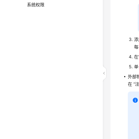
系统权限
添
每
在
单
外部
在 