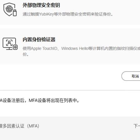
FA设备注册后，MFA设备将出现在列表中。
理多因素认证（MFA）
下