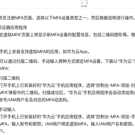
转至注册MFA页面，选择以下MFA设备类型之一，然后根据说明进行操作
验证器应用程序
绑定虚拟MFA”页面上将显示新MFA设备的配置信息，包括二维码图形等。
手机上安装支持虚拟MFA的应用，如华为云App。
可以通过扫描二维码、手动输入两种方式绑定MFA设备，下面以“华为云
MFA：
扫描二维码
打开手机上已安装好的“华为云”手机应用程序，选择“控制台-MFA-添加-
MFA”弹窗中的二维码。扫描成功后，“华为云”手机应用程序会自动添加用
账号/IAM用户名及对应的MFA动态码。
手动输入
打开手机上已安装好的“华为云”手机应用程序，选择“控制台-MFA-添加-
MFA，输入账号和密钥；IAM用户绑定虚拟MFA，输入IAM用户名和密钥
户。