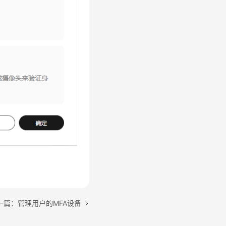
一篇：管理用户的MFA设备