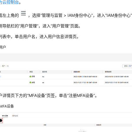
为云控制台
。
面左上角的
，选择“管理与监管 > IAM身份中心”，进入“IAM身份中心
侧导航栏的“用户管理”，进入“用户管理”页面。
列表中，单击用户名，进入用户信息详情页。
用户
户详情页下方的“MFA设备”页签，单击“注册MFA设备”。
MFA设备