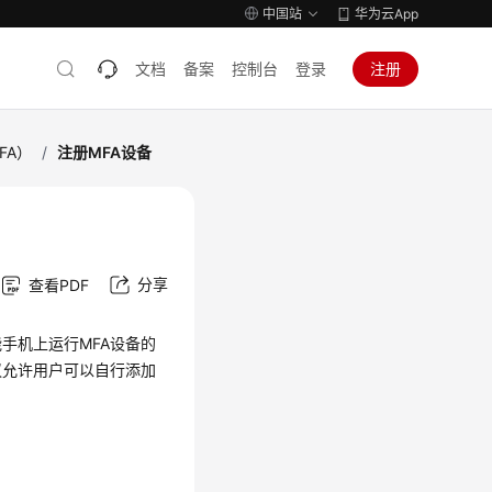
中国站
华为云App
文档
备案
控制台
登录
注册
FA）
/
注册MFA设备
分享
查看PDF
手机上运行MFA设备的
议允许用户可以自行添加