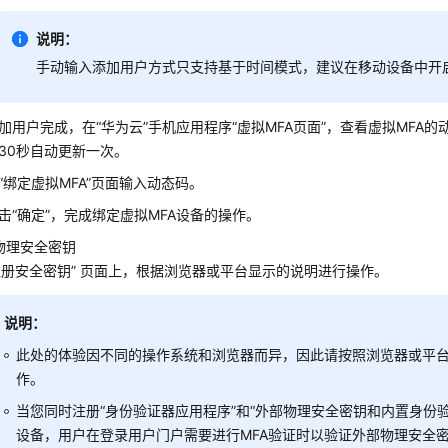
说明：
手动输入添加用户方式只支持基于时间模式，建议在移动设备中开
加用户完成，在“华为云”手机应用程序“虚拟MFA页面”，查看虚拟MFA
30秒自动更新一次。
“绑定虚拟MFA”页面输入动态码。
击“确定”，完成绑定虚拟MFA设备的操作。
物理安全密钥
“注册安全密钥” 页面上，根据浏览器或平台显示的说明进行操作。
说明：
此处的体验因不同的操作系统和浏览器而异，因此请按照浏览器或平
作。
当您同时注册“身份验证器应用程序”和“外部物理安全密钥和内置身份验
设备，用户在登录用户门户需要进行MFA验证时以验证外部物理安全