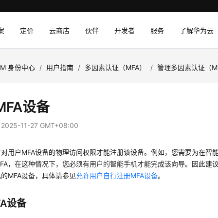
案
定价
云商店
伙伴
开发者
服务
了解华为云
AM 身份中心
/
用户指南
/
多因素认证（MFA）
/
管理多因素认证（M
MFA设备
：
2025-11-27 GMT+08:00
对用户MFA设备的物理访问权限才能注册该设备。例如，您需要为在智能
MFA，在这种情况下，您必须有用户的智能手机才能完成该向导。因此建
的MFA设备，具体请参见
允许用户自行注册MFA设备
。
FA设备