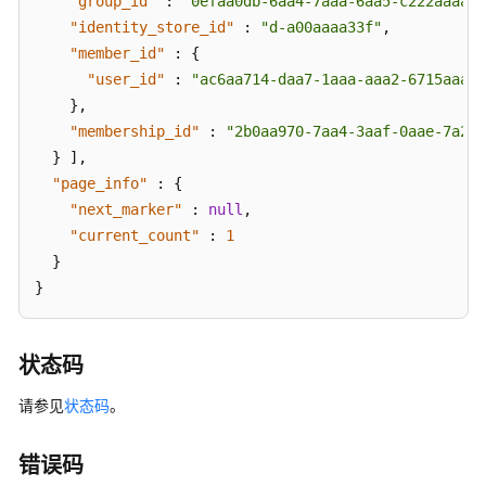
"group_id"
:
"0efaa0db-6aa4-7aaa-6aa5-c222aaaaf3
和
"identity_store_id"
:
"d-a00aaaa33f"
,
组
"member_id"
-
:
{
DeleteGroupMembership
"user_id"
:
"ac6aa714-daa7-1aaa-aaa2-6715aaaa4
}
,
查
"membership_id"
:
"2b0aa970-7aa4-3aaf-0aae-7a2ea
询
}
]
,
绑
"page_info"
:
{
定
"next_marker"
:
null
,
关
"current_count"
:
1
系
}
详
}
情
-
DescribeGroupMembership
状态码
查
请参见
状态码
。
询
绑
错误码
定