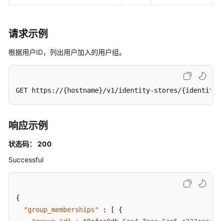
用
户
-
请求示例
ListGroupMemberships
根据用户ID，列出用户加入的用户组。
列
出
用
GET https://{hostname}/v1/identity-stores/{identity
户
加
入
响应示例
的
组
状态码： 200
-
ListGroupMembershipsForMember
Successful
解
绑
{
用
"group_memberships"
:
[
{
户