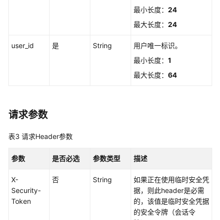
制
最小长度：
24
属
性
最大长度：
24
配
置
user_id
是
String
用户唯一标识。
管
最小长度：
1
理
最大长度：
64
权
限
集
请求参数
管
理
表3
请求Header参数
账
参数
是否必选
参数类型
描述
号
分
X-
否
String
如果正在使用临时安全凭
配
Security-
据，则此header是必需
管
Token
的，该值是临时安全凭据
理
的安全令牌（会话令