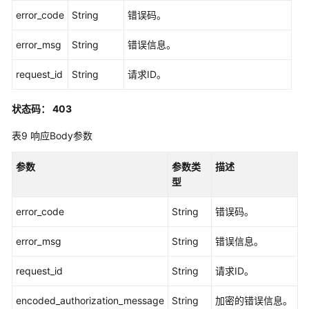
定
error_code
String
错误码。
关
系
error_msg
String
错误信息。
管
理
request_id
String
请求ID。
绑
状态码： 403
定
用
表9
响应Body参数
户
和
参数
参数类
描述
组
型
-
CreateGroupMembership
error_code
String
错误码。
列
error_msg
String
错误信息。
出
组
request_id
String
请求ID。
中
encoded_authorization_message
的
String
加密的错误信息。