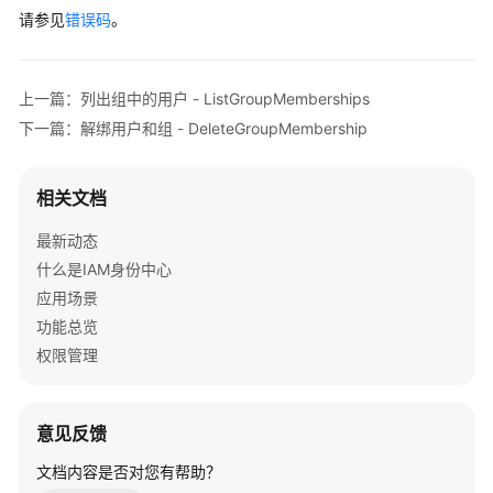
关
请参见
错误码
。
系
ID
-
上一篇：列出组中的用户 - ListGroupMemberships
GetGroupMembershipId
下一篇：解绑用户和组 - DeleteGroupMembership
查
询
相关文档
用
户
最新动态
是
什么是IAM身份中心
否
为
应用场景
用
功能总览
户
权限管理
组
成
员
意见反馈
-
IsMemberInGroups
文档内容是否对您有帮助？