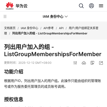
IAM 身份中心
文档首页
/
IAM 身份中心
/
API参考
/
API
/
用户/用户组绑定关系管
理
/
列出用户加入的组 - ListGroupMembershipsForMember
最
列出用户加入的组 -
新
ListGroupMembershipsForMember
动
态
更新时间：
2025-12-12 GMT+08:00
产
功能介绍
品
介
根据用户ID，列出用户加入的用户组。此操作只能由组织的管理账
绍
号或作为服务委托管理员的成员账号调用。
快
授权信息
速