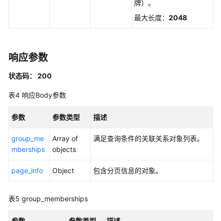
牌）。
标
最大长度：
2048
签
管
理
响应参数
应
状态码： 200
用
程
表4
响应Body参数
序
管
参数
参数类型
描述
理
group_me
Array of
满足查询条件的关联关系对象列表。
应
mberships
objects
用
程
page_info
Object
包含分页信息的对象。
序
分
配
表5
group_memberships
管
理
参数
参数类型
描述