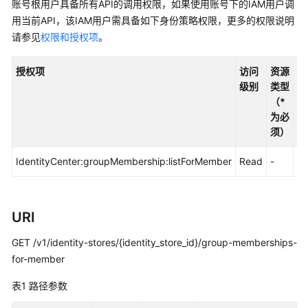
入
账号根用户具备所有API的调用权限，如果使用账号下的IAM用户调
门
用当前API，该IAM用户需具备如下身份策略权限，更多的权限说明
请参见
权限和授权项
。
用
户
授权项
访问
资源
条
指
级别
类型
件
南
（*
键
为必
API
须）
参
考
IdentityCenter:groupMembership:listForMember
Read
-
-
使
用
URI
前
必
GET /v1/identity-stores/{identity_store_id}/group-memberships-
读
for-member
API
表1
路径参数
概