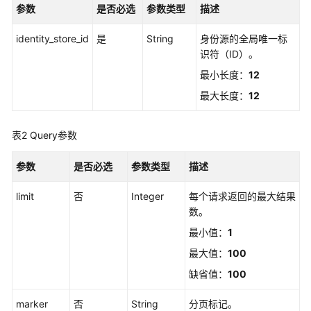
览
参数
是否必选
参数类型
描述
如
identity_store_id
是
String
身份源的全局唯一标
何
识符（ID）。
调
最小长度：
12
用
API
最大长度：
12
API
表2
Query参数
实
参数
是否必选
参数类型
描述
例
管
limit
否
Integer
每个请求返回的最大结果
理
数。
最小值：
1
实
例
最大值：
100
访
缺省值：
100
问
控
marker
否
String
分页标记。