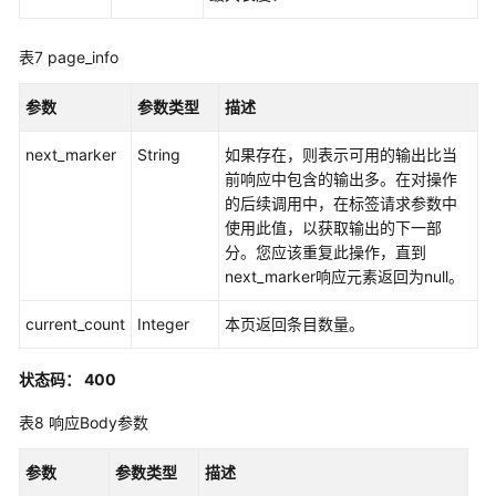
管
理
表7
page_info
用
参数
参数类型
描述
户
管
next_marker
String
如果存在，则表示可用的输出比当
理
前响应中包含的输出多。在对操作
的后续调用中，在标签请求参数中
用
使用此值，以获取输出的下一部
户
分。您应该重复此操作，直到
组
next_marker响应元素返回为null。
管
理
current_count
Integer
本页返回条目数量。
用
状态码： 400
户/
用
表8
响应Body参数
户
组
参数
参数类型
描述
绑