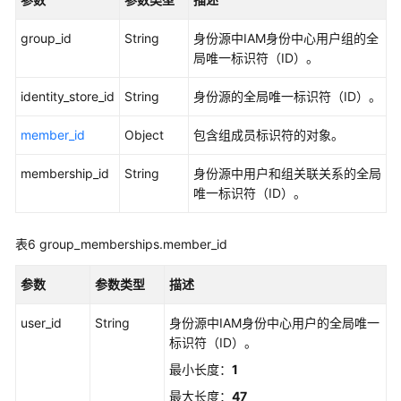
应
group_id
String
身份源中IAM身份中心用户组的全
用
局唯一标识符（ID）。
程
identity_store_id
序
String
身份源的全局唯一标识符（ID）。
证
member_id
Object
包含组成员标识符的对象。
书
管
membership_id
String
身份源中用户和组关联关系的全局
理
唯一标识符（ID）。
实
例
表6
group_memberships.member_id
配
置
参数
参数类型
描述
管
理
user_id
String
身份源中IAM身份中心用户的全局唯一
标识符（ID）。
MFA
最小长度：
1
配
置
最大长度：
47