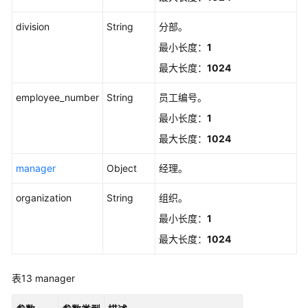
源
配
division
String
分部。
额
最小长度：
1
管
理
最大长度：
1024
自
employee_number
String
员工编号。
定
最小长度：
1
义
最大长度：
1024
密
码
manager
Object
经理。
策
略
organization
String
组织。
管
理
最小长度：
1
最大长度：
1024
SCIM
用
表13
manager
户
管