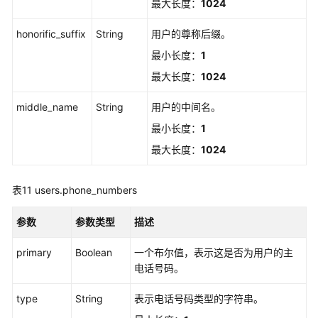
最大长度：
1024
会
话
honorific_suffix
String
用户的尊称后缀。
-
BatchDeleteSessions
最小长度：
1
最大长度：
1024
用
户
middle_name
String
用户的中间名。
组
最小长度：
1
管
最大长度：
1024
理
用
表11
users.phone_numbers
户/
用
参数
参数类型
描述
户
组
primary
Boolean
一个布尔值，表示这是否为用户的主
绑
电话号码。
定
关
type
String
表示电话号码类型的字符串。
系