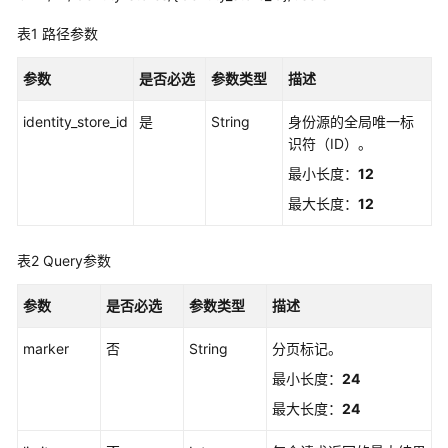
必
读
表1
路径参数
API
参数
是否必选
参数类型
描述
概
identity_store_id
览
是
String
身份源的全局唯一标
识符（ID）。
如
最小长度：
12
何
最大长度：
12
调
用
API
表2
Query参数
API
参数
是否必选
参数类型
描述
实
marker
否
String
分页标记。
例
最小长度：
24
管
最大长度：
24
理