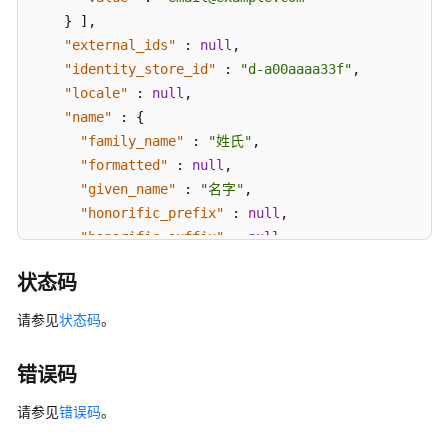
}
]
,
权
"external_ids"
:
null
,
限
"identity_store_id"
:
"d-a00aaaa33f"
,
和
"locale"
:
null
,
授
"name"
:
{
权
"family_name"
:
"姓氏"
,
项
"formatted"
:
null
,
"given_name"
:
"名字"
,
附
"honorific_prefix"
:
null
,
录
"honorific_suffix"
:
null
,
"middle_name"
:
null
最
状态码
}
,
佳
"nickname"
:
null
,
实
请参见
状态码
。
践
"phone_numbers"
:
null
,
"preferred_language"
:
null
,
错误码
SDK
"profile_url"
:
null
,
参
"timezone"
:
null
,
请参见
错误码
。
考
"title"
:
null
,