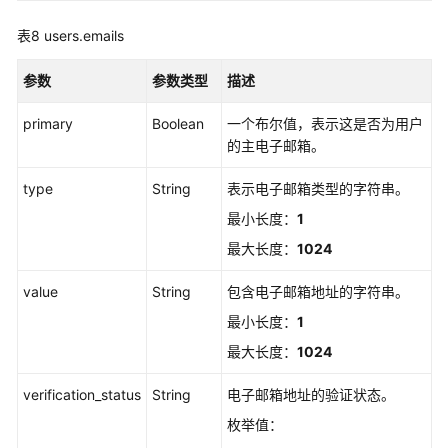
VerifyEmail
表8
users.emails
查
询
参数
参数类型
描述
用
户
primary
Boolean
一个布尔值，表示这是否为用户
ID
的主电子邮箱。
-
GetUserId
type
String
表示电子邮箱类型的字符串。
最小长度：
1
批
量
最大长度：
1024
查
value
询
String
包含电子邮箱地址的字符串。
指
最小长度：
1
定
最大长度：
1024
用
户
verification_status
String
电子邮箱地址的验证状态。
详
情
枚举值：
-