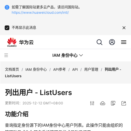
如需了解国际站更多云产品，请访问国际站。
https://www.huaweicloud.com/intl/
不再显示此消息
IAM 身份中心
文档首页
/
IAM 身份中心
/
API参考
/
API
/
用户管理
/
列出用户 -
ListUsers
最
列出用户 - ListUsers
新
动
更新时间：
2025-12-12 GMT+08:00
态
功能介绍
产
查询指定身份源下的IAM身份中心用户列表。此操作只能由组织的
品