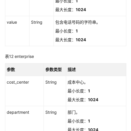
最小长度：
1
管
理
最大长度：
1024
value
身
String
包含电话号码的字符串。
份
最小长度：
1
提
最大长度：
1024
供
商
管
表12
enterprise
理
参数
参数类型
描述
自
动
cost_center
String
成本中心。
预
最小长度：
1
置
最大长度：
1024
管
理
department
String
部门。
身
最小长度：
1
份
最大长度：
1024