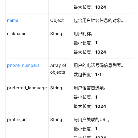
最大长度：
1024
通
过
name
Object
包含用户姓名信息的对象。
电
子
nickname
String
用户昵称。
邮
件
最小长度：
1
发
最大长度：
1024
送
密
phone_numbers
Array of
用户的电话号码信息列表。
码
objects
数组长度：
1-1
重
置
preferred_language
String
用户语言首选项。
链
接
最小长度：
1
或
最大长度：
1024
生
成
profile_url
String
与用户关联的URL。
用
最小长度：
1
户
的
最大长度：
1024