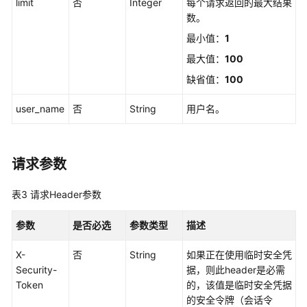
limit
否
Integer
每个请求返回的最大结果
实
数。
例
访
最小值：
1
问
最大值：
100
控
缺省值：
100
制
属
user_name
否
String
用户名。
性
配
置
管
请求参数
理
表3
请求Header参数
权
限
参数
是否必选
参数类型
描述
集
管
X-
否
String
如果正在使用临时安全凭
理
Security-
据，则此header是必需
Token
的，该值是临时安全凭据
账
的安全令牌（会话令