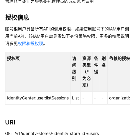
管理账号或作为服务委托管理员的成员账号调用。
介
绍
授权信息
快
账号根用户具备所有API的调用权限，如果使用账号下的IAM用户调
速
用当前API，该IAM用户需具备如下身份策略权限，更多的权限说明
入
门
请参见
权限和授权项
。
用
授权项
访
资源
条
别
依赖的授权项
户
问
类型
件
名
指
级
（*
键
南
别
为必
须）
API
参
IdentityCenter:user:listSessions
List
-
-
-
organizations
考
使
URI
用
前
GET /v1/identity-stores/{identity_store_id}/users