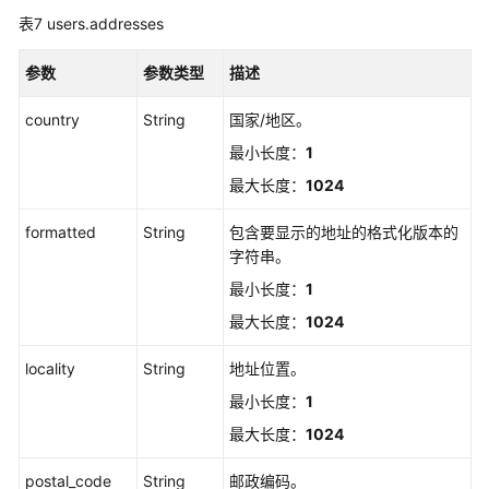
查
表7
users.addresses
询
用
参数
参数类型
描述
户
详
country
String
国家/地区。
情
最小长度：
1
-
DescribeUser
最大长度：
1024
禁
formatted
String
包含要显示的地址的格式化版本的
用
字符串。
用
最小长度：
1
户
最大长度：
1024
-
DisableUser
locality
String
地址位置。
删
最小长度：
1
除
最大长度：
1024
用
户
postal_code
String
邮政编码。