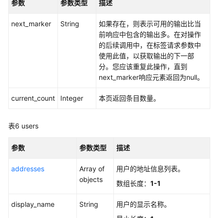
参数
程
参数类型
描述
序
next_marker
String
如果存在，则表示可用的输出比当
分
前响应中包含的输出多。在对操作
配
的后续调用中，在标签请求参数中
管
使用此值，以获取输出的下一部
理
分。您应该重复此操作，直到
next_marker响应元素返回为null。
应
用
current_count
Integer
本页返回条目数量。
程
序
证
表6
users
书
管
参数
参数类型
描述
理
addresses
Array of
用户的地址信息列表。
实
objects
数组长度：
1-1
例
配
display_name
String
用户的显示名称。
置