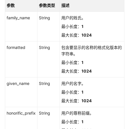
更
参数
参数类型
描述
新
family_name
MFA
String
用户的姓氏。
设
最小长度：
1
备
最大长度：
1024
显
示
formatted
String
包含要显示的名称的格式化版本的
名
字符串。
称
-
最小长度：
1
UpdateMfaDeviceForUser
最大长度：
1024
批
given_name
String
用户的名字。
量
最小长度：
1
删
除
最大长度：
1024
用
honorific_prefix
String
用户的尊称前缀。
户
登
最小长度：
1
录