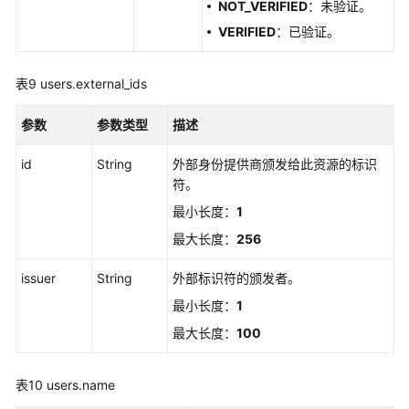
NOT_VERIFIED
：未验证。
DescribeUsers
VERIFIED
：已验证。
注
册
表9
users.external_ids
MFA
设
参数
参数类型
描述
备
-
id
String
外部身份提供商颁发给此资源的标识
RegisterMfaDeviceForUser
符。
最小长度：
1
列
最大长度：
256
出
用
issuer
String
外部标识符的颁发者。
户
MFA
最小长度：
1
设
最大长度：
100
备
-
BatchListMfaDevicesForUser
表10
users.name