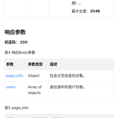
号
牌）。
分
最大长度：
2048
配
管
理
响应参数
标
状态码： 200
签
管
表4
响应Body参数
理
参数
参数类型
描述
应
用
page_info
Object
包含分页信息的对象。
程
序
users
Array of
身份源中的用户列表。
管
objects
理
表5
page_info
应
用