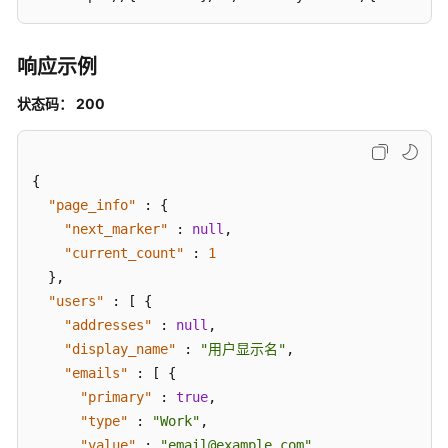
授
响应示例
权
管
状态码： 200
理
账
号
{
管
"page_info"
:
{
理
"next_marker"
:
null
,
"current_count"
:
1
委
}
,
托
"users"
:
[
{
管
"addresses"
:
null
,
理
"display_name"
:
"用户显示名"
,
"emails"
:
[
{
凭
"primary"
:
true
,
证
"type"
:
"Work"
,
管
理
"value"
:
"email@example.com"