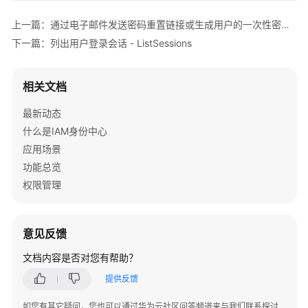
"user_id"
:
"ac6aa714-daa7-1aaa-aaa2-6715aaaa4dd
文
"user_name"
:
"用户名u1"
,
上一篇：通过电子邮件发送密码重置链接或生成用户的一次性密码 - ResetPwdMode
档
"user_type"
:
null
,
下一篇：列出用户登录会话 - ListSessions
下
"created_at"
:
1687184129925
,
载
"created_by"
:
"5146d03d8aaaaaaaaaaaabbae60620a5
相关文档
"updated_at"
:
1687184129926
,
通
"updated_by"
:
"5146d03d8aaaaaaaaaaaabbae60620a5
最新动态
用
"enabled"
:
true
什么是IAM身份中心
参
}
]
考
应用场景
}
功能总览
产
权限管理
品
术
语
意见反馈
责
文档内容是否对您有帮助？
任
提供反馈
共
担
如您有其它疑问，您也可以通过华为云社区问答频道来与我们联系探讨