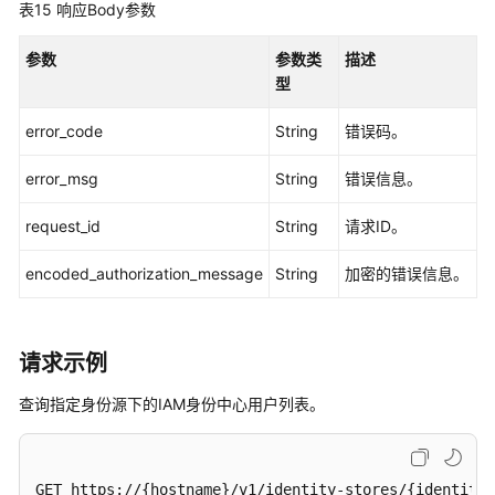
表15
响应Body参数
管
理
参数
参数类
描述
型
客
户
error_code
String
错误码。
端
管
error_msg
String
错误信息。
理
request_id
String
请求ID。
令
牌
encoded_authorization_message
String
加密的错误信息。
管
理
请求示例
设
备
查询指定身份源下的IAM身份中心用户列表。
授
权
管
GET https://{hostname}/v1/identity-stores/{identity_
理