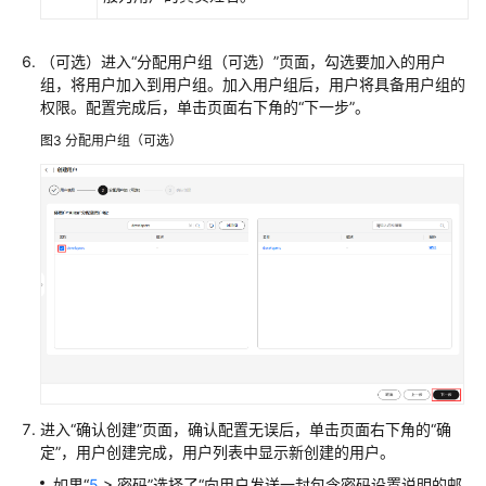
文
档
（可选）进入“分配用户组（可选）”页面，勾选要加入的用户
下
组，将用户加入到用户组。加入用户组后，用户将具备用户组的
载
权限。配置完成后，单击页面右下角的“下一步”。
图3
分配用户组（可选）
通
用
参
考
产
品
术
语
责
任
进入“确认创建”页面，确认配置无误后，单击页面右下角的“确
共
定”，用户创建完成，用户列表中显示新创建的用户。
担
如果“
5
> 密码”选择了“向用户发送一封包含密码设置说明的邮