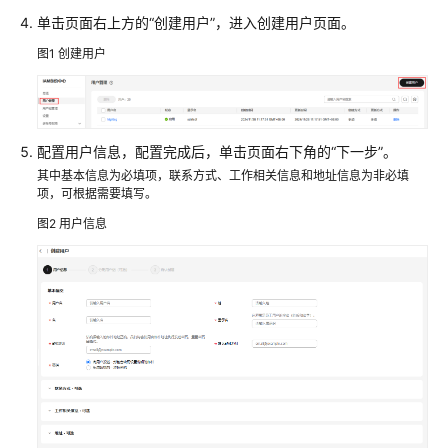
入
门
单击页面右上方的“创建用户”，进入创建用户页面。
图1
创建用户
入
门
指
引
配置用户信息，配置完成后，单击页面右下角的“下一步”。
其中基本信息为必填项，联系方式、工作相关信息和地址信息为非必填
准
项，可根据需要填写。
备
图2
用户信息
工
作
创
建
用
户
和
权
限
集