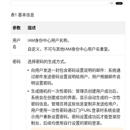
账
表1
基本信息
号
关
参数
描述
联
用
用户
IAM身份中心用户名称。
户
名
自定义，不可与其他IAM身份中心用户名重复。
和
权
密码
选择密码的生成方式。
限
向用户发送一封包含密码设置说明的邮件：系统通
集
过邮件发送密码设置说明给用户，用户根据邮件说
明设置密码。
用
户
生成随机的一次性密码：管理员创建用户成功后，
登
系统会在创建成功的界面，显示自动生成的一次性
录
密码信息。管理员将这些信息复制并发送给用户，
并
用户使用一次性密码通过门户URL登录时系统会提
访
示用户重新设置密码，密码设置成功后才能登录控
问
制台，后续均使用自行设置的密码登录。
资