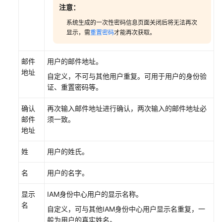
注意：
源
系统生成的一次性密码信息页面关闭后将无法再次
用
显示，需
重置密码
才能再次获取。
户
指
邮件
用户的邮件地址。
南
地址
自定义，不可与其他用户重复。可用于用户的身份验
API
证、重置密码等。
参
确认
再次输入邮件地址进行确认，两次输入的邮件地址必
考
邮件
须一致。
地址
最
佳
姓
用户的姓氏。
实
践
名
用户的名字。
SDK
显示
IAM身份中心用户的显示名称。
参
名
考
自定义，可与其他IAM身份中心用户显示名重复，一
般为用户的真实姓名。