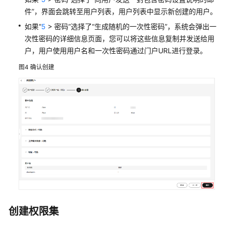
件”，界面会跳转至用户列表，用户列表中显示新创建的用户。
云
如果“
5
> 密码”选择了“生成随机的一次性密码”，系统会弹出一
服
次性密码的详细信息页面，您可以将这些信息复制并发送给用
务
户，用户使用用户名和一次性密码通过门户URL进行登录。
等
级
图4
确认创建
协
议
（SLA）
白
皮
书
资
源
支
持
区
创建权限集
域