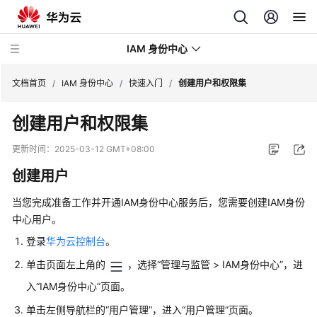
IAM 身份中心
文档首页
/
IAM 身份中心
/
快速入门
/
创建用户和权限集
创建用户和权限集
最
新
更新时间：
2025-03-12 GMT+08:00
动
创建用户
态
当您完成准备工作并开通IAM身份中心服务后，您需要创建IAM身份
产
中心用户。
品
介
登录
华为云控制台
。
绍
单击页面左上角的
，选择“管理与监管 > IAM身份中心”，进
快
入“IAM身份中心”页面。
速
单击左侧导航栏的“用户管理”，进入“用户管理”页面。