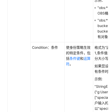
示例：
"obs:*:
OBS桶。
"obs:*:*
bucket/
bucket
有对象。
Condition：条件
使身份策略生效
格式为“运
的特定条件，包
1,条件值2
括
条件键
和
运算
分大小写。
符
。
如果您设置
有条件时，
示例:
"StringEnd
{"g:UserN
["specia
户输入的用
以"specia