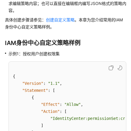
入
求编辑策略内容；也可以直接在编辑框内编写JSON格式的策略内
门
容。
具体创建步骤请参见：
创建自定义策略
。本章为您介绍常用的IAM
用
户
身份中心自定义策略样例。
指
南
IAM身份中心自定义策略样例
用
示例1：授权用户创建权限集
户
管
理
{
"Version"
:
"1.1"
,
用
"Statement"
:
[
户
{
组
"Effect"
:
"Allow"
,
管
理
"Action"
:
[
"IdentityCenter:permissionSet:crea
多
]