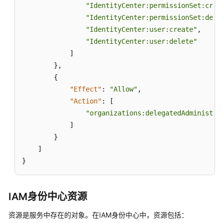
"IdentityCenter:permissionSet:crea
"IdentityCenter:permissionSet:dele
"IdentityCenter:user:create"
,
"IdentityCenter:user:delete"
]
}
,
{
"Effect"
:
"Allow"
,
"Action"
:
[
"organizations:delegatedAdministra
]
}
]
}
IAM身份中心资源
资源是服务中存在的对象。在IAM身份中心中，资源包括：