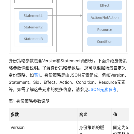
API
参
考
最
佳
实
践
身份策略参数包含Version和Statement两部分，下面介绍身份策
SDK
略参数详细说明。了解身份策略参数后，您可以根据场景自定义
参
身份策略，如
表1
。身份策略是由JSON元素组成，例如Version、
考
Statement、Sid、Effect、Action、Condition、Resource元素
等，如需了解这些元素的更多信息，请参见
JSON元素参考
。
文
表1
身份策略参数说明
档
下
载
参数
含义
值
Version
身份策略的版
固定为5.
通
本。
份策略JS