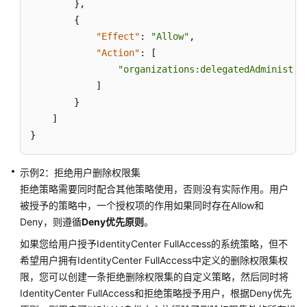
账
}
,
号
{
权
"Effect"
:
"Allow"
,
限
"Action"
:
[
管
"organizations:delegatedAdministra
理
]
}
管
]
理
}
身
份
源
示例2：拒绝用户删除权限集
拒绝策略需要同时配合其他策略使用，否则没有实际作用。用户
管
被授予的策略中，一个授权项的作用如果同时存在Allow和
理
Deny，则遵循
Deny优先原则
。
应
如果您给用户授予IdentityCenter FullAccess的系统策略，但不
用
希望用户拥有IdentityCenter FullAccess中定义的删除权限集权
程
序
限，您可以创建一条拒绝删除权限集的自定义策略，然后同时将
访
IdentityCenter FullAccess和拒绝策略授予用户，根据Deny优先
问