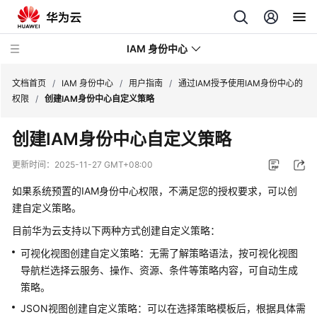
IAM 身份中心
文档首页
/
IAM 身份中心
/
用户指南
/
通过IAM授予使用IAM身份中心的
权限
/
创建IAM身份中心自定义策略
最
创建IAM身份中心自定义策略
新
动
更新时间：
2025-11-27 GMT+08:00
态
如果系统预置的IAM身份中心权限，不满足您的授权要求，可以创
产
建自定义策略。
品
目前华为云支持以下两种方式创建自定义策略：
介
可视化视图创建自定义策略：无需了解策略语法，按可视化视图
绍
导航栏选择云服务、操作、资源、条件等策略内容，可自动生成
快
策略。
速
JSON视图创建自定义策略：可以在选择策略模板后，根据具体需