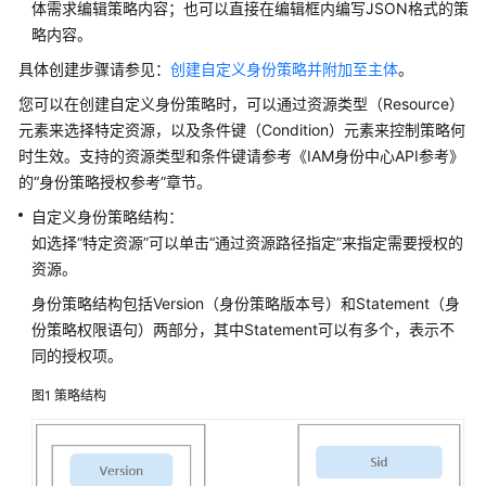
体需求编辑策略内容；也可以直接在编辑框内编写JSON格式的策
使
略内容。
用
具体创建步骤请参见：
创建自定义身份策略并附加至主体
。
CTS
您可以在创建自定义身份策略时，可以通过资源类型（Resource）
审
计
元素来选择特定资源，以及条件键（Condition）元素来控制策略何
IAM
时生效。支持的资源类型和条件键请参考《IAM身份中心API参考》
身
的“身份策略授权参考”章节。
份
自定义身份策略结构：
中
如选择“特定资源”可以单击“通过资源路径指定”来指定需要授权的
心
资源。
操
作
身份策略结构包括Version（身份策略版本号）和Statement（身
事
份策略权限语句）两部分，其中Statement可以有多个，表示不
件
同的授权项。
调
图1
策略结构
整
配
额