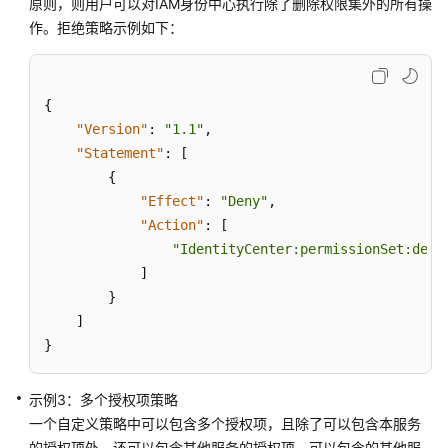
原则，则用户可以对IAM身份中心执行除了删除权限集外的所有操
作。拒绝策略示例如下：
重
置
IAM
{
身
"Version"
:
"1.1"
,
份
中
"Statement"
:
[
心
{
"Effect"
:
"Deny"
,
多
"Action"
:
[
因
"IdentityCenter:permissionSet:dele
素
]
认
}
证
]
（MFA）
}
通
示例3：多个授权项策略
过
IAM
一个自定义策略中可以包含多个授权项，且除了可以包含本服务
授
的授权项外，还可以包含其他服务的授权项，可以包含的其他服