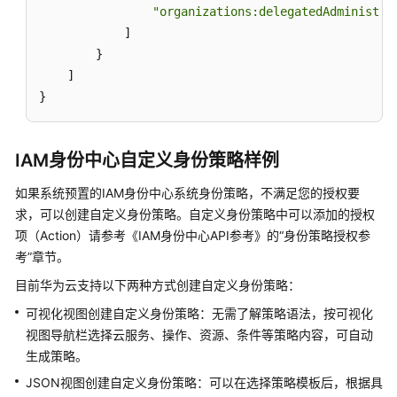
使
"organizations:delegatedAdministra
用
]
IAM
}
身
]
份
}
中
心
IAM身份中心自定义身份策略样例
创
建
如果系统预置的IAM身份中心系统身份策略，不满足您的授权要
IAM
求，可以创建自定义身份策略。自定义身份策略中可以添加的授权
身
项（Action）请参考《IAM身份中心API参考》的“身份策略授权参
份
考”章节。
中
目前华为云支持以下两种方式创建自定义身份策略：
心
自
可视化视图创建自定义身份策略：无需了解策略语法，按可视化
定
视图导航栏选择云服务、操作、资源、条件等策略内容，可自动
义
生成策略。
策
JSON视图创建自定义身份策略：可以在选择策略模板后，根据具
略