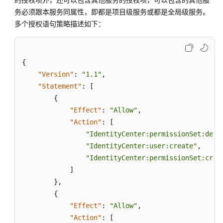
予
务必须跟本服务同属性，即都是项目级服务或都是全局级服务。
使
多个授权语句策略描述如下：
用
IAM
身
{
份
中
"Version"
:
"1.1"
,
心
"Statement"
:
[
的
{
权
"Effect"
:
"Allow"
,
限
"Action"
:
[
"IdentityCenter:permissionSet:dele
创
"IdentityCenter:user:create"
,
建
"IdentityCenter:permissionSet:crea
IAM
]
用
}
,
户
{
并
"Effect"
:
"Allow"
,
授
权
"Action"
:
[