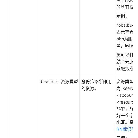
议
的所有授权
（SLA）
示例：
"obs:bucke
白
表示查看O
皮
obs为服务
书
型，listAl
资
源
您可以打开
航至云服务
支
该服务所有
持
区
Resource: 资源类型
身份策略所作用
资源类型用
域
的资源。
为“<servic
<account-
<resourc
系
*和?，*
统
好一个字符。
权
小写。资源
限
RN标识华