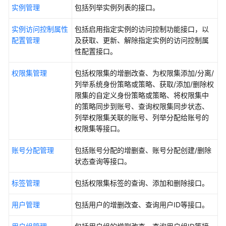
介
实例管理
包括列举实例列表的接口。
绍
实例访问控制属性
包括启用指定实例的访问控制功能接口，以
快
配置管理
及获取、更新、解除指定实例的访问控制属
速
性配置接口。
入
门
权限集管理
包括权限集的增删改查、为权限集添加/分离/
列举系统身份策略或策略、获取/添加/删除权
用
限集的自定义身份策略或策略、将权限集中
户
的策略同步到账号、查询权限集同步状态、
指
列举权限集关联的账号、列举分配给账号的
南
权限集等接口。
账号分配管理
包括账号分配的增删查、账号分配创建/删除
API
状态查询等接口。
参
考
标签管理
包括权限集标签的查询、添加和删除接口。
使
用户管理
包括用户的增删改查、查询用户ID等接口。
用
前