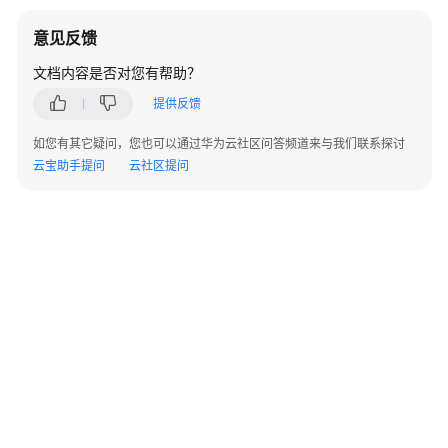
通
用
意见反馈
参
考
文档内容是否对您有帮助？
提供反馈
产
品
如您有其它疑问，您也可以通过华为云社区问答频道来与我们联系探讨
术
云宝助手提问
云社区提问
语
责
任
共
担
云
服
务
等
级