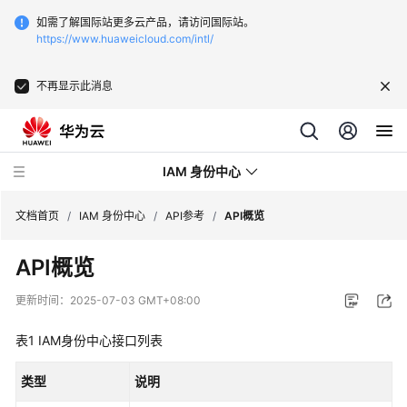
如需了解国际站更多云产品，请访问国际站。
https://www.huaweicloud.com/intl/
不再显示此消息
IAM 身份中心
文档首页
/
IAM 身份中心
/
API参考
/
API概览
API概览
最
新
更新时间：
2025-07-03 GMT+08:00
动
态
表1
IAM身份中心接口列表
产
类型
说明
品