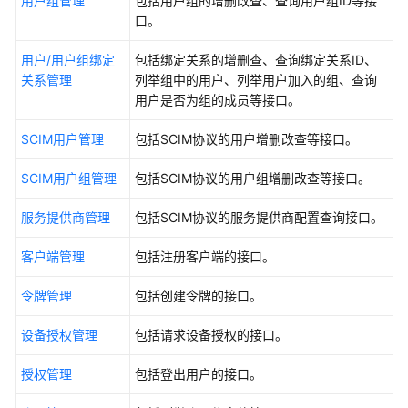
用户组管理
包括用户组的增删改查、查询用户组ID等接
必
口。
读
用户/用户组绑定
包括绑定关系的增删查、查询绑定关系ID、
API
关系管理
列举组中的用户、列举用户加入的组、查询
概
用户是否为组的成员等接口。
览
SCIM用户管理
包括SCIM协议的用户增删改查等接口。
如
何
SCIM用户组管理
包括SCIM协议的用户组增删改查等接口。
调
用
服务提供商管理
包括SCIM协议的服务提供商配置查询接口。
API
客户端管理
包括注册客户端的接口。
API
令牌管理
包括创建令牌的接口。
权
设备授权管理
包括请求设备授权的接口。
限
和
授权管理
包括登出用户的接口。
授
权