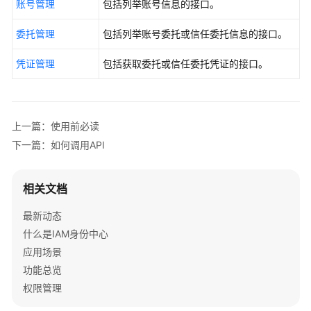
账号管理
包括列举账号信息的接口。
项
委托管理
包括列举账号委托或信任委托信息的接口。
附
录
凭证管理
包括获取委托或信任委托凭证的接口。
最
佳
实
上一篇：使用前必读
践
下一篇：如何调用API
SDK
参
相关文档
考
最新动态
文
什么是IAM身份中心
档
应用场景
下
功能总览
载
权限管理