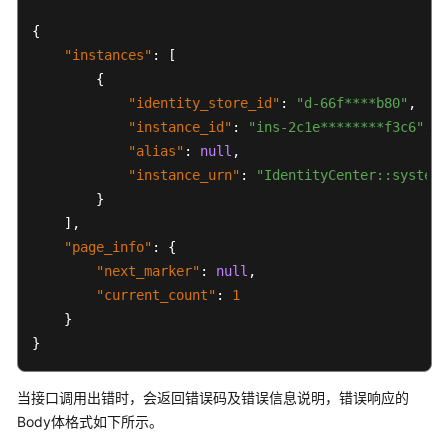
结
果
{
"instances"
:
[
API
{
"identity_store_id"
:
"d-66f****b80"
,
权
"instance_id"
:
"ins-2c1e********f3c6"
,
限
"alias"
:
null
,
和
"instance_urn"
:
"IdentityCenter::system:
授
}
权
]
,
项
"page_info"
:
{
附
"next_marker"
:
null
,
录
"current_count"
:
1
}
最
}
佳
实
当接口调用出错时，会返回错误码及错误信息说明，错误响应的
践
Body体格式如下所示。