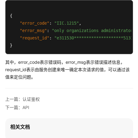
SDK
参
考
{
"error_code"
:
"IIC.1215"
,
文
"error_msg"
:
"only organizations administrator 
档
"request_id"
:
"e311530********************51311"
下
}
载
其中，error_code表示错误码，error_msg表示错误描述信息，
通
request_id表示由服务创建来唯一确定本次请求的值，可以通过该
用
值来定位问题。
参
考
上一篇：认证鉴权
产
下一篇：API
品
术
语
相关文档
责