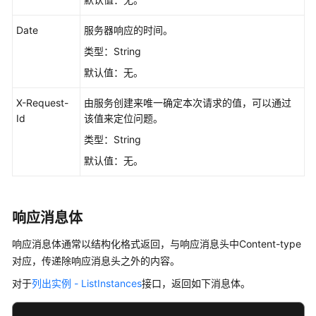
览
Date
服务器响应的时间。
如
何
类型：String
调
默认值：无。
用
API
X-Request-
由服务创建来唯一确定本次请求的值，可以通过
Id
该值来定位问题。
构
类型：String
造
请
默认值：无。
求
认
响应消息体
证
鉴
响应消息体通常以结构化格式返回，与响应消息头中Content-type
权
对应，传递除响应消息头之外的内容。
对于
列出实例 - ListInstances
接口，返回如下消息体。
返
回