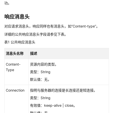
入
功。
门
响应消息头
用
户
对应请求消息头，响应同样也有消息头，如
“Content-type”
。
指
南
详细的公共响应消息头字段请参见下表。
表1
公共响应消息头
API
参
消息头名称
描述
考
Content-
资源内容的类型。
使
Type
类型：String
用
默认值：无。
前
必
Connection
指明与服务器的连接是长连接还是短连接。
读
类型：String
API
有效值：keep-alive | close。
概
默认值：无。