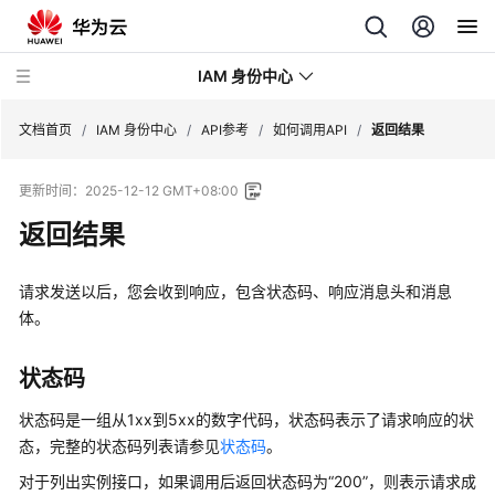
IAM 身份中心
文档首页
/
IAM 身份中心
/
API参考
/
如何调用API
/
返回结果
更新时间：
2025-12-12 GMT+08:00
最
新
返回结果
动
态
请求发送以后，您会收到响应，包含状态码、响应消息头和消息
体。
产
品
介
状态码
绍
状态码是一组从1xx到5xx的数字代码，状态码表示了请求响应的状
态，完整的状态码列表请参见
状态码
。
快
速
对于列出实例接口，如果调用后返回状态码为
“200”
，则表示请求成