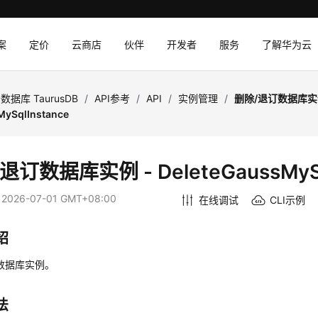
案
定价
云商店
伙伴
开发者
服务
了解华为云
数据库 TaurusDB
/
API参考
/
API
/
实例管理
/
删除/退订数据库实例
MySqlInstance
退订数据库实例 - DeleteGaussMySq
：
2026-07-01 GMT+08:00
在线调试
CLI示例
绍
数据库实例。
法