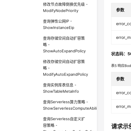
修改节点故障倒换优先级 -
参数
ModifyNodePriority
查询弹性公网IP -
error_c
ShowInstanceEip
error_
查询存储空间自动扩容策
略 -
ShowAutoExpandPolicy
状态码：5
修改存储空间自动扩容策
表5
响应Bo
略 -
ModifyAutoExpandPolicy
参数
查询实例库表信息 -
ShowTableMetaInfo
error_c
查询Serverless算力策略 -
error_
ShowServerlessComputeAbilityPolicy
查询Serverless自定义扩
容策略 -
请求示