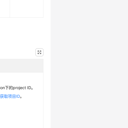
n下的project ID。
见
获取项目ID
。