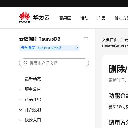
智果园
活动
产品
解决方
云数据库 TaurusDB
文档首页
/
云
DeleteGauss
删除/
最新动态
更新时间
服务公告
功能介
产品介绍
删除/退订
计费说明
快速入门
调用方