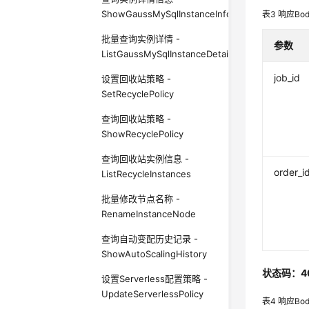
ShowGaussMySqlInstanceInfoUnifyStatus
表3
响应Bo
批量查询实例详情 -
参数
ListGaussMySqlInstanceDetailInfoUnifyStatus
job_id
设置回收站策略 -
SetRecyclePolicy
查询回收站策略 -
ShowRecyclePolicy
查询回收站实例信息 -
order_i
ListRecycleInstances
批量修改节点名称 -
RenameInstanceNode
查询自动变配历史记录 -
ShowAutoScalingHistory
状态码：4
设置Serverless配置策略 -
UpdateServerlessPolicy
表4
响应Bo