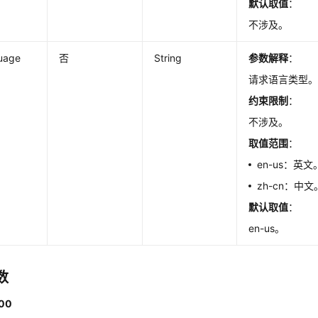
默认取值
：
不涉及。
uage
否
String
参数解释
：
请求语言类型
约束限制
：
不涉及。
取值范围
：
en-us：英文
zh-cn：中文
默认取值
：
en-us。
数
00