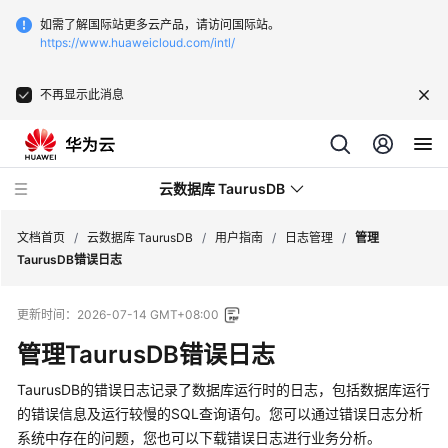
如需了解国际站更多云产品，请访问国际站。
https://www.huaweicloud.com/intl/
不再显示此消息
云数据库 TaurusDB
文档首页
/
云数据库 TaurusDB
/
用户指南
/
日志管理
/
管理
TaurusDB错误日志
更新时间：
2026-07-14 GMT+08:00
管理
TaurusDB
错误日志
最
新
TaurusDB
的错误日志记录了数据库运行时的日志，包括数据库运行
动
的错误信息及运行较慢的SQL查询语句。您可以通过错误日志分析
态
系统中存在的问题，您也可以下载错误日志进行业务分析。