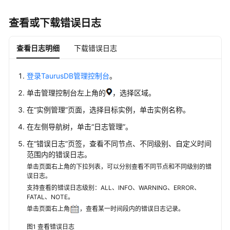
服
务
查看或下载错误日志
公
告
查看日志明细
下载错误日志
产
登录TaurusDB管理控制台
。
品
介
单击管理控制台左上角的
，选择区域。
绍
在“实例管理”页面，选择目标实例，单击实例名称。
计
在左侧导航树，单击
“日志管理”
。
费
在
“
错误日志
”
页签，查看不同节点、不同级别、自定义时间
说
范围内的错误日志。
明
单击页面右上角的下拉列表，可以分别查看不同节点和不同级别的错
误日志。
快
支持查看的错误日志级别：ALL、INFO、WARNING、ERROR、
速
FATAL、NOTE。
入
单击页面右上角
，查看某一时间段内的错误日志记录。
门
图1
查看错误日志