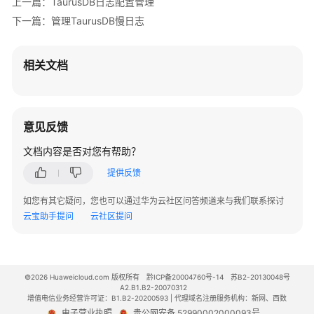
上一篇：TaurusDB日志配置管理
据
下一篇：管理TaurusDB慢日志
库
数
相关文档
据
迁
移
意见反馈
实
文档内容是否对您有帮助？
例
管
提供反馈
理
如您有其它疑问，您也可以通过华为云社区问答频道来与我们联系探讨
版
云宝助手提问
云社区提问
本
升
级
©2026 Huaweicloud.com 版权所有
黔ICP备20004760号-14
苏B2-20130048号
A2.B1.B2-20070312
数
增值电信业务经营许可证：B1.B2-20200593 | 代理域名注册服务机构：新网、西数
据
电子营业执照
贵公网安备 52990002000093号