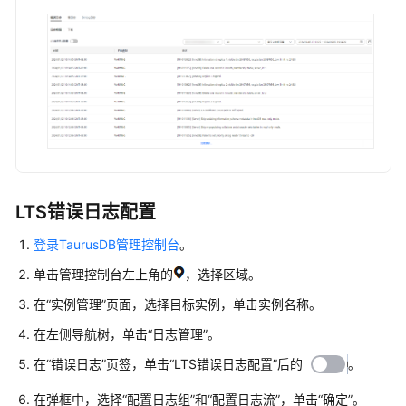
内
核
介
绍
用
户
指
南
LTS错误日志配置
选
型
登录TaurusDB管理控制台
。
建
单击管理控制台左上角的
，选择区域。
议
在“实例管理”页面，选择目标实例，单击实例名称。
通
在左侧导航树，单击
“日志管理”
。
过
IAM
在
“错误日志”
页签，单击
“LTS错误日志配置”
后的
。
授
在弹框中，选择“配置日志组”和“配置日志流”，单击
“确定”
。
予