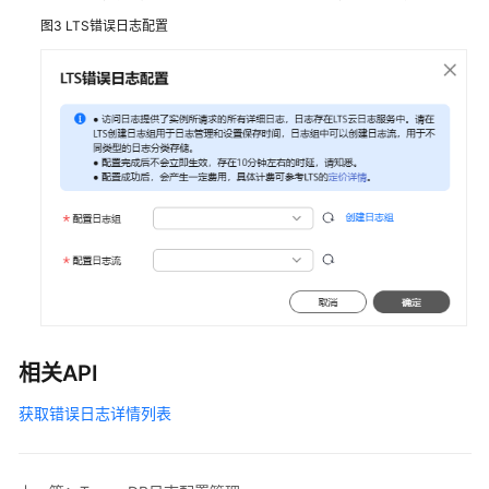
使
图3
LTS错误日志配置
用
TaurusDB
的
权
限
购
买
实
例
连
接
实
相关API
例
获取错误日志详情列表
使
用
数