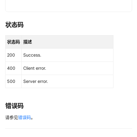
                .withSk(sk);

询
DDL
GaussDBClient
client
=
 GaussDBClient.newBu
下
                .withCredential(auth)

状态码
载
                .withRegion(GaussDBRegion.valueOf
日
                .build();

志
状态码
描述
ListLtsErrorLogDetailsRequest
request
=
n
列
        request.withInstanceId(
"{instance_id}"
);

表
200
Success.
LtsLogErrorQueryRequest
body
=
new
LtsLog
-
        body.withLineNum(
"1669344916000"
);

ListDdlLogs
400
Client error.
        body.withLimit(
10
);

        body.withEndTime(
"2022-11-29T00:00:00+080
标
500
Server error.
        body.withStartTime(
"2022-11-20T00:00:00+0
签
        body.withNodeId(
"cc07c60e94ec4575989840e6
管
        request.withBody(body);

理
try
 {

错误码
ListLtsErrorLogDetailsResponse
respon
数
请参见
错误码
。
            System.out.println(response.toString()
据
        } 
catch
 (ConnectionException e) {

库
            e.printStackTrace();

用