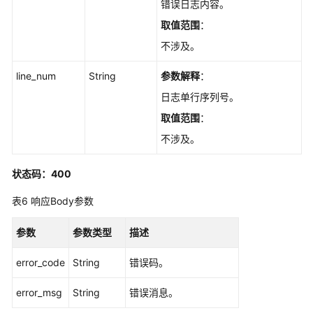
错误日志内容。
日
取值范围
：
志
统
不涉及。
计
信
line_num
String
参数解释
：
息
日志单行序列号。
-
取值范围
：
ShowSlowLogStatistics
不涉及。
获
取
状态码：400
慢
日
表6
响应Body参数
志
下
参数
参数类型
描述
载
链
error_code
String
错误码。
接
-
error_msg
String
错误消息。
DownloadSlowLogFile