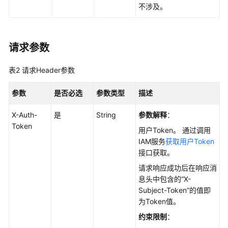
数
不涉及。
据
库
引
请求参数
擎
的
表2
请求Header参数
版
本
参数
是否必选
参数类型
描述
查
X-Auth-
是
String
参数解释
：
询
Token
数
用户Token。 通过调用
据
IAM服务
获取用户Token
库
接口获取。
规
请求响应成功后在响应消
格
息头中包含的“X-
Subject-Token”的值即
实
为Token值。
例
约束限制
：
管