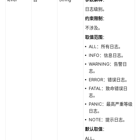
配
日志级别。
置
列
约束限制
：
表
不涉及。
-
取值范围
：
ShowLtsConfigs
ALL：所有日志。
批
INFO：信息日志。
量
WARNING：告警日
删
志。
除
LTS
ERROR：错误日志。
日
FATAL：致命错误日
志
志。
配
PANIC：最高严重等级
置
日志。
-
NOTE：提示日志。
DeleteLtsConfigs
默认取值
：
批
ALL。