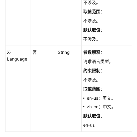
理
不涉及。
取值范围
：
备
不涉及。
份
管
默认取值
：
理
不涉及。
参
X-
否
String
参数解释
：
数
Language
请求语言类型。
模
板
约束限制
：
管
不涉及。
理
取值范围
：
配
en-us：英文。
额
zh-cn：中文。
管
默认取值
：
理
en-us。
数