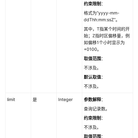
约束限制
：
列
表
格式为“yyyy-mm-
-
ddThh:mm:ssZ”。
ListLtsSlowlogDetails
其中，T指某个时间的开
始；Z指时区偏移量，例
获
如偏移1个小时显示为
取
+0100。
错
取值范围
：
误
日
不涉及。
志
默认取值
：
详
不涉及。
情
列
limit
是
Integer
参数解释
：
表
-
查询记录数。
ListLtsErrorLogDetails
约束限制
：
不涉及。
获
取
取值范围
：