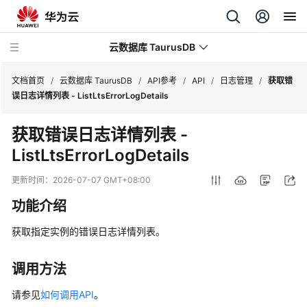
云数据库 TaurusDB
文档首页
/
云数据库 TaurusDB
/
API参考
/
API
/
日志管理
/
获取错
误日志详情列表 - ListLtsErrorLogDetails
获取错误日志详情列表 -
ListLtsErrorLogDetails
最
新
更新时间：
2026-07-07 GMT+08:00
动
功能介绍
态
获取指定实例的错误日志详情列表。
服
务
公
调用方法
告
请参见
如何调用API
。