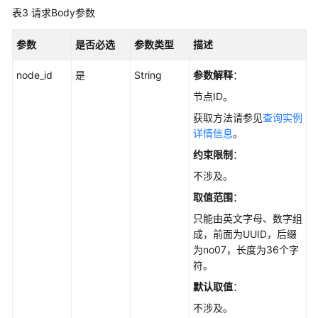
据
表3
请求Body参数
库
代
参数
是否必选
参数类型
描述
理
node_id
是
String
参数解释
：
日
节点ID。
志
管
获取方法请参见
查询实例
理
详情信息
。
约束限制
：
开
不涉及。
启
或
取值范围
：
者
只能由英文字母、数字组
关
成，前面为UUID，后缀
闭
为no07，长度为36个字
全
符。
量
默认取值
：
SQL
-
不涉及。