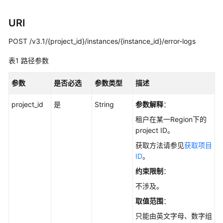
用
户
URI
指
南
POST /v3.1/{project_id}/instances/{instance_id}/error-logs
最
表1
路径参数
佳
实
参数
是否必选
参数类型
描述
践
project_id
是
String
参数解释
：
性
租户在某一Region下的
能
project ID。
白
获取方法请参见
获取项目
皮
ID
。
书
约束限制
：
API
不涉及。
参
取值范围
：
考
只能由英文字母、数字组