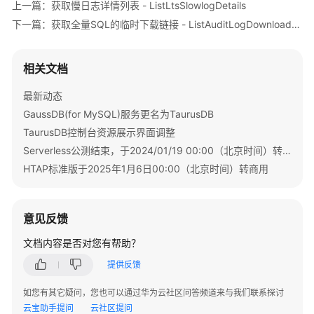
        } 
catch
 (RequestTimeoutException e) {

上一篇：获取慢日志详情列表 - ListLtsSlowlogDetails
户
            e.printStackTrace();

下一篇：获取全量SQL的临时下载链接 - ListAuditLogDownloadLink
管
        } 
catch
 (ServiceResponseException e) {

理
            e.printStackTrace();

            System.out.println(e.getHttpStatusCode
相关文档
数
            System.out.println(e.getRequestId());

据
            System.out.println(e.getErrorCode());

最新动态
库
            System.out.println(e.getErrorMsg());

GaussDB(for MySQL)服务更名为TaurusDB
管
        }

TaurusDB控制台资源展示界面调整
理
    }

Serverless公测结束，于2024/01/19 00:00（北京时间）转商用
流
HTAP标准版于2025年1月6日00:00（北京时间）转商用
量
管
理
意见反馈
文档内容是否对您有帮助？
任
务
提供反馈
中
心
如您有其它疑问，您也可以通过华为云社区问答频道来与我们联系探讨
云宝助手提问
云社区提问