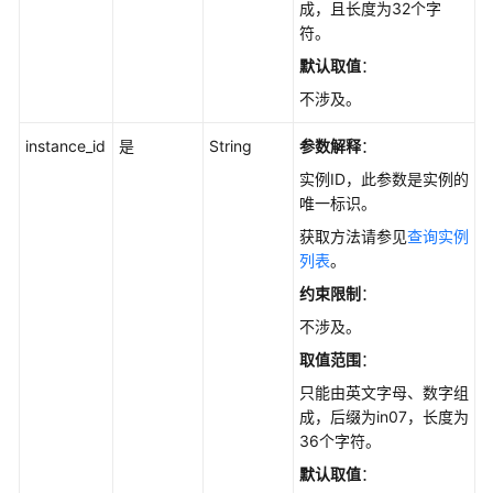
成，且长度为32个字
使
符。
用
前
默认取值
：
必
不涉及。
读
instance_id
是
String
参数解释
：
API
实例ID，此参数是实例的
概
唯一标识。
览
获取方法请参见
查询实例
如
列表
。
何
约束限制
：
调
不涉及。
用
API
取值范围
：
只能由英文字母、数字组
API
成，后缀为in07，长度为
36个字符。
查
默认取值
：
询