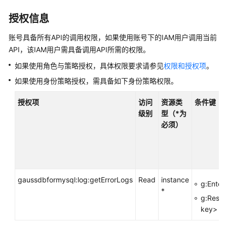
产
品
授权信息
介
账号具备所有API的调用权限，如果使用账号下的IAM用户调用当前
绍
API，该IAM用户需具备调用API所需的权限。
计
如果使用角色与策略授权，具体权限要求请参见
权限和授权项
。
费
如果使用身份策略授权，需具备如下身份策略权限。
说
明
授权项
访问
资源类
条件键
级别
型（*为
快
必须）
速
入
门
内
gaussdbformysql:log:getErrorLogs
Read
instance
g:Enter
核
*
介
g:Resou
绍
key>