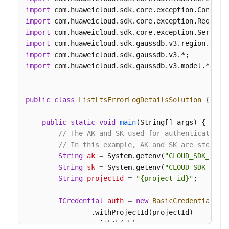
import
下
import
载
import
策
import
略
import
-
import
 com.huaweicloud.sdk.gaussdb.v3.model.*;

SetDdlLogPolicy
获
public
class
ListLtsErrorLogDetailsSolution
 {

取
DDL
public
static
void
main
(String[] args)
 {

日
// The AK and SK used for authentication 
志
// In this example, AK and SK are stored 
下
String
ak
=
 System.getenv(
"CLOUD_SDK_AK"
);
载
String
sk
=
 System.getenv(
"CLOUD_SDK_SK"
);
链
String
projectId
=
"{project_id}"
;

接
-
ICredential
auth
=
new
BasicCredentials
()

DownloadDdlLogs
                .withProjectId(projectId)

                .withAk(ak)

查