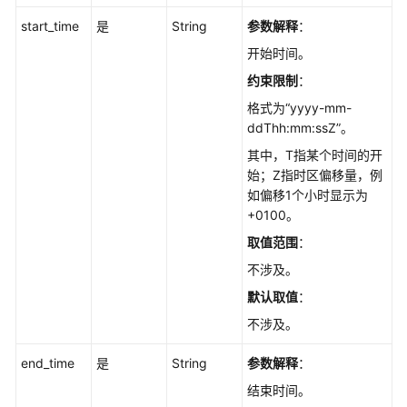
UpdateAuditLog
start_time
是
String
参数解释
：
查
开始时间。
询
约束限制
：
全
量
格式为“yyyy-mm-
SQL
ddThh:mm:ssZ”。
开
其中，T指某个时间的开
关
始；Z指时区偏移量，例
状
如偏移1个小时显示为
态
+0100。
-
取值范围
：
ShowAuditLog
不涉及。
获
默认取值
：
取
不涉及。
慢
日
end_time
是
String
参数解释
：
志
详
结束时间。
情