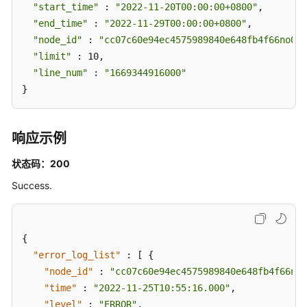
"start_time"
 : 
"2022-11-20T00:00:00+0800"
,

设
"end_time"
 : 
"2022-11-29T00:00:00+0800"
,

置
"node_id"
 : 
"cc07c60e94ec4575989840e648fb4f66no07"
审
"limit"
 : 10,

计
"line_num"
 : 
"1669344916000"
日
}
志
策
略
响应示例
-
SetAuditLogPolicy
状态码：200
Success.
查
询
审
计
{
日
"error_log_list"
:
[
{
志
"node_id"
:
"cc07c60e94ec4575989840e648fb4f66no0
策
"time"
:
"2022-11-25T10:55:16.000"
,
略
"level"
:
"ERROR"
,