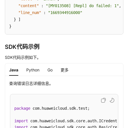
-
"content"
:
"[MY013508] [Repl] do failed: 1"
,
ShowAuditLogPolicy
"line_num"
:
"1669344916000"
}
]
生
}
成
审
计
日
SDK代码示例
志
SDK代码示例如下。
下
载
Java
Python
Go
更多
链
接
-
查询错误日志详细信息。
ShowAuditLogDownloadLink
设
package
 com.huaweicloud.sdk.test;

置
DDL
import
日
import
志