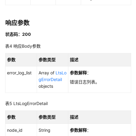
量
创
建
LTS
响应参数
日
状态码：200
志
配
表4
响应Body参数
置
-
参数
参数类型
描述
CreateLtsConfigs
error_log_list
Array of
LtsLo
参数解释
：
查
gErrorDetail
错误日志列表。
询
objects
慢
日
志
表5
LtsLogErrorDetail
脱
敏
参数
参数类型
描述
状
态
node_id
String
参数解释
：
-