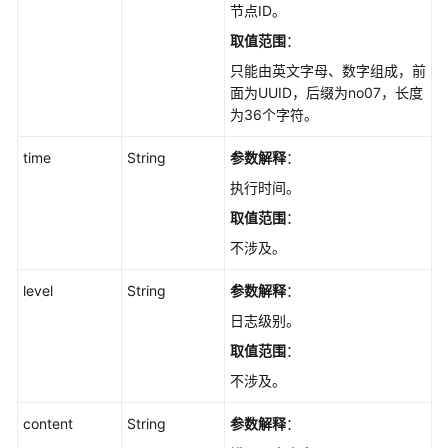
节点ID。
ShowSlowlogSensitiveStatus
取值范围
：
开
只能由英文字母、数字组成，前
启
面为UUID，后缀为no07，长度
或
为36个字符。
关
闭
time
String
参数解释
：
慢
执行时间。
日
取值范围
：
志
脱
不涉及。
敏
状
level
String
参数解释
：
态
日志级别。
-
取值范围
：
UpdateSlowlogSensitiveSwitch
不涉及。
查
询
content
String
参数解释
：
慢