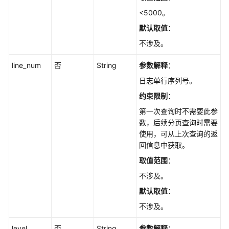
全
<5000。
量
默认取值
：
SQL
的
不涉及。
临
时
line_num
否
String
参数解释
：
下
日志单行序列号。
载
约束限制
：
链
接
第一次查询时不需要此参
-
数，后续分页查询时需要
ListAuditLogDownloadLink
使用，可从上次查询的返
回信息中获取。
查
取值范围
：
询
不涉及。
实
例
默认取值
：
LTS
不涉及。
日
志
level
否
String
参数解释
：