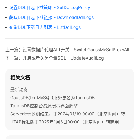
内
设置DDL日志下载策略 - SetDdlLogPolicy
核
获取DDL日志下载链接 - DownloadDdlLogs
介
绍
查询DDL下载日志列表 - ListDdlLogs
用
户
上一篇：设置数据库代理ALT开关 - SwitchGaussMySqlProxyAlt
指
下一篇：开启或者关闭全量SQL - UpdateAuditLog
南
最
相关文档
佳
实
最新动态
践
GaussDB(for MySQL)服务更名为TaurusDB
TaurusDB控制台资源展示界面调整
性
Serverless公测结束，于2024/01/19 00:00（北京时间）转商用
能
HTAP标准版于2025年1月6日00:00（北京时间）转商用
白
皮
书