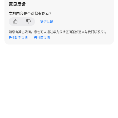
意见反馈
API
文档内容是否对您有帮助？
参
考
提供反馈
如您有其它疑问，您也可以通过华为云社区问答频道来与我们联系探讨
使
云宝助手提问
云社区提问
用
前
必
读
API
概
览
如
何
调
用
API
©2026 Huaweicloud.com 版权所有
黔ICP备20004760号-14
苏B2-20130048号