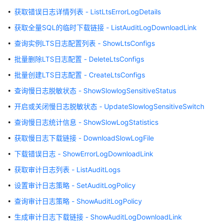
服
获取错误日志详情列表 - ListLtsErrorLogDetails
务
获取全量SQL的临时下载链接 - ListAuditLogDownloadLink
公
告
查询实例LTS日志配置列表 - ShowLtsConfigs
批量删除LTS日志配置 - DeleteLtsConfigs
产
品
批量创建LTS日志配置 - CreateLtsConfigs
介
查询慢日志脱敏状态 - ShowSlowlogSensitiveStatus
绍
开启或关闭慢日志脱敏状态 - UpdateSlowlogSensitiveSwitch
计
查询慢日志统计信息 - ShowSlowLogStatistics
费
获取慢日志下载链接 - DownloadSlowLogFile
说
明
下载错误日志 - ShowErrorLogDownloadLink
获取审计日志列表 - ListAuditLogs
快
速
设置审计日志策略 - SetAuditLogPolicy
入
查询审计日志策略 - ShowAuditLogPolicy
门
生成审计日志下载链接 - ShowAuditLogDownloadLink