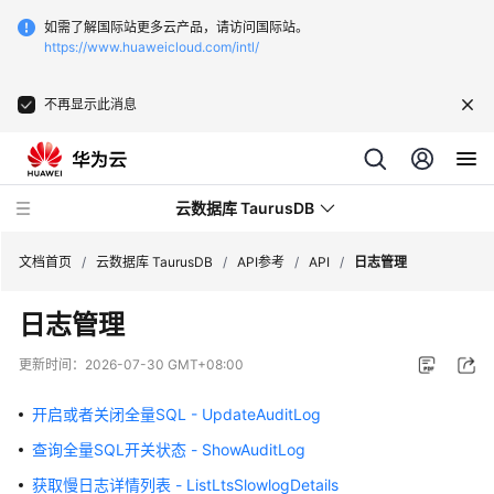
如需了解国际站更多云产品，请访问国际站。
https://www.huaweicloud.com/intl/
不再显示此消息
云数据库 TaurusDB
文档首页
/
云数据库 TaurusDB
/
API参考
/
API
/
日志管理
日志管理
更新时间：
2026-07-30 GMT+08:00
最
新
开启或者关闭全量SQL - UpdateAuditLog
动
查询全量SQL开关状态 - ShowAuditLog
态
获取慢日志详情列表 - ListLtsSlowlogDetails