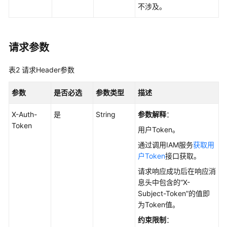
数
不涉及。
据
库
引
请求参数
擎
的
表2
请求Header参数
版
本
参数
是否必选
参数类型
描述
查
X-Auth-
是
String
参数解释
：
询
Token
数
用户Token。
据
通过调用IAM服务
获取用
库
户Token
接口获取。
规
请求响应成功后在响应消
格
息头中包含的“X-
Subject-Token”的值即
实
为Token值。
例
管
约束限制
：