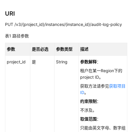
用
户
URI
指
南
PUT /v3/{project_id}/instances/{instance_id}/audit-log-policy
最
表1
路径参数
佳
实
参数
是否必选
参数类型
描述
践
project_id
是
String
参数解释
：
性
租户在某一Region下的
能
project ID。
白
获取方法请参见
获取项目
皮
ID
。
书
约束限制
：
API
不涉及。
参
取值范围
：
考
只能由英文字母、数字组