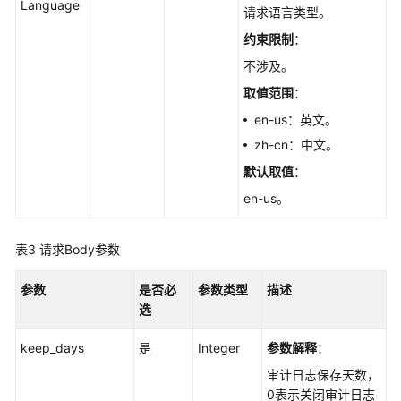
Language
据
请求语言类型。
库
约束限制
：
代
理
不涉及。
取值范围
：
日
en-us：英文。
志
管
zh-cn：中文。
理
默认取值
：
en-us。
开
启
或
表3
请求Body参数
者
关
参数
是否必
参数类型
描述
闭
选
全
量
keep_days
是
Integer
参数解释
：
SQL
审计日志保存天数，
-
0表示关闭审计日志