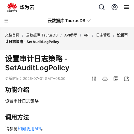
云数据库 TaurusDB
文档首页
/
云数据库 TaurusDB
/
API参考
/
API
/
日志管理
/
设置审
计日志策略 - SetAuditLogPolicy
设置审计日志策略 -
SetAuditLogPolicy
最
新
更新时间：
2026-07-01 GMT+08:00
动
功能介绍
态
设置审计日志策略。
服
务
公
调用方法
告
请参见
如何调用API
。