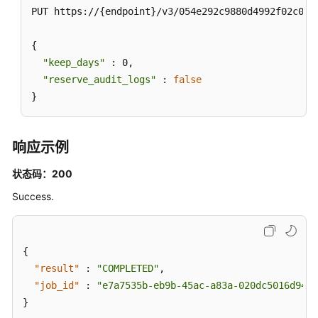
PUT https://{endpoint}/v3/054e292c9880d4992f02c019
ShowSlowlogSensitiveStatus
{

开
"keep_days"
 : 0,

启
或
"reserve_audit_logs"
 : 
false
关
}
闭
慢
日
响应示例
志
脱
状态码：200
敏
Success.
状
态
-
UpdateSlowlogSensitiveSwitch
{
"result"
:
"COMPLETED"
,
查
"job_id"
:
"e7a7535b-eb9b-45ac-a83a-020dc5016d94"
询
}
慢