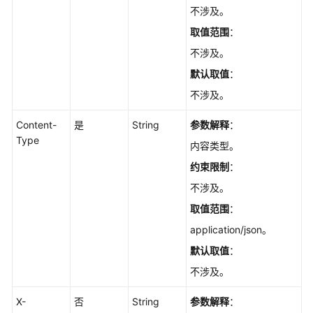
理
不涉及。
取值范围
：
备
份
不涉及。
管
默认取值
：
理
不涉及。
参
Content-
是
String
参数解释
：
数
Type
模
内容类型。
板
约束限制
：
管
不涉及。
理
取值范围
：
配
application/json。
额
默认取值
：
管
理
不涉及。
X-
数
否
String
参数解释
：