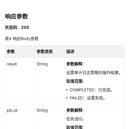
全
量
响应参数
SQL
的
状态码：200
临
时
表4
响应Body参数
下
载
参数
参数类型
描述
链
接
result
String
参数解释
：
-
设置审计日志策略的操作结果。
ListAuditLogDownloadLink
取值范围
：
查
COMPLETED：已完成。
询
FAILED：设置失败。
实
例
job_id
String
参数解释
：
LTS
任务流ID。
日
志
取值范围
：