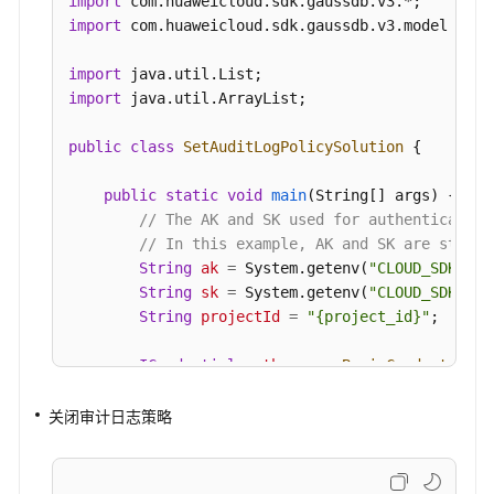
import
import
 com.huaweicloud.sdk.gaussdb.v3.model.*;

下
载
import
错
import
 java.util.ArrayList;

误
日
public
class
SetAuditLogPolicySolution
 {

志
-
public
static
void
main
(String[] args)
 {

ShowErrorLogDownloadLink
// The AK and SK used for authentication
// In this example, AK and SK are stored
获
String
ak
=
 System.getenv(
"CLOUD_SDK_AK"
取
String
sk
=
 System.getenv(
"CLOUD_SDK_SK"
审
String
projectId
=
"{project_id}"
;

计
日
ICredential
auth
=
new
BasicCredentials
(
志
                .withProjectId(projectId)

列
                .withAk(ak)

关闭审计日志策略
表
                .withSk(sk);

-
ListAuditLogs
GaussDBClient
client
=
 GaussDBClient.new