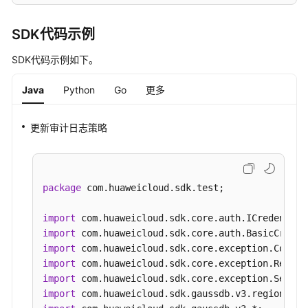
日
志
SDK代码示例
统
计
SDK代码示例如下。
信
息
Java
Python
Go
更多
-
ShowSlowLogStatistics
更新审计日志策略
获
取
慢
package
 com.huaweicloud.sdk.test;

日
志
import
下
import
载
import
链
import
接
import
-
import
DownloadSlowLogFile