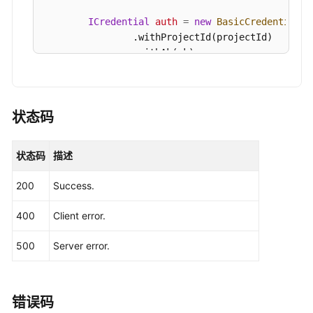
-
            System.out.println(e.getHttpStatusCod
ShowAuditLogPolicy
            System.out.println(e.getRequestId());
ICredential
auth
=
new
BasicCredentials
(
            System.out.println(e.getErrorCode());
                .withProjectId(projectId)

生
            System.out.println(e.getErrorMsg());

                .withAk(ak)

成
        }

                .withSk(sk);

审
    }

计
GaussDBClient
client
=
 GaussDBClient.new
日
                .withCredential(auth)

状态码
志
                .withRegion(GaussDBRegion.valueO
下
                .build();

状态码
描述
载
SetAuditLogPolicyRequest
request
=
new
S
链
        request.withInstanceId(
"{instance_id}"
);

200
Success.
接
SetAuditLogPolicyRequestBody
body
=
new
-
        body.withReserveAuditLogs(
false
);

400
Client error.
ShowAuditLogDownloadLink
        body.withKeepDays(
0
);

        request.withBody(body);

500
Server error.
设
try
 {

置
SetAuditLogPolicyResponse
response
=
DDL
            System.out.println(response.toString(
日
        } 
catch
 (ConnectionException e) {

错误码
志