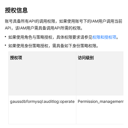
产
品
授权信息
介
账号具备所有API的调用权限，如果使用账号下的IAM用户调用当前
绍
API，该IAM用户需具备调用API所需的权限。
计
如果使用角色与策略授权，具体权限要求请参见
权限和授权项
。
费
如果使用身份策略授权，需具备如下身份策略权限。
说
明
授权项
访问级别
快
速
入
门
内
gaussdbformysql:auditlog:operate
Permission_management
核
介
绍