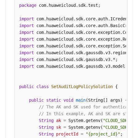
                .withCredential(auth)

package
 com.huaweicloud.sdk.test;

设
                .withRegion(GaussDBRegion.valueO
置
                .build();

import
审
SetAuditLogPolicyRequest
request
=
new
S
import
计
        request.withInstanceId(
"{instance_id}"
);

import
日
SetAuditLogPolicyRequestBody
body
=
new
import
志
        List<String> listbodyAuditTypes = 
new
Ar
import
策
        listbodyAuditTypes.add(
"SELECT"
);

import
略
        body.withAuditTypes(listbodyAuditTypes);

import
-
        body.withKeepDays(
5
);

import
 com.huaweicloud.sdk.gaussdb.v3.model.*;

SetAuditLogPolicy
        request.withBody(body);

try
 {

查
SetAuditLogPolicyResponse
response
=
public
class
SetAuditLogPolicySolution
 {

询
            System.out.println(response.toString(
审
        } 
catch
 (ConnectionException e) {

public
static
void
main
(String[] args)
 {

计
            e.printStackTrace();

// The AK and SK used for authentication
日
        } 
catch
 (RequestTimeoutException e) {

// In this example, AK and SK are stored
志
            e.printStackTrace();

String
ak
=
 System.getenv(
"CLOUD_SDK_AK"
策
        } 
catch
 (ServiceResponseException e) {

String
sk
=
 System.getenv(
"CLOUD_SDK_SK"
略
            e.printStackTrace();

String
projectId
=
"{project_id}"
;
