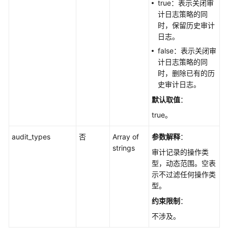
true：表示关闭审
列
计日志策略的同
表
时，保留历史审计
-
日志。
ListLtsSlowlogDetails
false：表示关闭审
计日志策略的同
获
时，删除已有的历
取
史审计日志。
错
默认取值
：
误
日
true。
志
详
audit_types
否
Array of
参数解释
：
情
strings
审计记录的操作类
列
型，动态范围。空表
表
示不过滤任何操作类
-
型。
ListLtsErrorLogDetails
约束限制
：
获
不涉及。
取