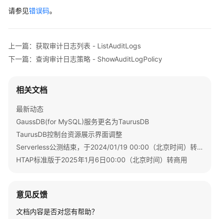
            e.printStackTrace();

下
请参见
错误码
。
        } 
catch
 (RequestTimeoutException e) {

载
            e.printStackTrace();

策
        } 
catch
 (ServiceResponseException e) {

略
            e.printStackTrace();

上一篇：获取审计日志列表 - ListAuditLogs
-
            System.out.println(e.getHttpStatusCod
下一篇：查询审计日志策略 - ShowAuditLogPolicy
SetDdlLogPolicy
            System.out.println(e.getRequestId());
            System.out.println(e.getErrorCode());
获
            System.out.println(e.getErrorMsg());

相关文档
取
        }

DDL
    }

最新动态
日
GaussDB(for MySQL)服务更名为TaurusDB
志
TaurusDB控制台资源展示界面调整
下
Serverless公测结束，于2024/01/19 00:00（北京时间）转商用
载
HTAP标准版于2025年1月6日00:00（北京时间）转商用
链
接
-
意见反馈
DownloadDdlLogs
文档内容是否对您有帮助？
查