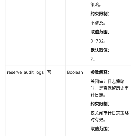
UpdateAuditLog
策略。
约束限制
：
查
询
不涉及。
全
取值范围
：
量
0~732。
SQL
开
默认取值
：
关
7。
状
态
reserve_audit_logs
否
Boolean
参数解释
：
-
ShowAuditLog
关闭审计日志策略
时，是否保留历史审
计日志。
获
取
约束限制
：
慢
仅关闭审计日志策略
日
时有效。
志
详
取值范围
：
情