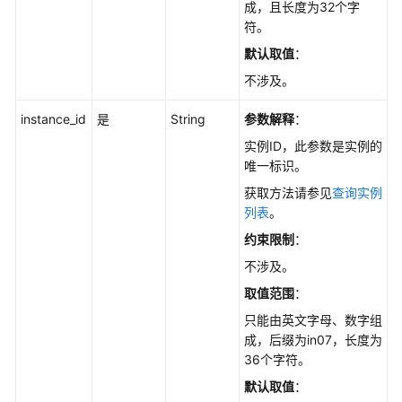
成，且长度为32个字
使
符。
用
前
默认取值
：
必
不涉及。
读
instance_id
是
String
参数解释
：
API
实例ID，此参数是实例的
概
唯一标识。
览
获取方法请参见
查询实例
如
列表
。
何
约束限制
：
调
不涉及。
用
API
取值范围
：
只能由英文字母、数字组
API
成，后缀为in07，长度为
36个字符。
查
默认取值
：
询