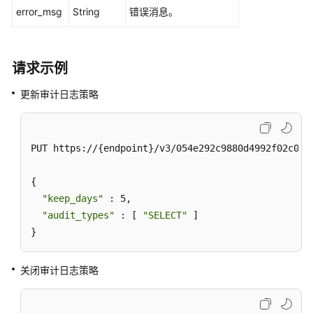
量
error_msg
String
错误消息。
创
建
LTS
日
请求示例
志
更新审计日志策略
配
置
-
CreateLtsConfigs
PUT https://{endpoint}/v3/054e292c9880d4992f02c019
查
{

询
"keep_days"
 : 5,

慢
"audit_types"
 : [ 
"SELECT"
 ]

日
}
志
脱
敏
关闭审计日志策略
状
态
-