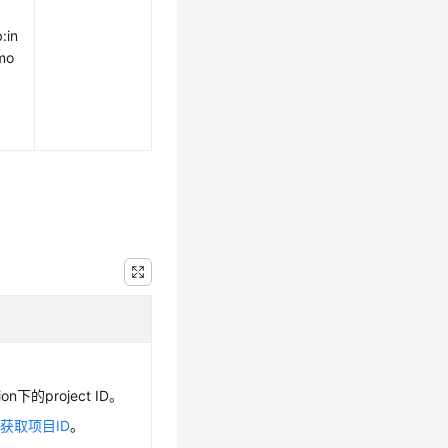
:in
mo
n下的project ID。
见
获取项目ID
。