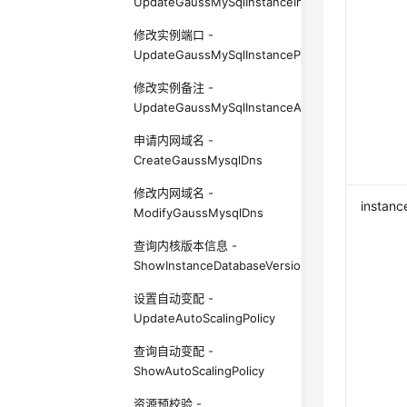
UpdateGaussMySqlInstanceInternalIp
修改实例端口 -
UpdateGaussMySqlInstancePort
修改实例备注 -
UpdateGaussMySqlInstanceAlias
申请内网域名 -
CreateGaussMysqlDns
修改内网域名 -
instanc
ModifyGaussMysqlDns
查询内核版本信息 -
ShowInstanceDatabaseVersion
设置自动变配 -
UpdateAutoScalingPolicy
查询自动变配 -
ShowAutoScalingPolicy
资源预校验 -