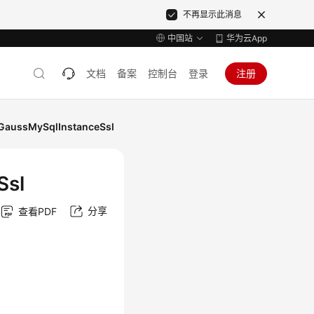
不再显示此消息
中国站
华为云App
文档
备案
控制台
登录
注册
GaussMySqlInstanceSsl
Ssl
分享
查看PDF