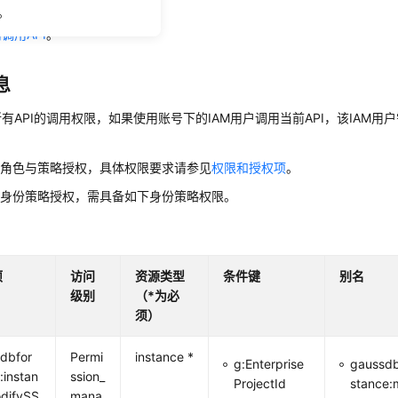
法
。
调用API
。
息
有API的调用权限，如果使用账号下的IAM用户调用当前API，该IAM用户
用角色与策略授权，具体权限要求请参见
权限和授权项
。
用身份策略授权，需具备如下身份策略权限。
项
访问
资源类型
条件键
别名
级别
（*为必
须）
dbfor
Permi
instance *
g:Enterprise
gaussdb
:instan
ssion_
ProjectId
stance:
difySS
mana