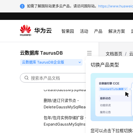
如需了解国际站更多云产品，请访问国际站。
https://www.huaweic
查询数据库规格
实例管理
智果园
活动
产品
解决方案
创建数据库实例 -
CreateGaussMySqlInstance
重启数据库实例 -
云数据库 TaurusDB
文档首页
/
云
RestartGaussMySqlInstance
切换产品类型
删除/退订数据库实例 -
DeleteGaussMySqlInstance
开关SS
创建只读节点 -
更新时间
CreateGaussMySqlReadonlyNode
删除/退订只读节点 -
功能介
DeleteGaussMySqlReadonlyNode
为实例设置
包年/包月实例存储扩容 -
ExpandGaussMySqlInstanceVolume
您可以点击下拉框切换