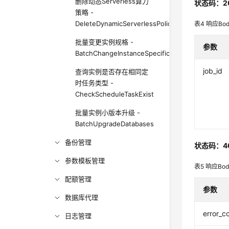
删除动态Serverless算力
状态码：2
策略 -
DeleteDynamicServerlessPolicy
表4
响应Bo
批量变更实例规格 -
参数
BatchChangeInstanceSpecification
job_id
查询实例是否存在相同定
时任务类型 -
CheckScheduleTaskExist
批量实例小版本升级 -
BatchUpgradeDatabases
备份管理
状态码：4
参数模板管理
表5
响应Bo
配额管理
参数
数据库代理
error_c
日志管理