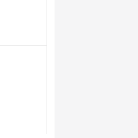
。
。
。