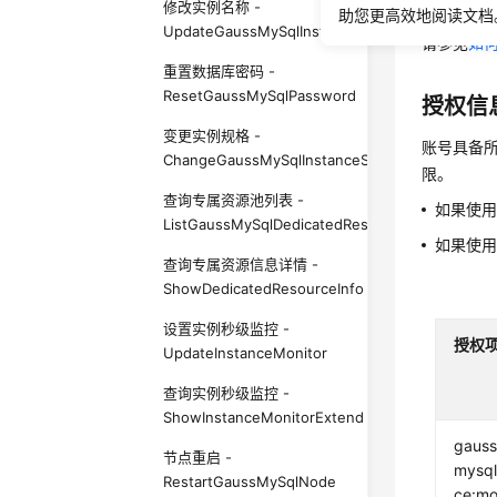
调用方
修改实例名称 -
助您更高效地阅读文档
UpdateGaussMySqlInstanceName
请参见
如何
重置数据库密码 -
ResetGaussMySqlPassword
授权信
变更实例规格 -
账号具备所
ChangeGaussMySqlInstanceSpecification
限。
查询专属资源池列表 -
如果使
ListGaussMySqlDedicatedResources
如果使
查询专属资源信息详情 -
ShowDedicatedResourceInfo
设置实例秒级监控 -
授权
UpdateInstanceMonitor
查询实例秒级监控 -
ShowInstanceMonitorExtend
gauss
节点重启 -
mysql
RestartGaussMySqlNode
ce:mo