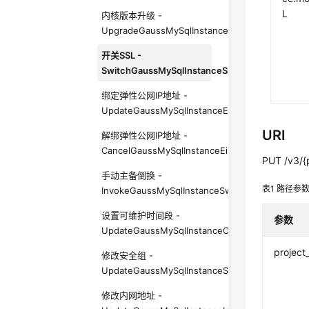
L
内核版本升级 -
UpgradeGaussMySqlInstanceDatabase
开关SSL -
SwitchGaussMySqlInstanceSsl
绑定弹性公网IP地址 -
UpdateGaussMySqlInstanceEip
URI
解绑弹性公网IP地址 -
CancelGaussMySqlInstanceEip
PUT /v3/{p
手动主备倒换 -
表1
路径参
InvokeGaussMySqlInstanceSwitchOver
设置可维护时间段 -
参数
UpdateGaussMySqlInstanceOpsWindow
project
修改安全组 -
UpdateGaussMySqlInstanceSecurityGroup
修改内网地址 -