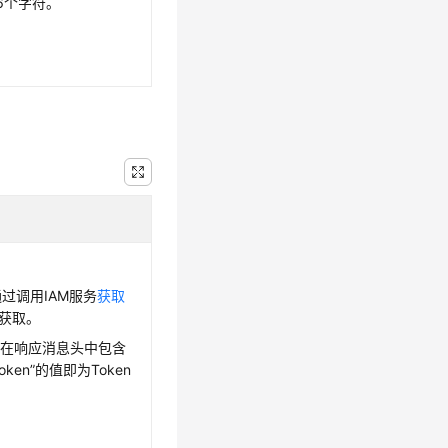
36个字符。
通过调用IAM服务
获取
获取。
后在响应消息头中包含
-Token”的值即为Token