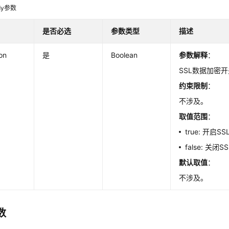
dy参数
是否必选
参数类型
描述
ion
是
Boolean
参数解释
：
SSL数据加密
约束限制
：
不涉及。
取值范围
：
true: 开启
false: 关
默认取值
：
不涉及。
数