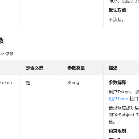
in07，长度为
默认取值
：
不涉及。
数
der参数
是否必选
参数类型
描述
-Token
是
String
参数解释
：
用户Token。 
用户Token
接口
请求响应成功
的“X-Subject
值。
约束限制
：