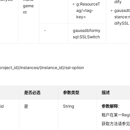
dify
g:ResourceT
geme
ag/<tag-
gaussdb
nt
key>
stance:
difySSL
-
gaussdbformy
sql:SSLSwitch
roject_id}/instances/{instance_id}/ssl-option
数
是否必选
参数类型
描述
_id
是
String
参数解释
：
租户在某一Regio
获取方法请参