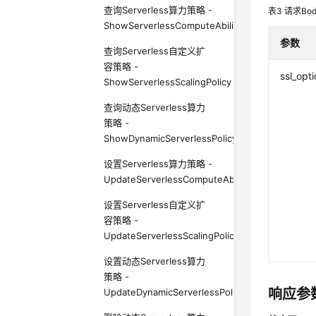
查询Serverless算力策略 -
表3
请求Bo
ShowServerlessComputeAbilityPolicy
参数
查询Serverless自定义扩
容策略 -
ssl_opt
ShowServerlessScalingPolicy
查询动态Serverless算力
策略 -
ShowDynamicServerlessPolicy
设置Serverless算力策略 -
UpdateServerlessComputeAbilityPolicy
设置Serverless自定义扩
容策略 -
UpdateServerlessScalingPolicy
设置动态Serverless算力
策略 -
响应参
UpdateDynamicServerlessPolicy