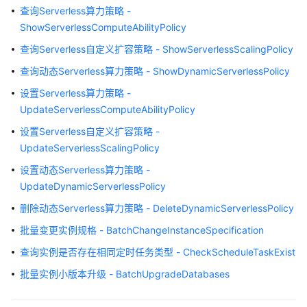
查询Serverless算力策略 -
ShowServerlessComputeAbilityPolicy
API
查询Serverless自定义扩容策略 - ShowServerlessScalingPolicy
查
查询动态Serverless算力策略 - ShowDynamicServerlessPolicy
询
数
设置Serverless算力策略 -
据
UpdateServerlessComputeAbilityPolicy
库
设置Serverless自定义扩容策略 -
引
UpdateServerlessScalingPolicy
擎
的
设置动态Serverless算力策略 -
版
UpdateDynamicServerlessPolicy
本
删除动态Serverless算力策略 - DeleteDynamicServerlessPolicy
查
批量变更实例规格 - BatchChangeInstanceSpecification
询
查询实例是否存在相同定时任务类型 - CheckScheduleTaskExist
数
据
批量实例小版本升级 - BatchUpgradeDatabases
库
规