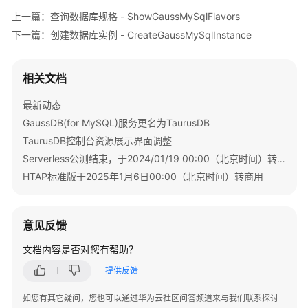
格
上一篇：查询数据库规格 - ShowGaussMySqlFlavors
下一篇：创建数据库实例 - CreateGaussMySqlInstance
实
例
管
相关文档
理
最新动态
创
GaussDB(for MySQL)服务更名为TaurusDB
建
TaurusDB控制台资源展示界面调整
数
Serverless公测结束，于2024/01/19 00:00（北京时间）转商用
据
HTAP标准版于2025年1月6日00:00（北京时间）转商用
库
实
例
-
意见反馈
CreateGaussMySqlInstance
文档内容是否对您有帮助？
重
提供反馈
启
如您有其它疑问，您也可以通过华为云社区问答频道来与我们联系探讨
数