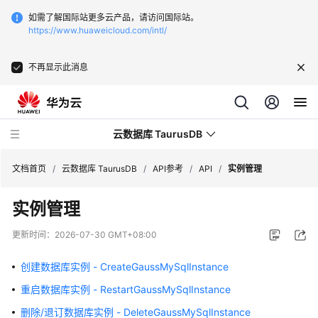
如需了解国际站更多云产品，请访问国际站。
https://www.huaweicloud.com/intl/
不再显示此消息
云数据库 TaurusDB
文档首页
/
云数据库 TaurusDB
/
API参考
/
API
/
实例管理
实例管理
更新时间：
2026-07-30 GMT+08:00
最
新
创建数据库实例 - CreateGaussMySqlInstance
动
重启数据库实例 - RestartGaussMySqlInstance
态
删除/退订数据库实例 - DeleteGaussMySqlInstance