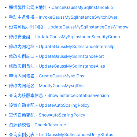
内
解绑弹性公网IP地址 - CancelGaussMySqlInstanceEip
核
手动主备倒换 - InvokeGaussMySqlInstanceSwitchOver
介
绍
设置可维护时间段 - UpdateGaussMySqlInstanceOpsWindow
修改安全组 - UpdateGaussMySqlInstanceSecurityGroup
用
户
修改内网地址 - UpdateGaussMySqlInstanceInternalIp
指
修改实例端口 - UpdateGaussMySqlInstancePort
南
修改实例备注 - UpdateGaussMySqlInstanceAlias
最
申请内网域名 - CreateGaussMysqlDns
佳
修改内网域名 - ModifyGaussMysqlDns
实
践
查询内核版本信息 - ShowInstanceDatabaseVersion
设置自动变配 - UpdateAutoScalingPolicy
性
能
查询自动变配 - ShowAutoScalingPolicy
白
资源预校验 - CheckResource
皮
查询实例列表 - ListGaussMySqlInstancesUnifyStatus
书