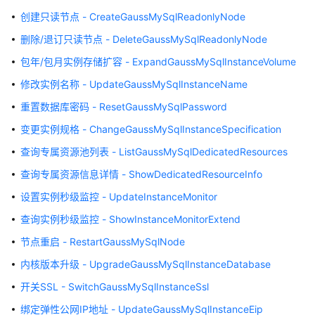
服
创建只读节点 - CreateGaussMySqlReadonlyNode
务
删除/退订只读节点 - DeleteGaussMySqlReadonlyNode
公
告
包年/包月实例存储扩容 - ExpandGaussMySqlInstanceVolume
修改实例名称 - UpdateGaussMySqlInstanceName
产
品
重置数据库密码 - ResetGaussMySqlPassword
介
变更实例规格 - ChangeGaussMySqlInstanceSpecification
绍
查询专属资源池列表 - ListGaussMySqlDedicatedResources
计
查询专属资源信息详情 - ShowDedicatedResourceInfo
费
设置实例秒级监控 - UpdateInstanceMonitor
说
明
查询实例秒级监控 - ShowInstanceMonitorExtend
节点重启 - RestartGaussMySqlNode
快
速
内核版本升级 - UpgradeGaussMySqlInstanceDatabase
入
开关SSL - SwitchGaussMySqlInstanceSsl
门
绑定弹性公网IP地址 - UpdateGaussMySqlInstanceEip