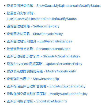
查询实例详情信息 - ShowGaussMySqlInstanceInfoUnifyStatus
API
批量查询实例详情 -
参
ListGaussMySqlInstanceDetailInfoUnifyStatus
考
设置回收站策略 - SetRecyclePolicy
使
查询回收站策略 - ShowRecyclePolicy
用
前
查询回收站实例信息 - ListRecycleInstances
必
批量修改节点名称 - RenameInstanceNode
读
查询自动变配历史记录 - ShowAutoScalingHistory
API
设置Serverless配置策略 - UpdateServerlessPolicy
概
修改节点故障倒换优先级 - ModifyNodePriority
览
查询弹性公网IP - ShowInstanceEip
如
查询存储空间自动扩容策略 - ShowAutoExpandPolicy
何
调
修改存储空间自动扩容策略 - ModifyAutoExpandPolicy
用
查询实例库表信息 - ShowTableMetaInfo
API