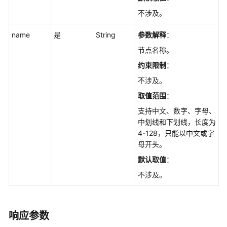
储
不涉及。
扩
容
name
是
String
参数解释
：
-
节点名称。
ExpandGaussMySqlInstanceVolume
约束限制
：
修
不涉及。
改
取值范围
：
实
例
支持中文、数字、字母、
名
中划线和下划线，长度为
称
4-128，只能以中文或字
-
母开头。
UpdateGaussMySqlInstanceName
默认取值
：
不涉及。
重
置
数
据
响应参数
库