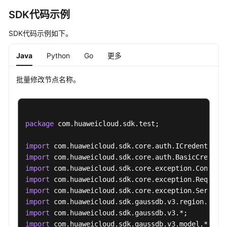
节
SDK代码示例
点
SDK代码示例如下。
重
启
-
Java
Python
Go
更多
RestartGaussMySqlNode
批量修改节点名称。
内
核
版
本
package
 com.huaweicloud.sdk.test;

升
级
import
-
import
UpgradeGaussMySqlInstanceDatabase
import
import
import
开
import
关
import
SSL
import
 com.huaweicloud.sdk.gaussdb.v3.model.*;

-