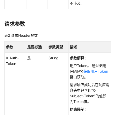
数
不涉及。
据
库
引
请求参数
擎
的
表2
请求Header参数
版
本
参数
是否必选
参数类型
描述
查
X-Auth-
是
String
参数解释
：
询
Token
数
用户Token。 通过调用
据
IAM服务
获取用户Token
库
接口获取。
规
请求响应成功后在响应消
格
息头中包含的“X-
Subject-Token”的值即
实
为Token值。
例
约束限制
：
管