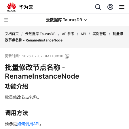
云数据库 TaurusDB
文档首页
/
云数据库 TaurusDB
/
API参考
/
API
/
实例管理
/
批量修
改节点名称 - RenameInstanceNode
更新时间：
2026-07-07 GMT+08:00
批量修改节点名称 -
最
新
RenameInstanceNode
动
功能介绍
态
批量修改节点名称。
服
务
公
调用方法
告
请参见
如何调用API
。