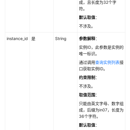
成，且长度为32个字
使
符。
用
前
默认取值
：
必
不涉及。
读
instance_id
是
String
参数解释
：
API
实例ID，此参数是实例的
概
唯一标识。
览
通过调用
查询实例列表
接
如
口获取实例ID。
何
约束限制
：
调
不涉及。
用
API
取值范围
：
只能由英文字母、数字组
API
成，后缀为in07，长度为
36个字符。
查
默认取值
：
询