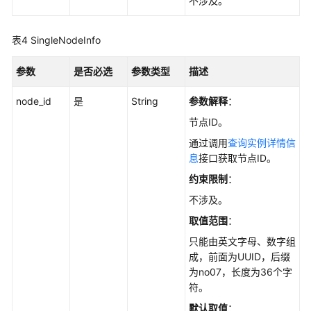
不涉及。
CreateGaussMySqlReadonlyNode
表4
SingleNodeInfo
删
除/
参数
是否必选
参数类型
描述
退
订
node_id
是
String
参数解释
：
只
读
节点ID。
节
通过调用
查询实例详情信
点
息
接口获取节点ID。
-
约束限制
：
DeleteGaussMySqlReadonlyNode
不涉及。
包
取值范围
：
年/
只能由英文字母、数字组
包
成，前面为UUID，后缀
月
为no07，长度为36个字
实
符。
例
存
默认取值
：