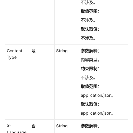
理
不涉及。
取值范围
：
创
不涉及。
建
数
默认取值
：
据
不涉及。
库
实
Content-
是
String
参数解释
：
例
Type
内容类型。
-
CreateGaussMySqlInstance
约束限制
：
不涉及。
重
取值范围
：
启
数
application/json。
据
默认取值
：
库
application/json。
实
例
X-
否
String
参数解释
：
-
Language