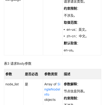
RestartGaussMySqlInstance
请求语言类型。
约束限制
：
删
不涉及。
除/
退
取值范围
：
订
en-us：英文。
数
zh-cn：中文。
据
库
默认取值
：
实
en-us。
例
-
DeleteGaussMySqlInstance
表3
请求Body参数
创
参数
是否必选
参数类型
描述
建
只
node_list
是
Array of
Si
参数解释
：
读
ngleNodeI
节点信息列表。
节
nfo
约束限制
：
点
objects
-