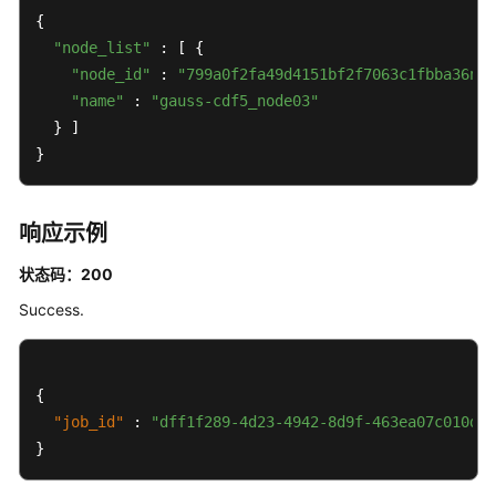
置
{

实
"node_list"
 : [ {

例
"node_id"
 : 
"799a0f2fa49d4151bf2f7063c1fbba36no0
秒
"name"
级
 : 
"gauss-cdf5_node03"
监
  } ]

控
}
-
UpdateInstanceMonitor
响应示例
查
状态码：200
询
实
Success.
例
秒
级
{
监
控
"job_id"
:
"dff1f289-4d23-4942-8d9f-463ea07c010d"
-
}
ShowInstanceMonitorExtend