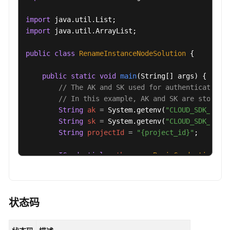
SwitchGaussMySqlInstanceSsl
import
import
 java.util.ArrayList;

绑
定
public
class
RenameInstanceNodeSolution
 {

弹
性
public
static
void
main
(String[] args)
 {

公
// The AK and SK used for authentication 
网
// In this example, AK and SK are stored 
IP
String
ak
=
 System.getenv(
"CLOUD_SDK_AK"
);
地
String
sk
=
 System.getenv(
"CLOUD_SDK_SK"
);
址
String
projectId
=
"{project_id}"
;

-
UpdateGaussMySqlInstanceEip
ICredential
auth
=
new
BasicCredentials
()

                .withProjectId(projectId)

解
                .withAk(ak)

绑
                .withSk(sk);

弹
状态码
性
GaussDBClient
client
=
 GaussDBClient.newBu
公
                .withCredential(auth)

网