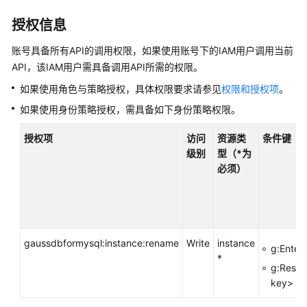
产
品
授权信息
介
账号具备所有API的调用权限，如果使用账号下的IAM用户调用当前
绍
API，该IAM用户需具备调用API所需的权限。
计
如果使用角色与策略授权，具体权限要求请参见
权限和授权项
。
费
如果使用身份策略授权，需具备如下身份策略权限。
说
明
授权项
访问
资源类
条件键
级别
型（*为
快
必须）
速
入
门
内
gaussdbformysql:instance:rename
Write
instance
g:Enterp
核
*
介
g:Resou
绍
key>