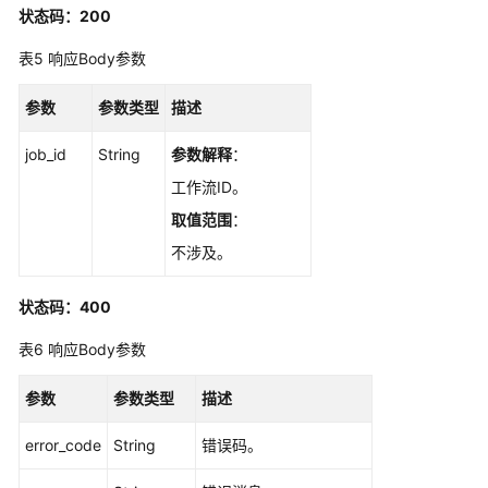
密
状态码：200
码
表5
响应Body参数
-
ResetGaussMySqlPassword
参数
参数类型
描述
变
job_id
String
参数解释
：
更
实
工作流ID。
例
取值范围
：
规
不涉及。
格
-
ChangeGaussMySqlInstanceSpecification
状态码：400
表6
响应Body参数
查
询
参数
参数类型
描述
专
属
error_code
String
错误码。
资
源