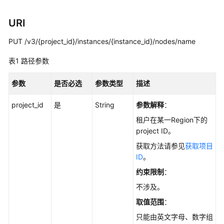
用
户
URI
指
南
PUT /v3/{project_id}/instances/{instance_id}/nodes/name
最
表1
路径参数
佳
实
参数
是否必选
参数类型
描述
践
project_id
是
String
参数解释
：
性
租户在某一Region下的
能
project ID。
白
获取方法请参见
获取项目
皮
ID
。
书
约束限制
：
API
不涉及。
参
取值范围
：
考
只能由英文字母、数字组