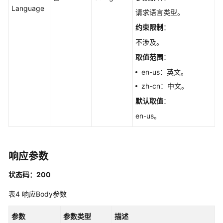
Language
CreateGaussMySqlReadonlyNode
请求语言类型。
约束限制
：
删
不涉及。
除/
退
取值范围
：
订
en-us：英文。
只
zh-cn：中文。
读
节
默认取值
：
点
en-us。
-
DeleteGaussMySqlReadonlyNode
包
响应参数
年/
状态码：200
包
月
表4
响应Body参数
实
例
参数
参数类型
描述
存