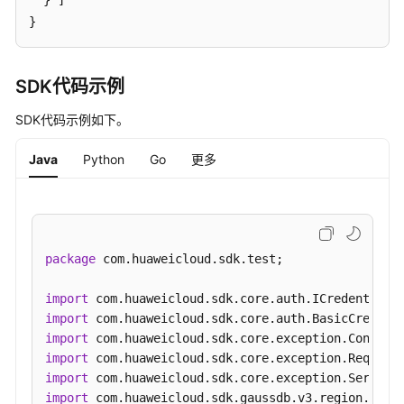
}
]
IP
}
地
址
-
SDK代码示例
CancelGaussMySqlInstanceEip
SDK代码示例如下。
手
动
Java
Python
Go
更多
主
备
倒
换
-
package
 com.huaweicloud.sdk.test;

InvokeGaussMySqlInstanceSwitchOver
import
设
import
置
import
可
import
维
import
护
import