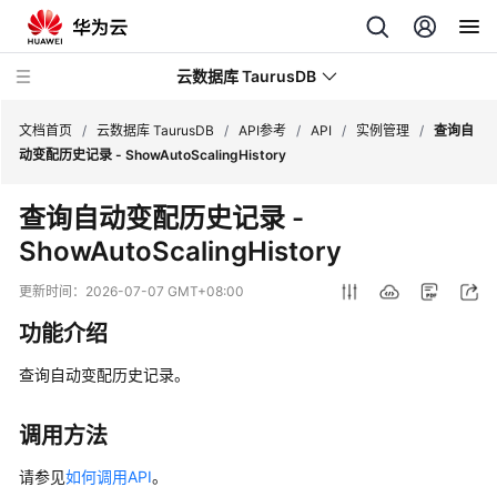
云数据库 TaurusDB
文档首页
/
云数据库 TaurusDB
/
API参考
/
API
/
实例管理
/
查询自
动变配历史记录 - ShowAutoScalingHistory
查询自动变配历史记录 -
ShowAutoScalingHistory
最
新
更新时间：
2026-07-07 GMT+08:00
动
功能介绍
态
查询自动变配历史记录。
服
务
公
调用方法
告
请参见
如何调用API
。