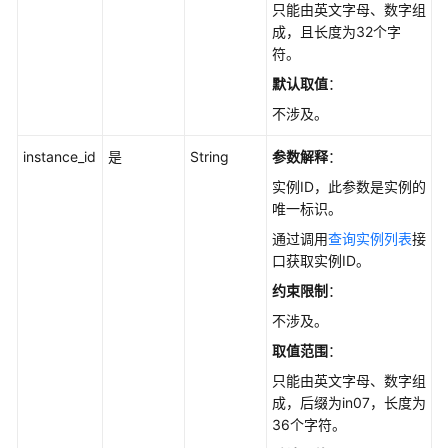
使
只能由英文字母、数字组
用
成，且长度为32个字
前
符。
必
默认取值
：
读
不涉及。
API
instance_id
是
String
参数解释
：
概
实例ID，此参数是实例的
览
唯一标识。
如
通过调用
查询实例列表
接
何
口获取实例ID。
调
约束限制
：
用
不涉及。
API
取值范围
：
API
只能由英文字母、数字组
成，后缀为in07，长度为
查
36个字符。
询