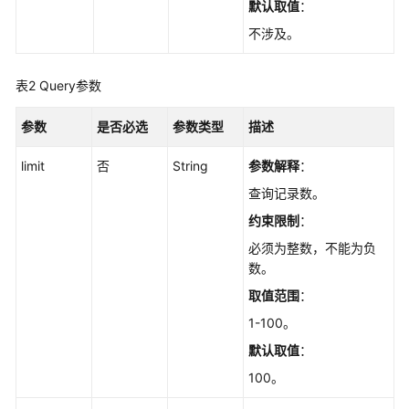
默认取值
：
数
据
不涉及。
库
引
表2
Query参数
擎
的
参数
是否必选
参数类型
描述
版
本
limit
否
String
参数解释
：
查
查询记录数。
询
约束限制
：
数
必须为整数，不能为负
据
数。
库
规
取值范围
：
格
1-100。
默认取值
：
实
例
100。
管