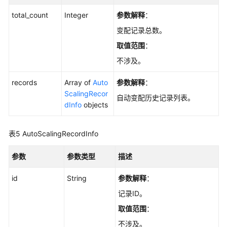
储
total_count
Integer
参数解释
：
扩
容
变配记录总数。
-
取值范围
：
ExpandGaussMySqlInstanceVolume
不涉及。
修
records
Array of
Auto
参数解释
：
改
ScalingRecor
自动变配历史记录列表。
实
dInfo
objects
例
名
称
表5
AutoScalingRecordInfo
-
UpdateGaussMySqlInstanceName
参数
参数类型
描述
重
id
String
参数解释
：
置
记录ID。
数
取值范围
：
据
库
不涉及。