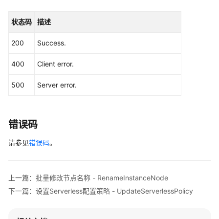
-
                .withRegion(GaussDBRegion.valueOf
UpdateGaussMySqlInstanceInternalIp
                .build();

状态码
描述
ShowAutoScalingHistoryRequest
request
=
n
修
        request.withInstanceId(
"{instance_id}"
);

200
Success.
改
try
 {

实
ShowAutoScalingHistoryResponse
respon
400
Client error.
例
            System.out.println(response.toString()
端
        } 
catch
 (ConnectionException e) {

500
Server error.
口
            e.printStackTrace();

-
        } 
catch
 (RequestTimeoutException e) {

UpdateGaussMySqlInstancePort
            e.printStackTrace();

        } 
catch
 (ServiceResponseException e) {

错误码
            e.printStackTrace();

修
请参见
错误码
。
            System.out.println(e.getHttpStatusCode
改
            System.out.println(e.getRequestId());

实
            System.out.println(e.getErrorCode());

例
            System.out.println(e.getErrorMsg());

备
上一篇：批量修改节点名称 - RenameInstanceNode
        }

注
下一篇：设置Serverless配置策略 - UpdateServerlessPolicy
    }

-
UpdateGaussMySqlInstanceAlias