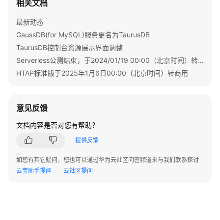
相关文档
申
最新动态
请
内
GaussDB(for MySQL)服务更名为TaurusDB
网
TaurusDB控制台资源展示界面调整
域
Serverless公测结束，于2024/01/19 00:00（北京时间）转商用
名
HTAP标准版于2025年1月6日00:00（北京时间）转商用
-
CreateGaussMysqlDns
意见反馈
修
改
文档内容是否对您有帮助？
内
提供反馈
网
域
如您有其它疑问，您也可以通过华为云社区问答频道来与我们联系探讨
名
云宝助手提问
云社区提问
-
ModifyGaussMysqlDns
查
询