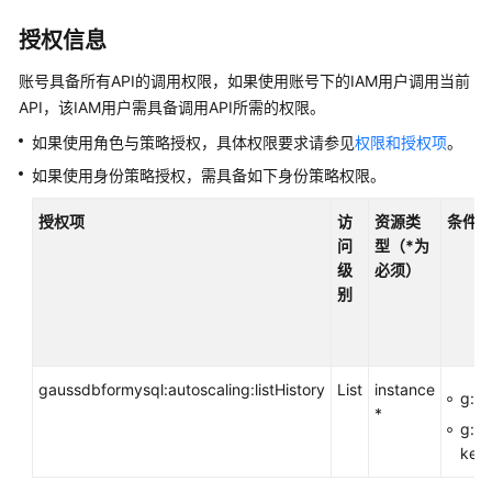
产
品
授权信息
介
账号具备所有API的调用权限，如果使用账号下的IAM用户调用当前
绍
API，该IAM用户需具备调用API所需的权限。
计
如果使用角色与策略授权，具体权限要求请参见
权限和授权项
。
费
如果使用身份策略授权，需具备如下身份策略权限。
说
明
授权项
访
资源类
条件
问
型（*为
快
级
必须）
速
别
入
门
内
gaussdbformysql:autoscaling:listHistory
List
instance
g:En
核
*
介
g:R
绍
key