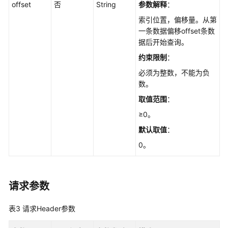
理
offset
否
String
参数解释
：
索引位置，偏移量。从第
创
一条数据偏移offset条数
建
据后开始查询。
数
约束限制
：
据
库
必须为整数，不能为负
实
数。
例
取值范围
：
-
≥0。
CreateGaussMySqlInstance
默认取值
：
重
0。
启
数
据
库
请求参数
实
例
表3
请求Header参数
-