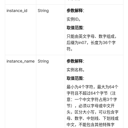
密
码
instance_id
String
参数解释
：
-
实例ID。
ResetGaussMySqlPassword
取值范围
：
变
只能由英文字母、数字组成，
更
后缀为in07，长度为36个字
实
符。
例
规
instance_name
String
参数解释
：
格
实例名称。
-
取值范围
：
ChangeGaussMySqlInstanceSpecification
最小为4个字符，最大为64个
查
字符且不超过64个字节（注
询
意：一个中文字符占用3个字
专
节），必须以字母或中文开
属
头，区分大小写，可以包含字
资
母、数字、中划线、下划线或
源
中文，不能包含其他特殊字