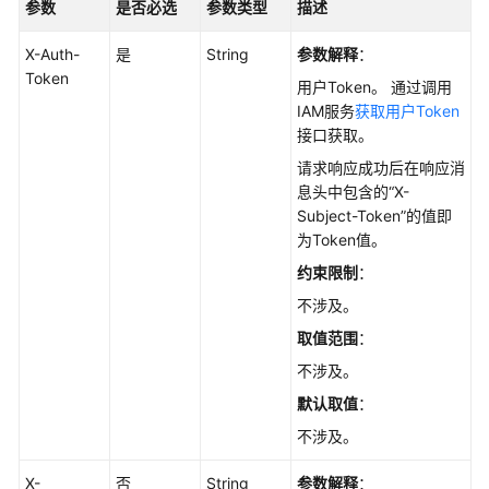
RestartGaussMySqlInstance
参数
是否必选
参数类型
描述
删
X-Auth-
是
String
参数解释
：
除/
Token
用户Token。 通过调用
退
IAM服务
获取用户Token
订
接口获取。
数
请求响应成功后在响应消
据
息头中包含的“X-
库
Subject-Token”的值即
实
为Token值。
例
-
约束限制
：
DeleteGaussMySqlInstance
不涉及。
取值范围
：
创
建
不涉及。
只
默认取值
：
读
不涉及。
节
点
X-
否
String
参数解释
：
-