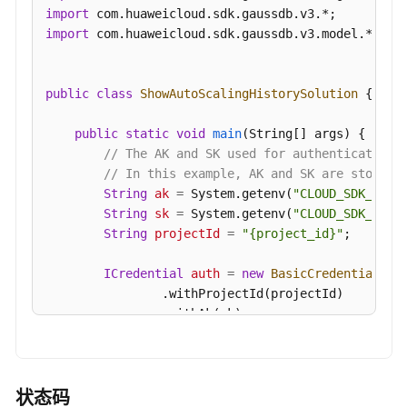
时
import
间
import
 com.huaweicloud.sdk.gaussdb.v3.model.*;

段
-
UpdateGaussMySqlInstanceOpsWindow
public
class
ShowAutoScalingHistorySolution
 {

修
public
static
void
main
(String[] args)
 {

改
// The AK and SK used for authentication 
安
// In this example, AK and SK are stored 
全
String
ak
=
 System.getenv(
"CLOUD_SDK_AK"
);
组
String
sk
=
 System.getenv(
"CLOUD_SDK_SK"
);
-
String
projectId
=
"{project_id}"
;

UpdateGaussMySqlInstanceSecurityGroup
ICredential
auth
=
new
BasicCredentials
()

修
                .withProjectId(projectId)

改
                .withAk(ak)

内
                .withSk(sk);

网
地
GaussDBClient
client
=
 GaussDBClient.newBu
址
                .withCredential(auth)

状态码