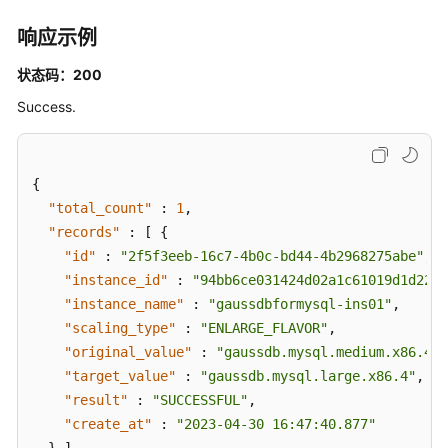
SwitchGaussMySqlInstanceSsl
响应示例
绑
状态码：200
定
Success.
弹
性
公
网
{
IP
"total_count"
:
1
,
地
"records"
:
[
{
址
"id"
:
"2f5f3eeb-16c7-4b0c-bd44-4b2968275abe"
,
-
"instance_id"
:
"94bb6ce031424d02a1c61019d1d2298
UpdateGaussMySqlInstanceEip
"instance_name"
:
"gaussdbformysql-ins01"
,
"scaling_type"
:
"ENLARGE_FLAVOR"
,
解
绑
"original_value"
:
"gaussdb.mysql.medium.x86.4"
,
弹
"target_value"
:
"gaussdb.mysql.large.x86.4"
,
性
"result"
:
"SUCCESSFUL"
,
公
"create_at"
:
"2023-04-30 16:47:40.877"
网