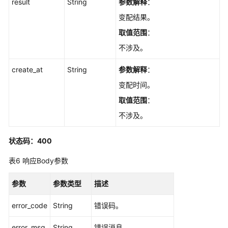
result
置
String
参数解释
：
实
变配结果。
例
取值范围
：
秒
级
不涉及。
监
控
create_at
String
参数解释
：
-
变配时间。
UpdateInstanceMonitor
取值范围
：
查
不涉及。
询
实
状态码：400
例
秒
表6
响应Body参数
级
监
参数
参数类型
描述
控
-
error_code
String
错误码。
ShowInstanceMonitorExtend
error_msg
String
错误消息。