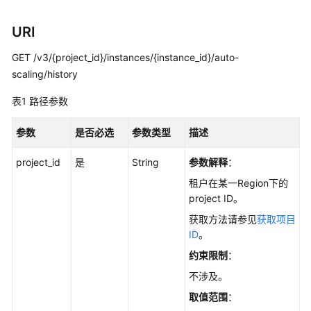
用
户
URI
指
南
GET /v3/{project_id}/instances/{instance_id}/auto-
scaling/history
最
佳
表1
路径参数
实
践
参数
是否必选
参数类型
描述
性
project_id
是
String
参数解释
：
能
租户在某一Region下的
白
project ID。
皮
获取方法请参见
获取项目
书
ID
。
API
约束限制
：
参
不涉及。
考
取值范围
：