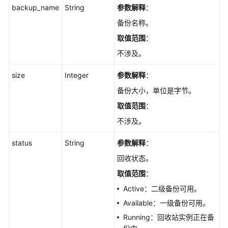
时
backup_name
String
参数解释
：
间
备份名称。
段
取值范围
：
-
UpdateGaussMySqlInstanceOpsWindow
不涉及。
修
size
Integer
参数解释
：
改
备份大小，单位是字节。
安
取值范围
：
全
组
不涉及。
-
UpdateGaussMySqlInstanceSecurityGroup
status
String
参数解释
：
回收状态。
修
取值范围
：
改
内
Active：二级备份可用。
网
Available：一级备份可用。
地
Running：回收站实例正在备
址