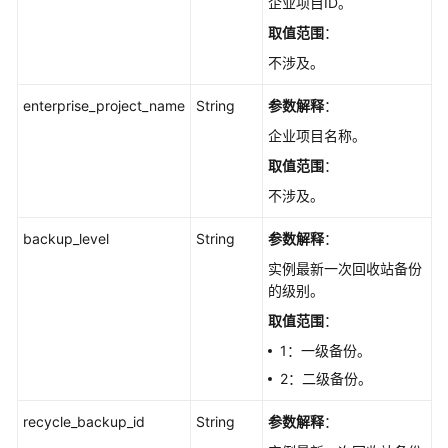
企业项目ID。
节
取值范围
：
点
不涉及。
重
启
enterprise_project_name
String
参数解释
：
-
RestartGaussMySqlNode
企业项目名称。
取值范围
：
内
不涉及。
核
版
backup_level
String
参数解释
：
本
升
实例最新一次回收站备份
级
的级别。
-
取值范围
：
UpgradeGaussMySqlInstanceDatabase
1：一级备份。
开
2：二级备份。
关
recycle_backup_id
SSL
String
参数解释
：
-