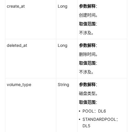
池
create_at
Long
参数解释
：
列
创建时间。
表
-
取值范围
：
ListGaussMySqlDedicatedResources
不涉及。
查
deleted_at
Long
参数解释
：
询
删除时间。
专
属
取值范围
：
资
不涉及。
源
信
volume_type
String
参数解释
：
息
磁盘类型。
详
情
取值范围
：
-
POOL：DL6
ShowDedicatedResourceInfo
STANDARDPOOL：
DL5
设