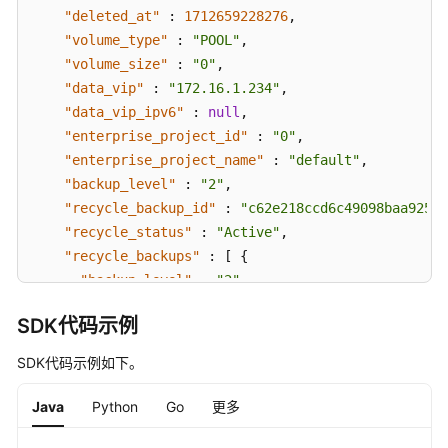
"deleted_at"
:
1712659228276
,
自
动
"volume_type"
:
"POOL"
,
变
"volume_size"
:
"0"
,
配
"data_vip"
:
"172.16.1.234"
,
-
"data_vip_ipv6"
:
null
,
ShowAutoScalingPolicy
"enterprise_project_id"
:
"0"
,
"enterprise_project_name"
:
"default"
,
资
"backup_level"
:
"2"
,
源
"recycle_backup_id"
:
"c62e218ccd6c49098baa92545
预
"recycle_status"
:
"Active"
,
校
"recycle_backups"
:
[
{
验
"backup_level"
:
"2"
,
-
"backup_id"
:
"c62e218ccd6c49098baa925453c65e2
CheckResource
SDK代码示例
"backup_name"
:
"taurus-090e539b45e047ee9cc177
查
"size"
:
74678272
,
SDK代码示例如下。
询
"status"
:
"Active"
,
实
"begin_time"
:
1764148420050
,
Java
Python
Go
更多
例
"end_time"
:
1764148668780
列