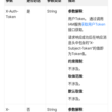
参数
是否必选
参数类型
描述
理
X-Auth-
是
String
参数解释
：
创
Token
建
用户Token。 通过调用
数
IAM服务
获取用户Token
据
接口获取。
库
请求响应成功后在响应消
实
息头中包含的“X-
例
Subject-Token”的值即
-
为Token值。
CreateGaussMySqlInstance
约束限制
：
重
不涉及。
启
取值范围
：
数
不涉及。
据
库
默认取值
：
实
不涉及。
例
-
X-
否
String
参数解释
：