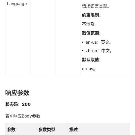
RestartGaussMySqlInstance
Language
请求语言类型。
删
约束限制
：
除/
不涉及。
退
取值范围
：
订
数
en-us：英文。
据
zh-cn：中文。
库
默认取值
：
实
例
en-us。
-
DeleteGaussMySqlInstance
响应参数
创
建
状态码：200
只
读
表4
响应Body参数
节
点
参数
参数类型
描述
-