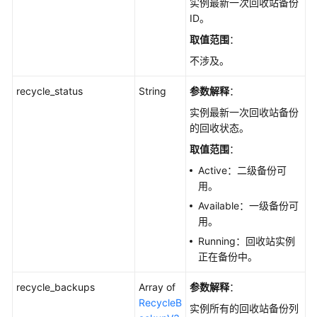
实例最新一次回收站备份
SwitchGaussMySqlInstanceSsl
ID。
取值范围
：
绑
定
不涉及。
弹
recycle_status
String
参数解释
：
性
公
实例最新一次回收站备份
网
的回收状态。
IP
取值范围
：
地
址
Active：二级备份可
-
用。
UpdateGaussMySqlInstanceEip
Available：一级备份可
用。
解
Running：回收站实例
绑
正在备份中。
弹
性
recycle_backups
Array of
参数解释
：
公
RecycleB
实例所有的回收站备份列
网