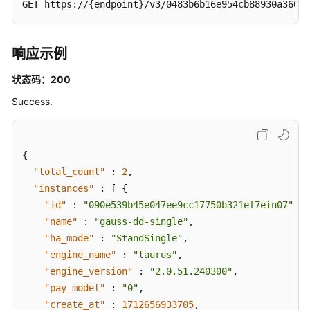
GET https://{endpoint}/v3/0483b6b16e954cb88930a360d2
内
核
版
响应示例
本
信
状态码：200
息
Success.
-
ShowInstanceDatabaseVersion
设
{
置
"total_count"
:
2
,
自
"instances"
:
[
{
动
"id"
:
"090e539b45e047ee9cc17750b321ef7ein07"
,
变
"name"
:
"gauss-dd-single"
,
配
"ha_mode"
:
"StandSingle"
,
-
"engine_name"
:
"taurus"
,
UpdateAutoScalingPolicy
"engine_version"
:
"2.0.51.240300"
,
"pay_model"
:
"0"
,
查
"create_at"
:
1712656933705
,
询