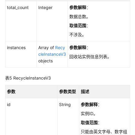
CreateGaussMySqlReadonlyNode
total_count
Integer
参数解释
：
数据总数。
删
取值范围
：
除/
退
不涉及。
订
只
instances
Array of
Recy
参数解释
：
读
cleInstanceV3
回收站实例信息列表。
节
objects
点
-
表5
RecycleInstanceV3
DeleteGaussMySqlReadonlyNode
参数
参数类型
描述
包
年/
id
String
参数解释
：
包
月
实例ID。
实
取值范围
：
例
只能由英文字母、数字组
存