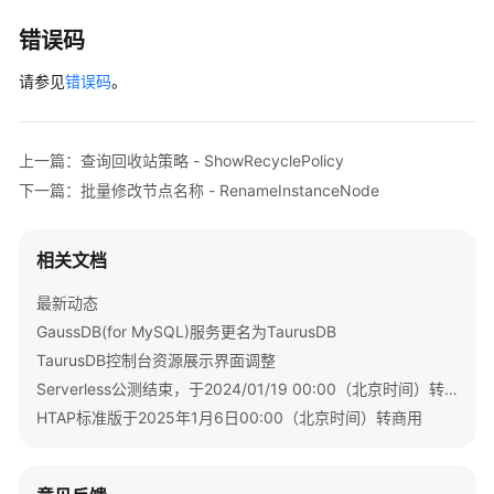
站
        } 
catch
 (ServiceResponseException e) {

策
            e.printStackTrace();

错误码
略
            System.out.println(e.getHttpStatusCode
-
请参见
错误码
。
            System.out.println(e.getRequestId());

ShowRecyclePolicy
            System.out.println(e.getErrorCode());

            System.out.println(e.getErrorMsg());

查
        }

上一篇：查询回收站策略 - ShowRecyclePolicy
询
    }

下一篇：批量修改节点名称 - RenameInstanceNode
回
收
站
相关文档
实
例
最新动态
信
GaussDB(for MySQL)服务更名为TaurusDB
息
TaurusDB控制台资源展示界面调整
-
Serverless公测结束，于2024/01/19 00:00（北京时间）转商用
ListRecycleInstances
HTAP标准版于2025年1月6日00:00（北京时间）转商用
批
量