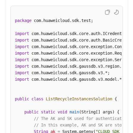
}
,
{
表
"backup_level"
:
"2"
,
-
"backup_id"
:
"97ae2184446c49098baa925453c65e2
ListGaussMySqlInstancesUnifyStatus
package
 com.huaweicloud.sdk.test;

"backup_name"
:
"taurus-090e539b45e047ee9cc177
"size"
:
75678272
,
查
import
"status"
:
"Active"
,
询
import
"begin_time"
:
1764148426056
,
实
import
"end_time"
:
1764148668780
例
import
详
}
]
import
情
}
,
{
import
信
"id"
:
"632423cc56c348bd967b3a03e7abdab9in07"
,
import
息
"name"
:
"gauss-dd-single"
,
import
 com.huaweicloud.sdk.gaussdb.v3.model.*;

-
"ha_mode"
:
"StandSingle"
,
ShowGaussMySqlInstanceInfoUnifyStatus
"engine_name"
:
"taurus"
,
public
class
ListRecycleInstancesSolution
 {

"engine_version"
:
"2.0.51.240300"
,
批
"pay_model"
:
"0"
,
量
public
static
void
main
(String[] args)
 {

"create_at"
:
1712658210524
,
查
// The AK and SK used for authentication 
"deleted_at"
:
1712659158927
,
询
// In this example, AK and SK are stored 
"volume_type"
:
"POOL"
,
实
String
ak
=
 System.getenv(
"CLOUD_SDK_AK"
);