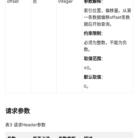
offset
否
Integer
参数解释
：
数
据
索引位置，偏移量。从第
库
一条数据偏移offset条数
引
据后开始查询。
擎
约束限制
：
的
必须为整数，不能为负
版
数。
本
取值范围
：
查
≥0。
询
默认取值
：
数
据
0。
库
规
格
请求参数
实
表3
请求Header参数
例
管