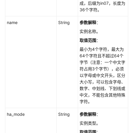
成，后缀为in07，长度为
储
36个字符。
扩
容
name
String
参数解释
：
-
ExpandGaussMySqlInstanceVolume
实例名称。
取值范围
：
修
最小为4个字符，最大为
改
64个字符且不超过64个
实
字节（注意：一个中文字
例
符占用3个字节），必须
名
以字母或中文开头，区分
称
大小写，可以包含字母、
-
数字、中划线、下划线或
UpdateGaussMySqlInstanceName
中文，不能包含其他特殊
字符。
重
置
ha_mode
String
参数解释
：
数
实例类型。
据
库
取值范围
：