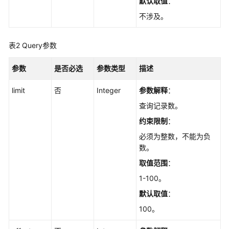
默认取值
：
使
用
不涉及。
前
必
表2
Query参数
读
参数
是否必选
参数类型
描述
API
概
limit
否
Integer
参数解释
：
览
查询记录数。
如
约束限制
：
何
必须为整数，不能为负
调
数。
用
取值范围
：
API
1-100。
API
默认取值
：
100。
查
询