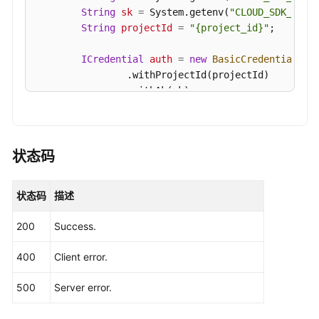
"volume_size"
:
"0"
,
例
String
sk
=
 System.getenv(
"CLOUD_SDK_SK"
);
详
"data_vip"
:
"172.16.1.194"
,
String
projectId
=
"{project_id}"
;

情
"data_vip_ipv6"
:
null
,
-
"enterprise_project_id"
:
"0"
,
ICredential
auth
=
new
BasicCredentials
()

ListGaussMySqlInstanceDetailInfoUnifyStatus
"enterprise_project_name"
:
"default"
,
                .withProjectId(projectId)

                .withAk(ak)

"backup_level"
:
"2"
,
设
                .withSk(sk);

"recycle_backup_id"
:
"70d03dc459304f7298c0f5b49
置
"recycle_status"
:
"Active"
,
回
GaussDBClient
client
=
 GaussDBClient.newBu
"recycle_backups"
:
[
{
收
                .withCredential(auth)

状态码
"backup_level"
:
"2"
,
站
                .withRegion(GaussDBRegion.valueOf
"backup_id"
:
"70d03dc459304f7298c0f5b49286f37
策
                .build();

"backup_name"
:
"taurus-632423cc56c348bd967b3a
状态码
描述
略
ListRecycleInstancesRequest
request
=
new
"size"
:
74678272
,
-
try
 {

200
Success.
SetRecyclePolicy
"status"
:
"Active"
,
ListRecycleInstancesResponse
response
"begin_time"
:
1764148420050
,
            System.out.println(response.toString()
400
Client error.
查
"end_time"
:
1764148668780
        } 
catch
 (ConnectionException e) {

询
            e.printStackTrace();

}
]
500
Server error.
回
        } 
catch
 (RequestTimeoutException e) {

}
]
收
            e.printStackTrace();

}