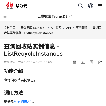
云数据库 TaurusDB
文档首页
/
云数据库 TaurusDB
/
API参考
/
API
/
实例管理
/
查询回
收站实例信息 - ListRecycleInstances
查询回收站实例信息 -
ListRecycleInstances
最
新
更新时间：
2026-07-14 GMT+08:00
动
功能介绍
态
查询回收站实例信息。
服
务
公
调用方法
告
请参见
如何调用API
。