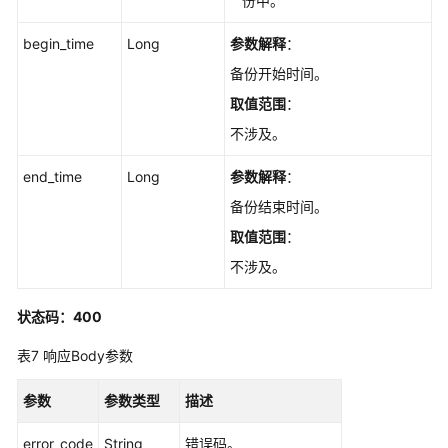
份中。
-
UpdateGaussMySqlInstanceInternalIp
begin_time
Long
参数解释
：
修
备份开始时间。
改
取值范围
：
实
不涉及。
例
端
end_time
Long
参数解释
：
口
-
备份结束时间。
UpdateGaussMySqlInstancePort
取值范围
：
不涉及。
修
改
状态码：400
实
例
表7
响应Body参数
备
注
参数
参数类型
描述
-
UpdateGaussMySqlInstanceAlias
error_code
String
错误码。