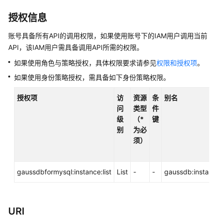
产
品
授权信息
介
账号具备所有API的调用权限，如果使用账号下的IAM用户调用当前
绍
API，该IAM用户需具备调用API所需的权限。
计
如果使用角色与策略授权，具体权限要求请参见
权限和授权项
。
费
如果使用身份策略授权，需具备如下身份策略权限。
说
明
授权项
访
资源
条
别名
问
类型
件
快
级
（*
键
速
别
为必
入
须）
门
内
gaussdbformysql:instance:list
List
-
-
gaussdb:instance
核
介
绍
URI