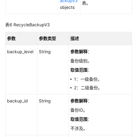
ackupV3
表。
IP
objects
地
址
-
表6
RecycleBackupV3
CancelGaussMySqlInstanceEip
参数
参数类型
描述
手
backup_level
String
参数解释
：
动
主
备份级别。
备
取值范围
：
倒
换
1：一级备份。
-
2：二级备份。
InvokeGaussMySqlInstanceSwitchOver
backup_id
String
参数解释
：
设
备份ID。
置
取值范围
：
可
维
不涉及。
护