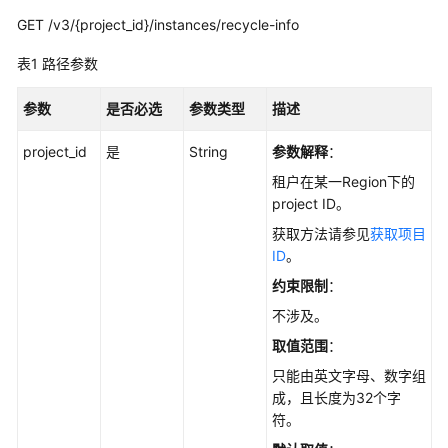
用
GET /v3/{project_id}/instances/recycle-info
户
指
表1
路径参数
南
参数
是否必选
参数类型
描述
最
佳
project_id
是
String
参数解释
：
实
租户在某一Region下的
践
project ID。
性
获取方法请参见
获取项目
能
ID
。
白
约束限制
：
皮
不涉及。
书
取值范围
：
API
只能由英文字母、数字组
参
成，且长度为32个字
考
符。