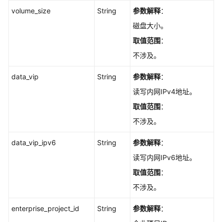
置
volume_size
String
参数解释
：
实
例
磁盘大小。
秒
取值范围
：
级
不涉及。
监
控
data_vip
String
参数解释
：
-
UpdateInstanceMonitor
读写内网IPv4地址。
取值范围
：
查
不涉及。
询
实
data_vip_ipv6
String
参数解释
：
例
秒
读写内网IPv6地址。
级
取值范围
：
监
不涉及。
控
-
enterprise_project_id
String
参数解释
：
ShowInstanceMonitorExtend