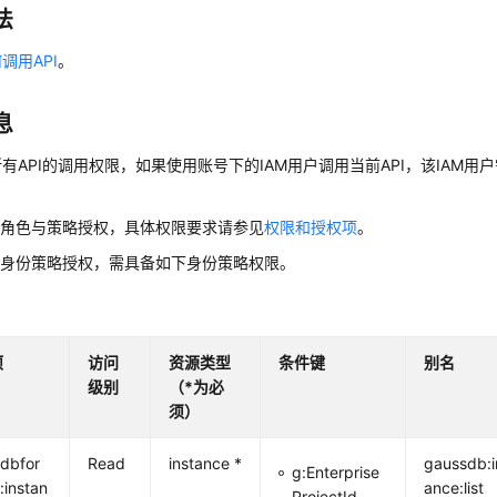
法
调用API
。
息
有API的调用权限，如果使用账号下的IAM用户调用当前API，该IAM用户
用角色与策略授权，具体权限要求请参见
权限和授权项
。
用身份策略授权，需具备如下身份策略权限。
项
访问
资源类型
条件键
别名
级别
（*为必
须）
dbfor
Read
instance *
gaussdb:i
g:Enterprise
:instan
ance:list
ProjectId