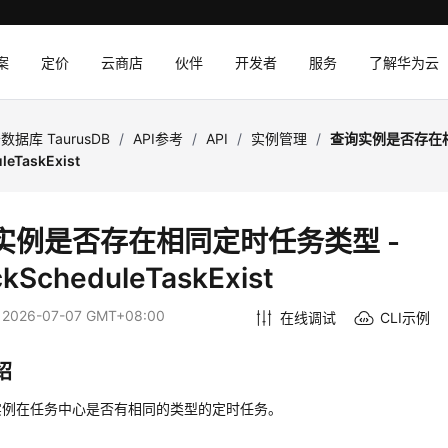
案
定价
云商店
伙伴
开发者
服务
了解华为云
数据库 TaurusDB
/
API参考
/
API
/
实例管理
/
查询实例是否存在相
leTaskExist
实例是否存在相同定时任务类型 -
kScheduleTaskExist
：
2026-07-07 GMT+08:00
在线调试
CLI示例
绍
实例在任务中心是否有相同的类型的定时任务。