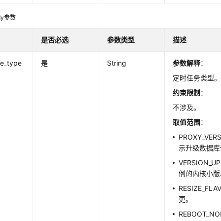
dy参数
是否必选
参数类型
描述
le_type
是
String
参数解释
：
定时任务类型
约束限制
：
不涉及。
取值范围
：
PROXY_VER
示升级数据库
VERSION_
例的内核小版
RESIZE_F
更。
REBOOT_