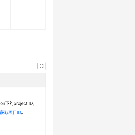
n下的project ID。
见
获取项目ID
。