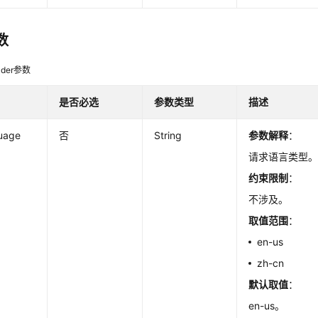
数
der参数
是否必选
参数类型
描述
uage
否
String
参数解释
：
请求语言类型
约束限制
：
不涉及。
取值范围
：
en-us
zh-cn
默认取值
：
en-us。