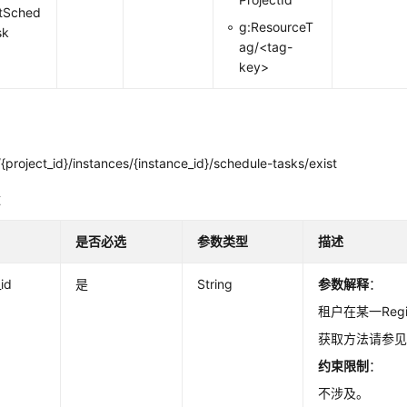
tSched
g:ResourceT
sk
ag/<tag-
key>
project_id}/instances/{instance_id}/schedule-tasks/exist
数
是否必选
参数类型
描述
_id
是
String
参数解释
：
租户在某一Regio
获取方法请参
约束限制
：
不涉及。