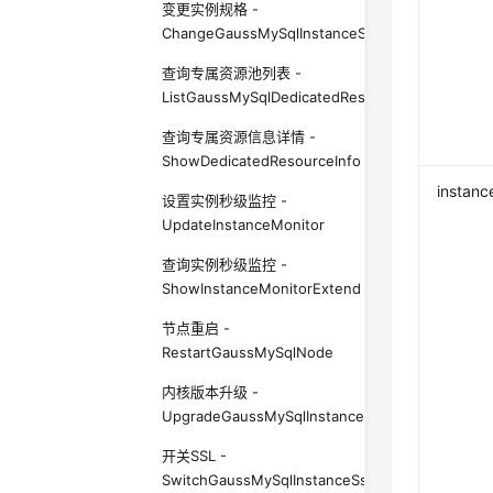
变更实例规格 -
ChangeGaussMySqlInstanceSpecification
查询专属资源池列表 -
ListGaussMySqlDedicatedResources
查询专属资源信息详情 -
ShowDedicatedResourceInfo
instanc
设置实例秒级监控 -
UpdateInstanceMonitor
查询实例秒级监控 -
ShowInstanceMonitorExtend
节点重启 -
RestartGaussMySqlNode
内核版本升级 -
UpgradeGaussMySqlInstanceDatabase
开关SSL -
SwitchGaussMySqlInstanceSsl