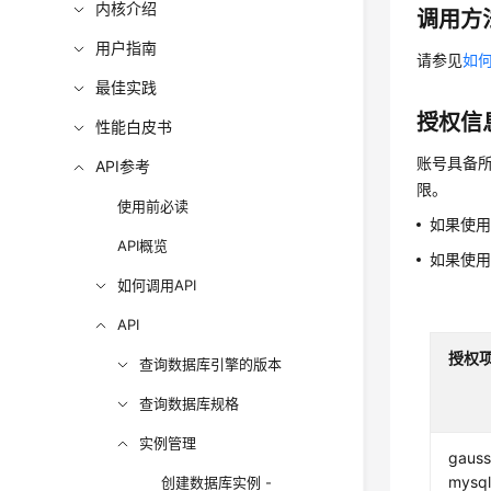
内核介绍
调用方
用户指南
请参见
如何
最佳实践
授权信
性能白皮书
账号具备所
API参考
限。
使用前必读
如果使
API概览
如果使
如何调用API
API
授权
查询数据库引擎的版本
查询数据库规格
实例管理
gauss
mysql
创建数据库实例 -