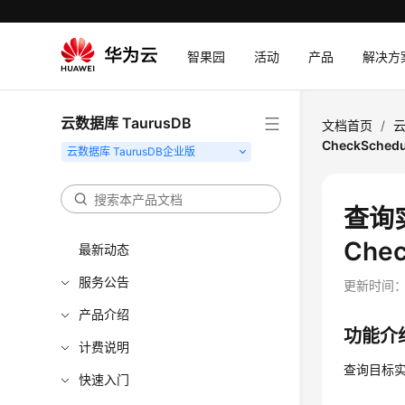
智果园
活动
产品
解决方
云数据库 TaurusDB
文档首页
/
云
CheckSchedu
查询
Chec
最新动态
服务公告
更新时间
产品介绍
功能介
计费说明
查询目标
快速入门