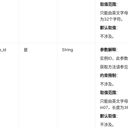
取值范围
：
只能由英文字
为32个字符。
默认取值
：
不涉及。
e_id
是
String
参数解释
：
实例ID，此参
获取方法请参
约束限制
：
不涉及。
取值范围
：
只能由英文字
in07，长度为
默认取值
：
不涉及。