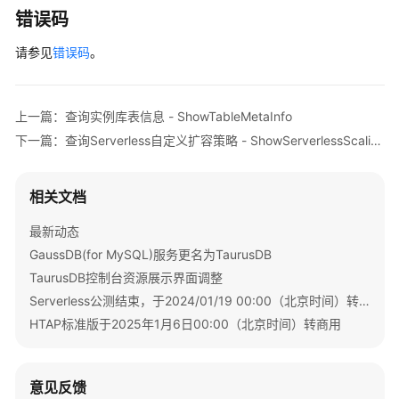
解
        } 
catch
 (ServiceResponseException e) {

错误码
绑
            e.printStackTrace();

弹
请参见
错误码
。
            System.out.println(e.getHttpStatusCode
性
            System.out.println(e.getRequestId());

公
            System.out.println(e.getErrorCode());

网
            System.out.println(e.getErrorMsg());

上一篇：查询实例库表信息 - ShowTableMetaInfo
IP
        }

地
下一篇：查询Serverless自定义扩容策略 - ShowServerlessScalingPolicy
    }

址
-
相关文档
CancelGaussMySqlInstanceEip
最新动态
手
GaussDB(for MySQL)服务更名为TaurusDB
动
主
TaurusDB控制台资源展示界面调整
备
Serverless公测结束，于2024/01/19 00:00（北京时间）转商用
倒
HTAP标准版于2025年1月6日00:00（北京时间）转商用
换
-
InvokeGaussMySqlInstanceSwitchOver
意见反馈