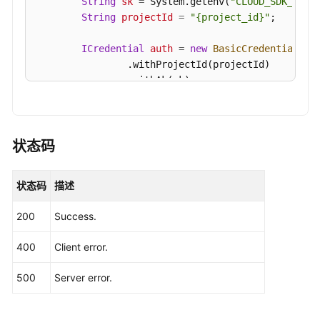
String
sk
=
 System.getenv(
"CLOUD_SDK_SK"
);
UpgradeGaussMySqlInstanceDatabase
String
projectId
=
"{project_id}"
;

开
ICredential
auth
=
new
BasicCredentials
()

关
                .withProjectId(projectId)

SSL
                .withAk(ak)

-
                .withSk(sk);

SwitchGaussMySqlInstanceSsl
GaussDBClient
client
=
 GaussDBClient.newBu
绑
                .withCredential(auth)

状态码
定
                .withRegion(GaussDBRegion.valueOf
弹
                .build();

性
状态码
描述
ShowServerlessComputeAbilityPolicyRequest
公
        request.withInstanceId(
"{instance_id}"
);

网
200
Success.
try
 {

IP
ShowServerlessComputeAbilityPolicyRes
地
400
Client error.
            System.out.println(response.toString()
址
        } 
catch
 (ConnectionException e) {

-
500
Server error.
            e.printStackTrace();

UpdateGaussMySqlInstanceEip
        } 
catch
 (RequestTimeoutException e) {

            e.printStackTrace();
