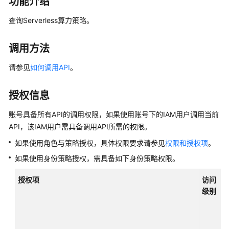
功能介绍
服
务
查询Serverless算力策略。
公
告
调用方法
产
请参见
如何调用API
。
品
介
授权信息
绍
账号具备所有API的调用权限，如果使用账号下的IAM用户调用当前
计
API，该IAM用户需具备调用API所需的权限。
费
如果使用角色与策略授权，具体权限要求请参见
权限和授权项
。
说
明
如果使用身份策略授权，需具备如下身份策略权限。
授权项
访问
快
级别
速
入
门