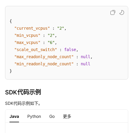
情
-
ShowDedicatedResourceInfo
{
"current_vcpus"
:
"2"
,
设
"min_vcpus"
:
"2"
,
置
"max_vcpus"
:
"6"
,
实
"scale_out_switch"
例
:
false
,
秒
"max_readonly_node_count"
:
null
,
级
"min_readonly_node_count"
:
null
监
}
控
-
UpdateInstanceMonitor
SDK代码示例
查
SDK代码示例如下。
询
实
Java
Python
Go
更多
例
秒