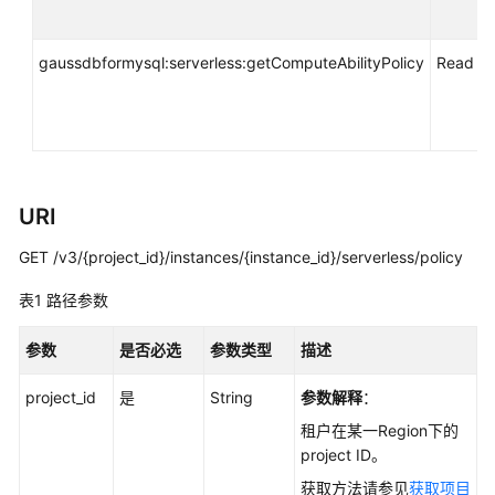
内
核
gaussdbformysql:serverless:getComputeAbilityPolicy
Read
i
介
*
绍
用
户
指
URI
南
GET /v3/{project_id}/instances/{instance_id}/serverless/policy
最
佳
表1
路径参数
实
践
参数
是否必选
参数类型
描述
性
project_id
是
String
参数解释
：
能
租户在某一Region下的
白
project ID。
皮
书
获取方法请参见
获取项目