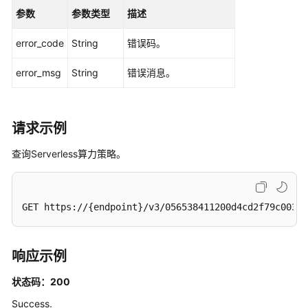
询
参数
参数类型
描述
专
属
error_code
String
错误码。
资
error_msg
源
String
错误消息。
池
列
表
请求示例
-
ListGaussMySqlDedicatedResources
查询Serverless算力策略。
查
询
GET https://{endpoint}/v3/056538411200d4cd2f79c003c7
专
属
资
响应示例
源
信
状态码：200
息
详
Success.