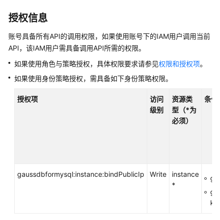
产
品
授权信息
介
账号具备所有API的调用权限，如果使用账号下的IAM用户调用当前
绍
API，该IAM用户需具备调用API所需的权限。
计
如果使用角色与策略授权，具体权限要求请参见
权限和授权项
。
费
如果使用身份策略授权，需具备如下身份策略权限。
说
明
授权项
访问
资源类
条件
级别
型（*为
快
必须）
速
入
门
内
gaussdbformysql:instance:bindPublicIp
Write
instance
g:E
核
*
介
g:
绍
ke