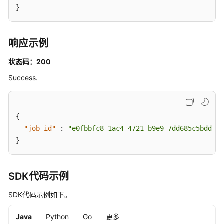
池
}
列
表
-
响应示例
ListGaussMySqlDedicatedResources
状态码：200
查
Success.
询
专
属
资
{
源
"job_id"
:
"e0fbbfc8-1ac4-4721-b9e9-7dd685c5bdd7"
信
}
息
详
情
SDK代码示例
-
ShowDedicatedResourceInfo
SDK代码示例如下。
设
Java
Python
Go
更多