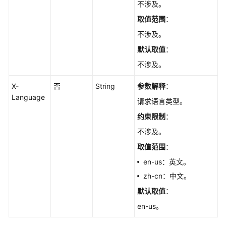
理
不涉及。
取值范围
：
创
不涉及。
建
数
默认取值
：
据
不涉及。
库
实
X-
否
String
参数解释
：
例
Language
请求语言类型。
-
CreateGaussMySqlInstance
约束限制
：
不涉及。
重
取值范围
：
启
数
en-us：英文。
据
zh-cn：中文。
库
默认取值
：
实
例
en-us。
-