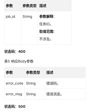
储
参数
参数类型
描述
扩
容
job_id
String
参数解释
：
-
任务ID。
ExpandGaussMySqlInstanceVolume
取值范围
：
修
不涉及。
改
实
状态码：400
例
名
表5
响应Body参数
称
-
参数
参数类型
描述
UpdateGaussMySqlInstanceName
error_code
String
错误码。
重
置
error_msg
String
错误消息。
数
据
状态码：500
库