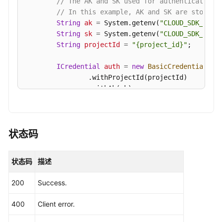
// The AK and SK used for authentication 
节
// In this example, AK and SK are stored 
点
String
ak
=
 System.getenv(
"CLOUD_SDK_AK"
);
重
String
sk
=
 System.getenv(
"CLOUD_SDK_SK"
);
启
String
projectId
=
"{project_id}"
;

-
RestartGaussMySqlNode
ICredential
auth
=
new
BasicCredentials
()

                .withProjectId(projectId)

内
                .withAk(ak)

核
                .withSk(sk);

版
本
GaussDBClient
client
=
 GaussDBClient.newBu
升
                .withCredential(auth)

状态码
级
                .withRegion(GaussDBRegion.valueOf
-
                .build();

状态码
描述
UpgradeGaussMySqlInstanceDatabase
UpdateGaussMySqlInstanceEipRequest
reques
        request.withInstanceId(
"{instance_id}"
);

200
Success.
ModifyBindEipRequest
body
=
new
ModifyBin
开
        body.withPublicIpId(
"8403e9cd-a7fa-4288-8
关
400
Client error.
        body.withPublicIp(
"10.145.51.214"
);

SSL
        request.withBody(body);

-