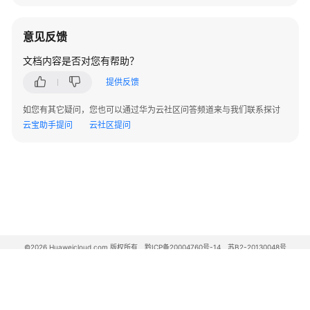
IP
地
意见反馈
址
-
文档内容是否对您有帮助？
CancelGaussMySqlInstanceEip
提供反馈
手
如您有其它疑问，您也可以通过华为云社区问答频道来与我们联系探讨
动
云宝助手提问
云社区提问
主
备
倒
换
-
InvokeGaussMySqlInstanceSwitchOver
设
©2026 Huaweicloud.com 版权所有
黔ICP备20004760号-14
苏B2-20130048号
置
A2.B1.B2-20070312
增值电信业务经营许可证：B1.B2-20200593 | 代理域名注册服务机构：新网、西数
可
电子营业执照
贵公网安备 52990002000093号
维
护