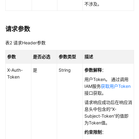
数
不涉及。
据
库
引
请求参数
擎
的
表2
请求Header参数
版
本
参数
是否必选
参数类型
描述
查
X-Auth-
是
String
参数解释
：
询
Token
数
用户Token。 通过调用
据
IAM服务
获取用户Token
库
接口获取。
规
请求响应成功后在响应消
格
息头中包含的“X-
Subject-Token”的值即
实
为Token值。
例
约束限制
：
管