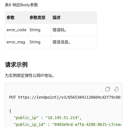
密
表6
响应Body参数
码
-
参数
参数类型
描述
ResetGaussMySqlPassword
error_code
String
错误码。
变
更
error_msg
String
错误消息。
实
例
规
请求示例
格
-
为实例绑定弹性公网IP地址。
ChangeGaussMySqlInstanceSpecification
查
PUT https://{endpoint}/v3/056538411200d4cd2f79c003c7
询
专
属
{

资
"public_ip"
 : 
"10.145.51.214"
,

源
"public_ip_id"
 : 
"8403e9cd-a7fa-4288-8b15-c7ceac1e