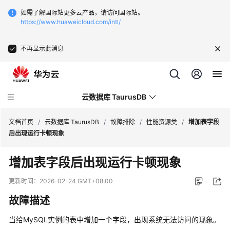
如需了解国际站更多云产品，请访问国际站。
https://www.huaweicloud.com/intl/
不再显示此消息
云数据库 TaurusDB
文档首页
/
云数据库 TaurusDB
/
故障排除
/
性能资源类
/
增加表字段
后出现运行卡顿现象
增加表字段后出现运行卡顿现象
最
更新时间：
2026-02-24 GMT+08:00
新
故障描述
动
态
当给MySQL实例的表中增加一个字段，出现系统无法访问的现象。