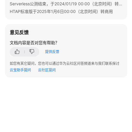
Serverless公测结束，于2024/01/19 00:00（北京时间）转商用
内
HTAP标准版于2025年1月6日00:00（北京时间）转商用
核
介
绍
意见反馈
用
文档内容是否对您有帮助？
户
指
提供反馈
南
如您有其它疑问，您也可以通过华为云社区问答频道来与我们联系探讨
云宝助手提问
云社区提问
最
佳
实
践
性
能
白
皮
书