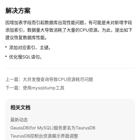
服
解决方案
务
公
因增加表字段而引起数据库出现性能问题，有可能是未对新增字段
告
添加索引，数据量大导致消耗了大量的CPU资源。为此，提出如下
建议恢复数据库性能。
产
品
添加对应索引、主键。
介
优化慢SQL语句。
绍
计
上一篇：大并发慢查询导致CPU资源耗尽问题
费
下一篇：使用mysqldump工具
说
明
相关文档
快
速
最新动态
入
GaussDB(for MySQL)服务更名为TaurusDB
门
TaurusDB控制台资源展示界面调整