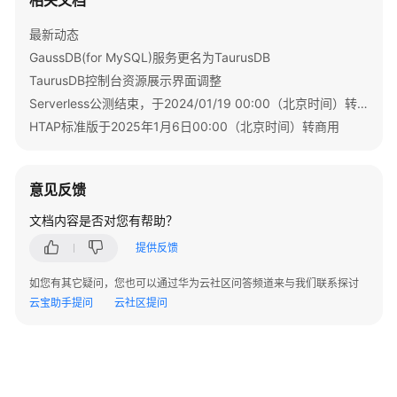
最新动态
故
障
GaussDB(for MySQL)服务更名为TaurusDB
排
TaurusDB控制台资源展示界面调整
除
Serverless公测结束，于2024/01/19 00:00（北京时间）转商用
HTAP标准版于2025年1月6日00:00（北京时间）转商用
连
接
类
意见反馈
SQL
文档内容是否对您有帮助？
类
提供反馈
参
如您有其它疑问，您也可以通过华为云社区问答频道来与我们联系探讨
数
云宝助手提问
云社区提问
类
Binlog
类