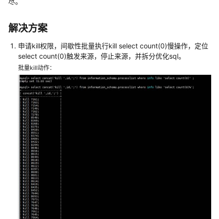
尽。
内
核
解决方案
介
绍
申请kill权限，间歇性批量执行kill select count(0)慢操作，定位
select count(0)触发来源，停止来源，并拆分优化sql。
用
批量kill动作：
户
指
南
最
佳
实
践
性
能
白
皮
书