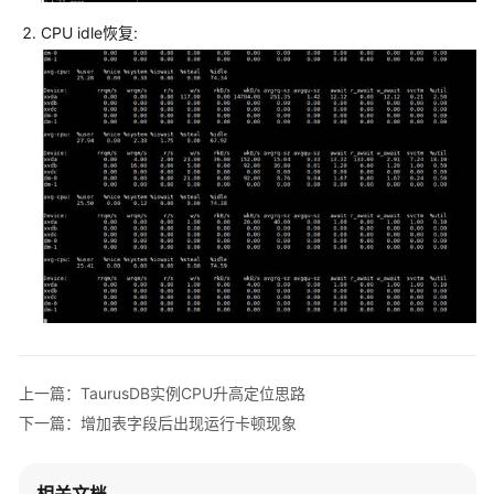
CPU idle恢复:
API
参
考
SDK
参
考
场
景
代
码
示
例
上一篇：TaurusDB实例CPU升高定位思路
常
下一篇：增加表字段后出现运行卡顿现象
见
问
题
相关文档