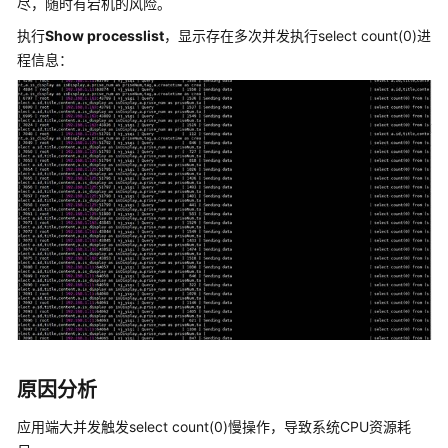
尽，随时有宕机的风险。
服
执行
Show processlist
，显示存在多次并发执行select count(0)进
务
程信息：
公
告
产
品
介
绍
计
费
说
明
快
速
原因分析
入
门
应用端大并发触发select count(0)慢操作，导致系统CPU资源耗