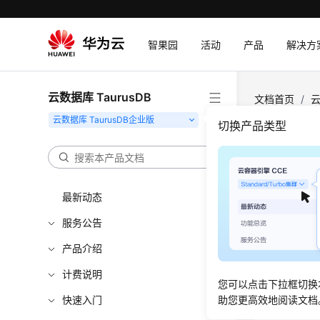
智果园
活动
产品
解决方
云数据库 TaurusDB
文档首页
/
云
切换产品类型
表空
更新时间
最新动态
场景描
服务公告
产品介绍
在使用
Tau
49.9G
计费说明
您可以点击下拉框切换
快速入门
助您更高效地阅读文档
原因分