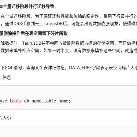
RS全量迁移阶段并行迁移导致
RS在全量迁移阶段，为了保证迁移性能和传输的稳定性，采用了行级并行
，通过DRS迁移到云上
TaurusDB
后，可能会出现数据膨胀现象，使得磁
大量删除操作后在表空间留下碎片所致
删除数据时，
TaurusDB
并不会回收被删除数据占据的存储空间，而只做标
的数据来填补相应空间，如果一时半会，没有数据来填补这些空间，就造
下SQL语句，查询某个表详细信息，DATA_FREE字段表示表空间碎片大
计信息
yze 
table
 db_name
.table_name
;
片大小