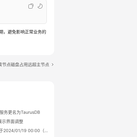
高峰期，避免影响正常业务的
B只读节点磁盘占用远超主节点
L)服务更名为TaurusDB
源展示界面调整
Serverless公测结束，于2024/01/19 00:00（北京时间）转商用