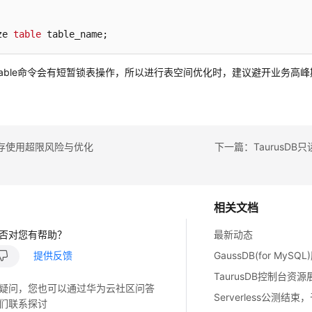
ze 
table
 table_name;
ize table命令会有短暂锁表操作，所以进行表空间优化时，建议避开业务
存使用超限风险与优化
下一篇：TaurusD
相关文档
否对您有帮助？
最新动态
提供反馈
GaussDB(for MySQ
TaurusDB控制台资
疑问，您也可以通过华为云社区问答
们联系探讨