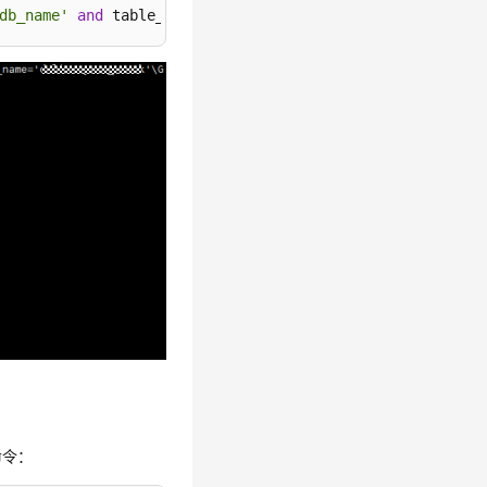
db_name'
and
 table_name = 
'table_name'
\G;
命令：