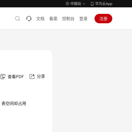
中国站
华为云App
文档
备案
控制台
登录
注册
分享
查看PDF
，表空间却占用