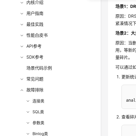
内核介绍
场景1：D
用户指南
原因：D
紧凑情况下
最佳实践
场景2：
性能白皮书
原因：当
API参考
用，等新
SDK参考
量碎片。
可以通过如
场景代码示例
更新统
常见问题
故障排除
anal
连接类
SQL类
查看碎
参数类
Binlog类