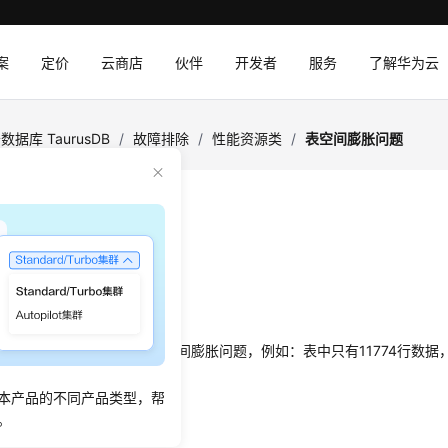
案
定价
云商店
伙伴
开发者
服务
了解华为云
数据库 TaurusDB
/
故障排除
/
性能资源类
/
表空间膨胀问题
间膨胀问题
：
2024-12-16 GMT+08:00
述
rusDB
过程中，经常遇到表空间膨胀问题，例如：表中只有11774行数据
B，将该表导出到本地只有800M。
本产品的不同产品类型，帮
。
析