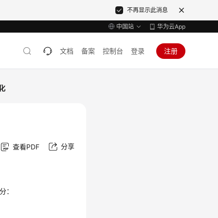
不再显示此消息
中国站
华为云App
文档
备案
控制台
登录
注册
化
分享
查看PDF
部分：