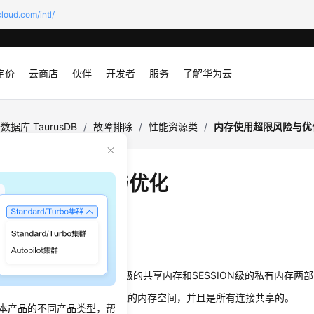
loud.com/intl/
定价
云商店
伙伴
开发者
服务
了解华为云
数据库 TaurusDB
/
故障排除
/
性能资源类
/
内存使用超限风险与优
使用超限风险与优化
：
2024-12-16 GMT+08:00
sDB
内存说明
的内存大体可以分为GLOBAL级的共享内存和SESSION级的私有内存两
存是实例创建时根据参数值分配的内存空间，并且是所有连接共享的。
本产品的不同产品类型，帮