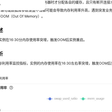
存用于每个连接到
TaurusDB
服务器时才分配各自的缓存，且只有断开连接
。
QL语句或数据库参数设置不当都可能会导致内存利用率升高，遇到突发业
OM（Out Of Memory）。
述
实例在16:30分内存使用率突增，触发OOM后实例重启。
析
存利用率监控指标，实例的内存使用率在16:30左右率突增，触发OOM
利用率