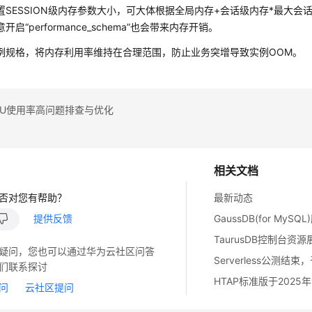
置SESSION级内存参数大小，可大体根据全局内存+会话级内存*最大会
开启“performance_schema”也会带来内存开销。
例规格，将内存利用率维持在合理范围，防止业务突增导致实例OOM。
PU使用率高问题排查与优化
相关文档
否对您有帮助？
最新动态
提供反馈
GaussDB(for MySQ
TaurusDB控制台资
疑问，您也可以通过华为云社区问答
们联系探讨
问
云社区提问