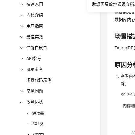
私有内
快速入门
助您更高效地阅读文档
低效的S
内核介绍
数据库内存O
用户指南
场景描
最佳实践
性能白皮书
TaurusDB
API参考
原因分
SDK参考
查看内
场景代码示例
降。
常见问题
图1
内存
故障排除
连接类
SQL类
参数类