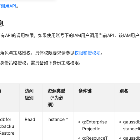
调用API
。
息
有API的调用权限，如果使用账号下的IAM用户调用当前API，该IAM用户
用角色与策略授权，具体权限要求请参见
权限和授权项
。
用身份策略授权，需具备如下身份策略权限。
项
访问
资源类型
条件键
别名
级别
（*为必
须）
dbfor
Read
instance *
g:Enterprise
gaussdb
:backu
ProjectId
stance:l
Restore
g:ResourceT
gaussd