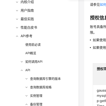
内核介绍
请参见
如何
用户指南
授权信
最佳实践
账号具备所
性能白皮书
限。
API参考
如果使
使用前必读
如果使
API概览
如何调用API
授权
API
查询数据库引擎的版本
查询数据库规格
gauss
mysql
实例管理
p:get
备份管理
Time