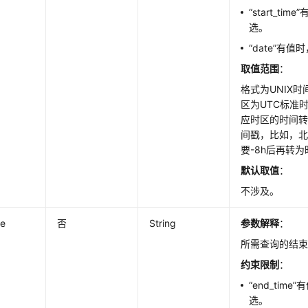
“start_tim
选。
“date”有值时，
取值范围
：
格式为UNIX
区为UTC标准
应时区的时间
间戳，比如，
要-8h后再转
默认取值
：
不涉及。
me
否
String
参数解释
：
所需查询的结
约束限制
：
“end_time”
选。