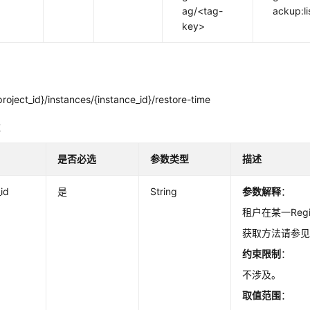
ag/<tag-
ackup:li
key>
roject_id}/instances/{instance_id}/restore-time
数
是否必选
参数类型
描述
_id
是
String
参数解释
：
租户在某一Regio
获取方法请参
约束限制
：
不涉及。
取值范围
：