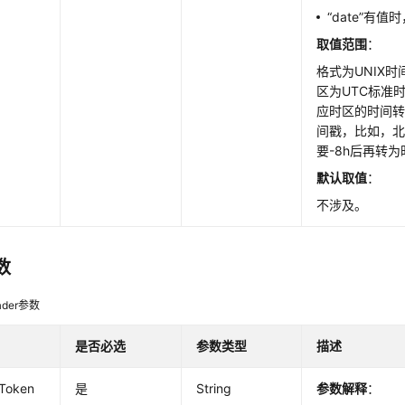
“date”有值时
取值范围
：
格式为UNIX
区为UTC标准
应时区的时间
间戳，比如，
要-8h后再转
默认取值
：
不涉及。
数
der参数
是否必选
参数类型
描述
-Token
是
String
参数解释
：