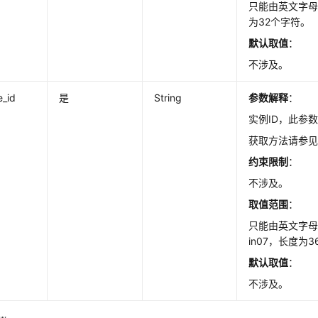
只能由英文字
为32个字符。
默认取值
：
不涉及。
e_id
是
String
参数解释
：
实例ID，此参
获取方法请参
约束限制
：
不涉及。
取值范围
：
只能由英文字
in07，长度为
默认取值
：
不涉及。