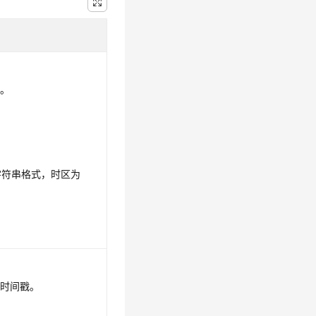
期。
dd字符串格式，时区为
始时间戳。