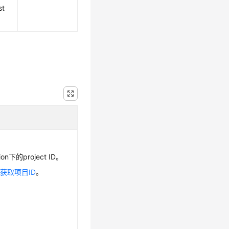
st
n下的project ID。
见
获取项目ID
。