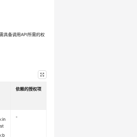
需具备调用API所需的权
依赖的授权项
-
:in
ist
b:b