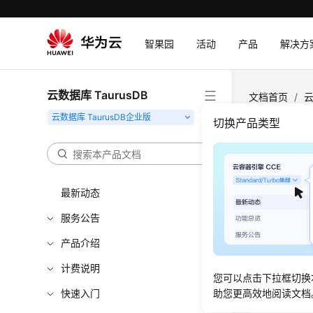
智果园
活动
产品
解决方
云数据库 TaurusDB
文档首页
/
云
ShowBackup
切换产品类型
查询可
最新动态
更新时间
服务公告
功能介
产品介绍
查询实例
计费说明
您可以点击下拉框切换
快速入门
助您更高效地阅读文档
调用方