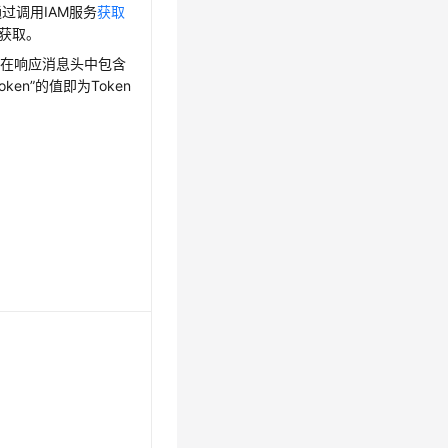
通过调用IAM服务
获取
获取。
后在响应消息头中包含
-Token”的值即为Token
。