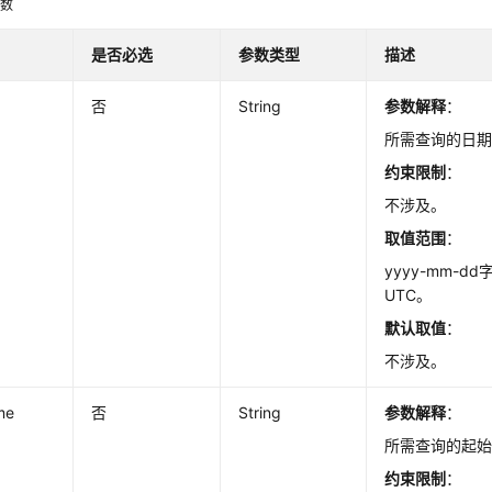
参数
是否必选
参数类型
描述
否
String
参数解释
：
所需查询的日
约束限制
：
不涉及。
取值范围
：
yyyy-mm-
UTC。
默认取值
：
不涉及。
ime
否
String
参数解释
：
所需查询的起
约束限制
：