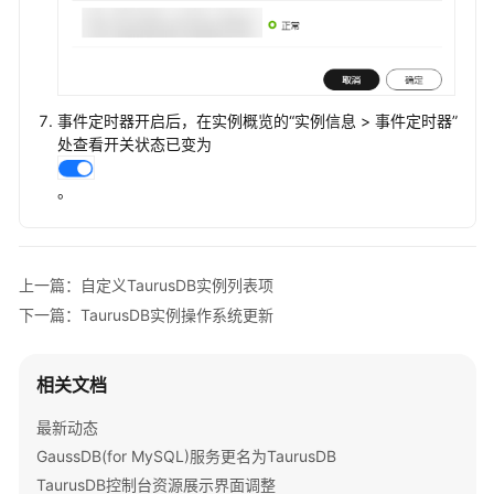
迁
移
实
例
事件定时器开启后，在实例概览的
“
实例信息
>
事件定时器
”
管
处查看开关状态已变为
理
。
查
看
TaurusDB
实
上一篇：自定义TaurusDB实例列表项
例
下一篇：TaurusDB实例操作系统更新
总
览
相关文档
查
看
最新动态
TaurusDB
GaussDB(for MySQL)服务更名为TaurusDB
监
TaurusDB控制台资源展示界面调整