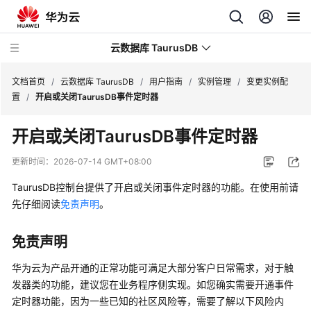
云数据库 TaurusDB
文档首页
/
云数据库 TaurusDB
/
用户指南
/
实例管理
/
变更实例配
置
/
开启或关闭TaurusDB事件定时器
开启或关闭
TaurusDB
事件定时器
最
更新时间：
2026-07-14 GMT+08:00
新
TaurusDB
控制台提供了开启或关闭事件定时器的功能。在使用前请
动
先仔细阅读
免责声明
。
态
服
免责声明
务
华为云为产品开通的正常功能可满足大部分客户日常需求，对于触
公
发器类的功能，建议您在业务程序侧实现。如您确实需要开通事件
告
定时器功能，因为一些已知的社区风险等，需要了解以下风险内