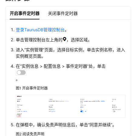
用
户
开启事件定时器
关闭事件定时器
指
南
登录TaurusDB管理控制台
。
选
单击管理控制台左上角的
，选择区域。
型
进入“实例管理”页面，选择目标实例，单击实例名称，进入
建
实例概览页面。
议
在“实例信息 > 配置信息 > 事件定时器”处，单击
通
过
。
IAM
图1
开启事件定时器
授
予
使
用
TaurusDB
的
在弹框中，确认免责声明信息后，单击
“同意并继续”
。
权
图2
阅读免责声明