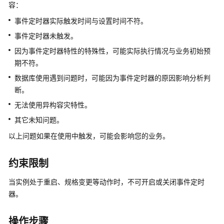
产
容：
品
事件定时器实际触发时间与设置时间不符。
介
事件定时器未触发。
绍
因为事件定时器特性的特殊性，可能实际执行情况与业务初始预
计
期不符。
费
数据库使用遇到问题时，可能因为事件定时器的原因影响分析判
说
断。
明
无法使用异构容灾特性。
快
其它未知问题。
速
以上问题如果在使用中触发，可能会影响您的业务。
入
门
约束限制
内
当实例处于重启、规格变更等动作时，不可开启或关闭事件定时
核
器。
介
绍
操作步骤