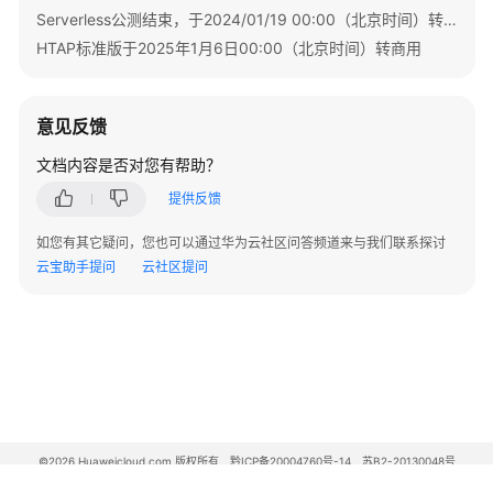
控
Serverless公测结束，于2024/01/19 00:00（北京时间）转商用
大
HTAP标准版于2025年1月6日00:00（北京时间）转商用
盘
TaurusDB
意见反馈
实
例
文档内容是否对您有帮助？
概
提供反馈
览
简
如您有其它疑问，您也可以通过华为云社区问答频道来与我们联系探讨
介
云宝助手提问
云社区提问
实
例
生
命
周
期
管
©2026 Huaweicloud.com 版权所有
黔ICP备20004760号-14
苏B2-20130048号
理
A2.B1.B2-20070312