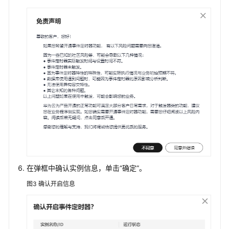
限
购
买
实
例
连
接
实
例
使
用
数
在弹框中确认实例信息，单击
“确定”
。
据
图3
确认开启信息
库
数
据