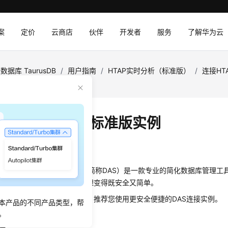
案
定价
云商店
伙伴
开发者
服务
了解华为云
数据库 TaurusDB
/
用户指南
/
HTAP实时分析（标准版）
/
连接HT
版实例
DAS连接HTAP标准版实例
：
2026-07-14 GMT+08:00
服务
（Data Admin Service，简称DAS）是一款专业的简化数据库管
大幅提高工作效率，让数据管理变得既安全又简单。
为您开通了远程主机登录权限，推荐您使用更安全便捷的DAS
连接实例
。
本产品的不同产品类型，帮
。