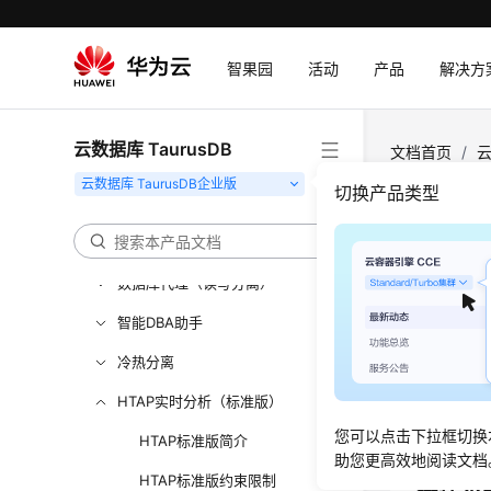
实例管理
版本升级
智果园
活动
产品
解决方
数据备份
数据恢复
云数据库 TaurusDB
文档首页
/
云
Serverless实例
接HTAP标准
切换产品类型
只读节点管理
日志管理
通过
数据库代理（读写分离）
更新时间
智能DBA助手
冷热分离
数据管理
作界面，
HTAP实时分析（标准版）
DAS默认
您可以点击下拉框切换
HTAP标准版简介
助您更高效地阅读文档
HTAP标准版约束限制