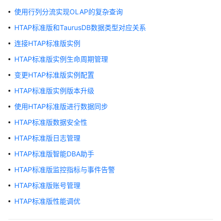
服
使用行列分流实现OLAP的复杂查询
务
HTAP标准版和TaurusDB数据类型对应关系
公
告
连接HTAP标准版实例
HTAP标准版实例生命周期管理
产
品
变更HTAP标准版实例配置
介
HTAP标准版实例版本升级
绍
使用HTAP标准版进行数据同步
计
HTAP标准版数据安全性
费
HTAP标准版日志管理
说
明
HTAP标准版智能DBA助手
HTAP标准版监控指标与事件告警
快
速
HTAP标准版账号管理
入
HTAP标准版性能调优
门