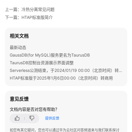
内
上一篇：冷热分离常见问题
核
下一篇：HTAP标准版简介
介
绍
相关文档
用
户
最新动态
指
GaussDB(for MySQL)服务更名为TaurusDB
南
TaurusDB控制台资源展示界面调整
Serverless公测结束，于2024/01/19 00:00（北京时间）转商用
选
型
HTAP标准版于2025年1月6日00:00（北京时间）转商用
建
议
意见反馈
通
文档内容是否对您有帮助？
过
IAM
提供反馈
授
予
如您有其它疑问，您也可以通过华为云社区问答频道来与我们联系探讨