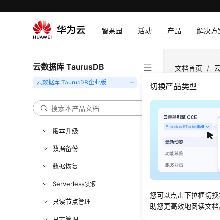
通过IAM授予使用TaurusDB的权
限
智果园
活动
产品
解决方
购买实例
连接实例
云数据库 TaurusDB
文档首页
/
云
使用数据库
切换产品类型
数据迁移
HT
实例管理
更新时间
版本升级
数据备份
使用约
数据恢复
由于数据
Serverless实例
致OLA
您可以点击下拉框切换
使用HT
只读节点管理
助您更高效地阅读文档
列名和
日志管理