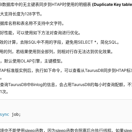
usDB数据库中的无主键表同步到HTAP时使用的明细表
(Duplicate Key table
大支持长度为128字节。
数据库名称和表名称不支持中文字符。
较好性能，可以使用如下方法对查询进行优化。
效的计算，去除SQL中不用的字段，避免用SELECT *，简化SQL。
用的列，若结果使用到全部列，则相对行存无法达到优化效果。
，默认使用OLAP引擎，主键模型。
TAP标准版实例后，执行如下命令，可以查看从
TaurusDB
同步到HTAP
态。
会查询
TaurusDB
中Binlog的信息，会占用
TaurusDB
的每小时查询配额，不
1次。
sync
 job;
境中不能使用sleep函数，因为sleep函数会阻塞后台执行线程。如果sl