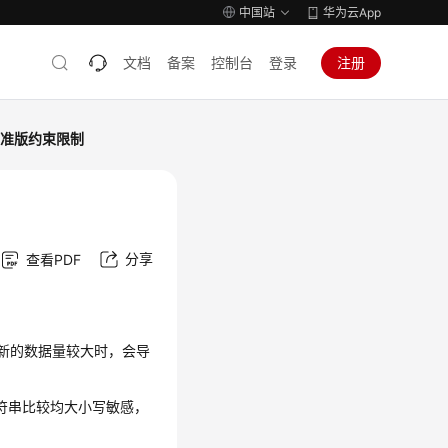
中国站
华为云App
文档
备案
控制台
登录
注册
标准版约束限制
分享
查看PDF
，更新的数据量较大时，会导
符串比较均大小写敏感，