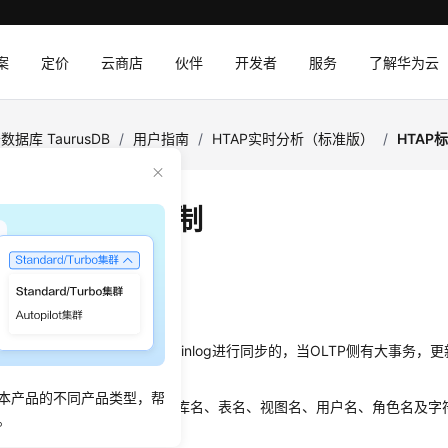
案
定价
云商店
伙伴
开发者
服务
了解华为云
数据库 TaurusDB
/
用户指南
/
HTAP实时分析（标准版）
/
HTAP
AP标准版约束限制
：
2026-06-04 GMT+08:00
束
从OLTP同步到OLAP是基于Binlog进行同步的，当OLTP侧有大事务
P数据时延较大。
本产品的不同产品类型，帮
AP查询数据时，需要注意数据库名、表名、视图名、用户名、角色名及字
。
分区名大小写不敏感。