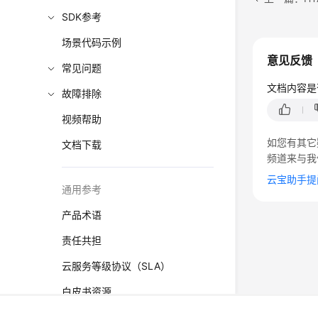
SDK参考
场景代码示例
意见反馈
常见问题
文档内容是
故障排除
视频帮助
如您有其它
文档下载
频道来与我
云宝助手提
通用参考
产品术语
责任共担
云服务等级协议（SLA）
白皮书资源
©2026 Huaweicloud.com 版权所有
黔ICP备20004760号-
支持区域