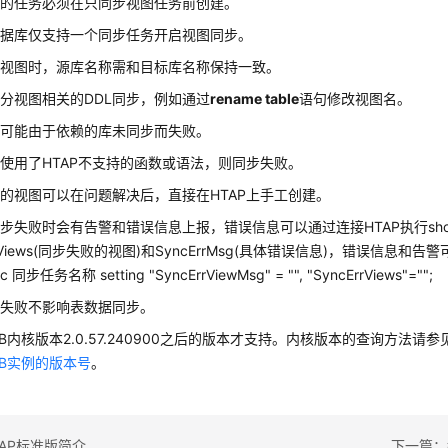
步的任务必须在只同步视图任务前创建。
数据库仅支持一个同步任务开启视图同步。
步视图时，源库名称需和目标库名称保持一致。
分视图相关的DDL同步，例如通过
rename table
语句修改视图名。
图可能由于依赖的库未同步而失败。
使用了HTAP不支持的函数或语法，则同步失败。
的视图可以在问题解决后，直接在HTAP上手工创建。
步失败时会有告警和错误信息上报，错误信息可以通过连接HTAP执行show s
rrViews(同步失败的视图)和SyncErrMsg(具体错误信息)，错误信息
ync 同步任务名称 setting "SyncErrViewMsg" = "", "SyncErrViews"="";
步失败不影响表数据同步。
sDB内核版本2.0.57.240900之后的版本才支持。内核版本的查询方法请参
sDB实例的版本号
。
AP标准版简介
下一篇：