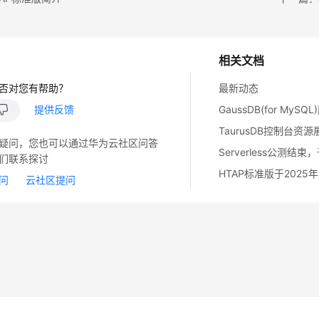
相关文档
否对您有帮助？
最新动态
提供反馈
GaussDB(for MySQ
TaurusDB控制台资
疑问，您也可以通过华为云社区问答
们联系探讨
问
云社区提问
14
苏B2-20130048号
A2.B1.B2-20070312