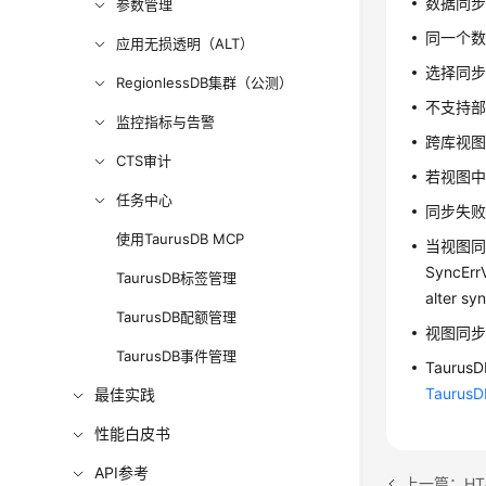
数据同
参数管理
同一个
应用无损透明（ALT）
选择同
RegionlessDB集群（公测）
不支持部
监控指标与告警
跨库视
CTS审计
若视图中
任务中心
同步失败
使用TaurusDB MCP
当视图同
SyncE
TaurusDB标签管理
alter s
TaurusDB配额管理
视图同
TaurusDB事件管理
Tauru
Tauru
最佳实践
性能白皮书
API参考
上一篇：HT