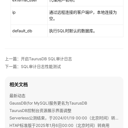
据
库
ip
通过远程连接的客户端IP，本地连接为
空。
数
据
default_db
执行SQL时默认的数据库。
迁
移
实
上一篇：开启TaurusDB SQL审计日志
例
下一篇：SQL审计日志性能测试
管
理
相关文档
版
本
最新动态
升
GaussDB(for MySQL)服务更名为TaurusDB
级
TaurusDB控制台资源展示界面调整
Serverless公测结束，于2024/01/19 00:00（北京时间）转商用
数
HTAP标准版于2025年1月6日00:00（北京时间）转商用
据