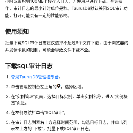
小时或累积到100MB上传存入日志，方便用户进行下载、查询操
服
作，审计日志的最小计时单位是秒。TaurusDB默认关闭SQL审计功
务
能，打开可能会有一定的性能影响。
公
告
使用须知
产
批量下载SQL审计日志建议选择不超过6个文件下载，由于浏览器的
品
并发请求数的限制，可能会导致文件下载不全。
介
绍
下载SQL审计日志
计
登录TaurusDB管理控制台
。
费
说
单击管理控制台左上角的
，选择区域。
明
在“实例管理”页面，选择目标实例，单击实例名称，进入“实例概
览”页签。
快
速
在左侧导航栏单击
“SQL审计”
。
入
在审计日志列表右上方选择时间范围，勾选目标日志，并单击列
门
表左上方的
“下载”
，批量
下载SQL审计日志
。