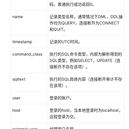
码，普通执行成功返回0。
使
用
name
记录类型名称，通常情况下DML，DDL操
TaurusDB
作均为QUERY，连接断开为CONNECT
的
和QUIT。
权
限
timestamp
记录的UTC时间。
购
command_class
执行的SQL命令类型，内部为解析得到的
买
SQL类型，例如SELECT，UPDATE（连
实
接断开不存在该项）。
例
sqltext
执行的SQL具体内容（连接断开审计不存
连
在该项）。
接
实
user
登录的账户。
例
host
登录的host，当本地登录时为localhost，
使
远程登录为空。
用
数
external_user
代理用户名称。