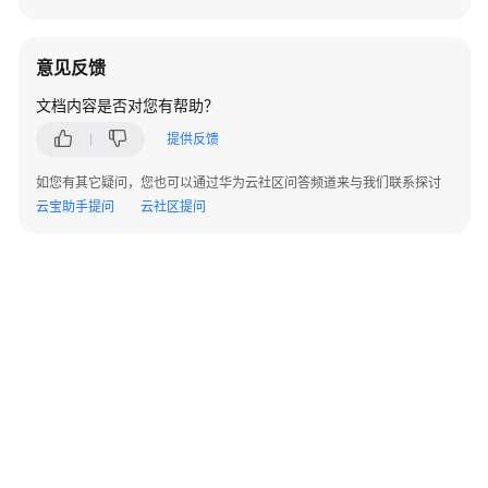
备
份
意见反馈
数
文档内容是否对您有帮助？
据
恢
提供反馈
复
如您有其它疑问，您也可以通过华为云社区问答频道来与我们联系探讨
云宝助手提问
云社区提问
Serverless
实
例
只
读
节
点
管
理
日