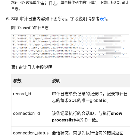
您还可以选择单个
，单击操作列中的“下载”，下载目标SQL审计
审计日志
内
日志。
核
介
SQL审计日志内容如下图所示。字段说明请参考
表1
。
绍
图1
TaurusDB审计日志
用
户
指
南
表1
审计日志字段说明
选
型
参数
说明
建
议
record_id
审计日志单条记录的记录ID，记录审计日
志的每条SQL的唯一global id。
通
connection_id
过
该条记录执行的会话ID，与执行
show
IAM
processlist
中的ID一致。
授
connection_status
会话状态，常见为执行语句的错误返回
予