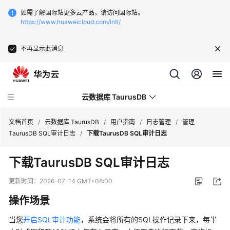
如需了解国际站更多云产品，请访问国际站。
https://www.huaweicloud.com/intl/
不再显示此消息
云数据库 TaurusDB
文档首页
/
云数据库 TaurusDB
/
用户指南
/
日志管理
/
管理
TaurusDB SQL审计日志
/
下载TaurusDB SQL审计日志
下载TaurusDB SQL审计日志
最
更新时间：
2026-07-14 GMT+08:00
新
操作场景
动
态
当您
开启SQL审计功能
，系统会将所有的SQL操作记录下来，每半