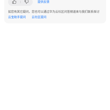
提供反馈
内
核
如您有其它疑问，您也可以通过华为云社区问答频道来与我们联系探讨
介
云宝助手提问
云社区提问
绍
用
户
指
南
选
型
建
议
通
©2026 Huaweicloud.com 版权所有
黔ICP备20004760号-14
苏B2-20130048号
过
A2.B1.B2-20070312
IAM
增值电信业务经营许可证：B1.B2-20200593 | 代理域名注册服务机构：新网、西数
电子营业执照
贵公网安备 52990002000093号
授
予