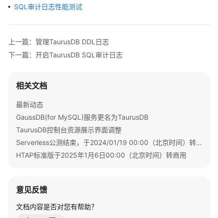
SQL审计日志性能测试
服
务
公
告
上一篇：管理TaurusDB DDL日志
下一篇：开启TaurusDB SQL审计日志
产
品
介
相关文档
绍
最新动态
GaussDB(for MySQL)服务更名为TaurusDB
计
费
TaurusDB控制台资源展示界面调整
说
Serverless公测结束，于2024/01/19 00:00（北京时间）转商用
明
HTAP标准版于2025年1月6日00:00（北京时间）转商用
快
速
意见反馈
入
门
文档内容是否对您有帮助？