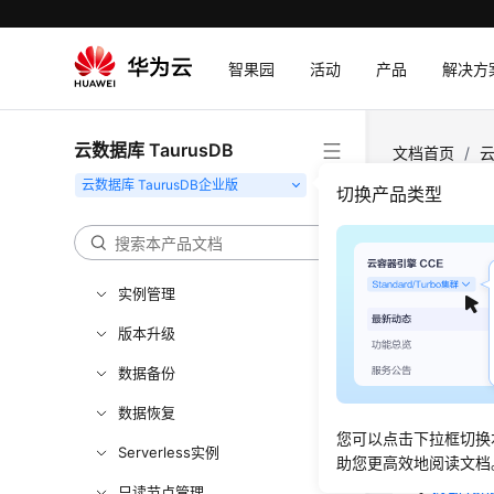
选型建议
智果园
活动
产品
解决方
通过IAM授予使用TaurusDB的权
限
购买实例
云数据库 TaurusDB
文档首页
/
云
连接实例
切换产品类型
使用数据库
变更
数据迁移
更新时间
实例管理
版本升级
修改Ta
数据备份
开启Ta
数据恢复
开启Ta
您可以点击下拉框切换
Serverless实例
修改Tau
助您更高效地阅读文档
只读节点管理