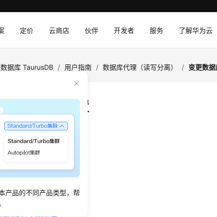
案
定价
云商店
伙伴
开发者
服务
了解华为云
数据库 TaurusDB
/
用户指南
/
数据库代理（读写分离）
/
变更数据
数据库代理配置
：
2026-04-28 GMT+08:00
urusDB代理的一致性级别
urusDB代理的连接池功能
urusDB代理的事务拆分功能
本产品的不同产品类型，帮
rusDB代理的路由模式
。